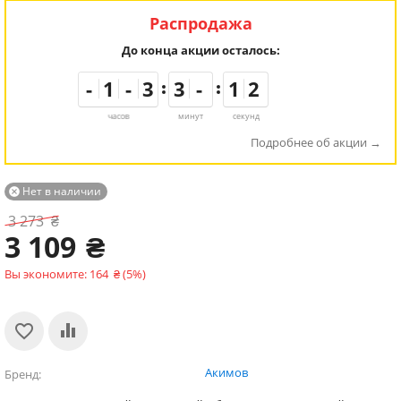
Распродажа
До конца акции осталось:
-
-
-
-
1
1
1
1
-
-
-
-
2
2
3
3
2
2
3
3
-
-
-
-
1
1
1
1
1
1
2
2
часов
минут
секунд
Подробнее об акции
Нет в наличии

3 273
₴
3 109
₴
Вы экономите:
164
₴
(
5
%)
Акимов
Бренд