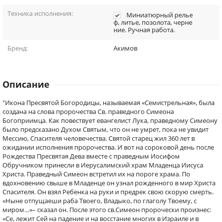
Техника исполнения:
Миниатюрный релье
ф, литье, позолота, черне
ние. Ручная работа.
Бренд:
Акимов
Описание
"Икона Пресвятой Богородицы, называемая «Семистрельная», была
создана на слова пророчества Св. праведного Симеона
Богоприимца. Как повествует евангелист Лука, праведному Симеону
было предсказано Духом Святым, что он не умрет, пока не увидит
Мессию, Спасителя человечества. Святой старец жил 360 лет в
ожидании исполнения пророчества. И вот на сороковой день после
Рождества Пресвятая Дева вместе с праведным Иосифом
Обручником принесли в Иерусалимский храм Младенца Иисуса
Христа. Праведный Симеон встретил их на пороге храма. По
вдохновению свыше в Младенце он узнал рожденного в мир Христа
Спасителя. Он взял Ребенка на руки и предрек свою скорую смерть.
«Ныне отпущаеши раба Твоего, Владыко, по глаголу Твоему, с
миром…»– сказал он. После этого св.Симеон пророчески произнес:
«Се, лежит Сей на падение и на восстание многих в Израиле и в