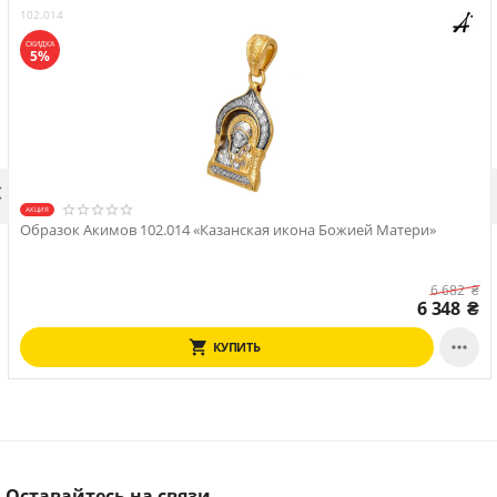
102.014
СКИДКА
5%

АКЦИЯ
Образок Акимов 102.014 «Казанская икона Божией Матери»
6 682
₴
6 348
₴

КУПИТЬ
Оставайтесь на связи