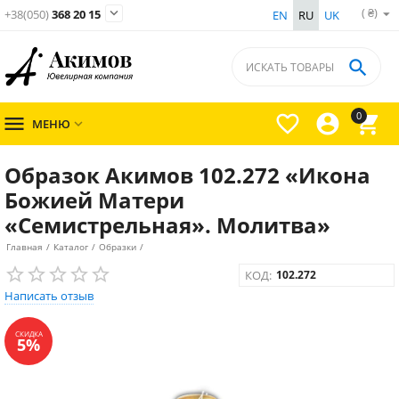
( ₴)

+38(050)
368 20 15
EN
RU
UK

0




МЕНЮ

Образок Акимов 102.272 «Икона
Божией Матери
«Семистрельная». Молитва»
Главная
/
Каталог
/
Образки
/
КОД:
102.272
Написать отзыв
СКИДКА
5%