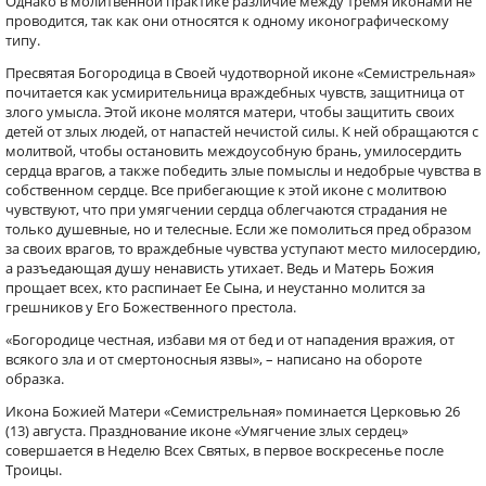
Однако в молитвенной практике различие между тремя иконами не
проводится, так как они относятся к одному иконографическому
типу.
Пресвятая Богородица в Своей чудотворной иконе «Семистрельная»
почитается как усмирительница враждебных чувств, защитница от
злого умысла. Этой иконе молятся матери, чтобы защитить своих
детей от злых людей, от напастей нечистой силы. К ней обращаются с
молитвой, чтобы остановить междоусобную брань, умилосердить
сердца врагов, а также победить злые помыслы и недобрые чувства в
собственном сердце. Все прибегающие к этой иконе с молитвою
чувствуют, что при умягчении сердца облегчаются страдания не
только душевные, но и телесные. Если же помолиться пред образом
за своих врагов, то враждебные чувства уступают место милосердию,
а разъедающая душу ненависть утихает. Ведь и Матерь Божия
прощает всех, кто распинает Ее Сына, и неустанно молится за
грешников у Его Божественного престола.
«Богородице честная, избави мя от бед и от нападения вражия, от
всякого зла и от смертоносныя язвы», – написано на обороте
образка.
Икона Божией Матери «Семистрельная» поминается Церковью 26
(13) августа. Празднование иконе «Умягчение злых сердец»
совершается в Неделю Всех Святых, в первое воскресенье после
Троицы.