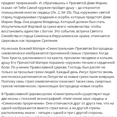
предмет пререканий». И, обратившись к Пресвятой Деве Марии,
сказал: «И Тебе Самой оружие пройдет душу – да откроются
помышления многих сердец» (Лк. 2, 34–35). Под «оружием» святой
старец подразумевал страдания и скорби, которые предстоят Деве
Марии. Ведь Она родила Младенца, Который должен был стать
Искупительной Жертвой за грехи всего человечества, чтобы
восстановить единство с Богом. Это событие, встреча Святого
Семейства и старца Симеона в Иерусалимском храме, отмечается
Церковью как праздник Сретения.
На иконах Божией Матери «Семистрельная» Пресвятая Богородица
символически изображается пронзенной семью стрелами. Когда
Тело Христа, распинаемого на кресте, пронзили гвоздями и копьем,
душу Его Пречистой Матери поразило «оружие» печали и сердечной
боли. По учению Православной Церкви, Господь был распят не
только за прошлые грехи людей. Каждый день Иисус Христос вновь
мистически распинается на Литургии за новые грехи ныне живущих.
Поэтому семь стрел символически означают также семь смертных
грехов человеческих, приносящих Богородице новые скорби.
В Православной Церкви,кроме «Семистрельной»,существуют еще
две иконы с похожей иконографией: «Умягчение злых сердец» и
«Симеоново проречение». Они отличаются друг от друга тем, что на
одной изображаются вместо стрел мечи, а на другой стрелы
расположены иначе – четыре с одной и три с другой стороны.