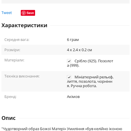
Tweet
Save
Характеристики
Середня вага:
6
грам
Розміри:
4 x 2.4 x 0.2
см
Матеріали:
Срібло (925). Позолот
а (999).
Техніка виконання:
Мініатюрний рельєф,
лиття, позолота, чорнінн
я. Ручна робота.
Бренд:
Акімов
Опис
"Чудотворний образ Божої Матері« Умиління »був келійно іконою