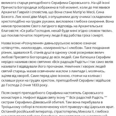
великого старця реподобного Серафима Саровського. На цій іконі
Пречиста Богородиця зображена в той момент, коли до Неї явився
Архангел Гавриїл і сповістив, що Вона стане Матір'ю Месії, Сина
Божого. Лик юної діви Марії, з опущеними долу очима і складеними
хрестоподібно на грудях руками, висловлює глибоке смирення. Вона
немов промовляє Свого лагідного відповідь на Архангельське
благовістя: «Се раба Господня, нехай буде мені згідно словом твоїм»,
що поклав початок порятунку люде й від рабства гріха і смерті.
Назва ікони «Розчулення» давньоруською мовою означає
«співчуття», «милосердя», «смиренність» і «любов». Таке поєднання
різних, здавалося б, станів душі в одному слові розкриває велич
любові Пресвятої Богородиці до всіх людей. Сам батюшка Серафим
нерідко називав свою святиню «Всіх радощів Радість» і так само велів
називати її відвідували його прочанам. Немічних і хворих людей
святий старець мазав освяченим маслом з лампади і, молячись,
зціляв від хвороб. Саме перед цією іконою, стоячи на колінах і
склавши руки на грудях хрестом, преподобний Серафим і відійшов
до Господа 2 січня 1833 року.
Після смерті преподобного Серафима настоятель Саровського
монастиря о. Нифонт віддав святу ікону "" Всіх радостей Радість ""
сестрам Серафимо-Дівєєвській обителі. Там вона перебувала в
Троїцькому соборі в позолоченому кіоті праворуч від Царських врат.
Останній російський імператор, страстотерпец Микола II, глибоко