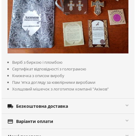
Виріб з биркою і пломбою
Сертифікат відповідності з голограмою
Книжечка з описом виробу
Пам 'ятка догляду за ювелірними виробами
Холщовий мішечок з логотипом компанії "Акімов"

Безкоштовна доставка

Варіанти оплати