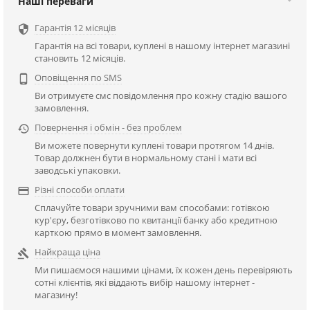
Наші переваги
Гарантія 12 місяців

Гарантія на всі товари, куплені в нашому інтернет магазині
становить 12 місяців.
Оповіщення по SMS

Ви отримуєте смс повідомлення про кожну стадію вашого
замовлення.
Повернення і обмін - без проблем

Ви можете повернути куплені товари протягом 14 днів.
Товар должнен бути в нормальному стані і мати всі
заводські упаковки.
Різні способи оплати

Сплачуйте товари зручними вам способами: готівкою
кур'єру, безготівково по квитанції банку або кредитною
карткою прямо в момент замовлення.
Найкраща ціна

Ми пишаємося нашими цінами, їх кожен день перевіряють
сотні клієнтів, які віддають вибір нашому інтернет -
магазину!