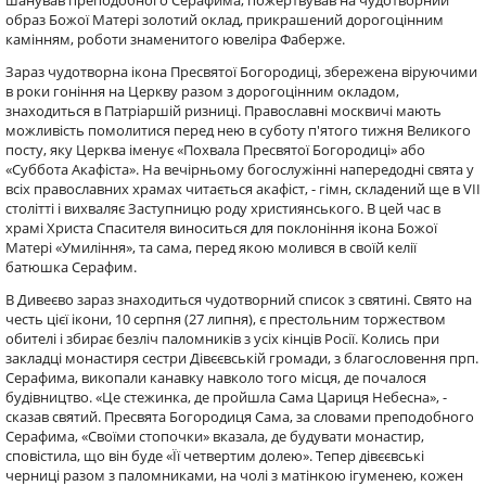
шанував преподобного Серафима, пожертвував на чудотворний
образ Божої Матері золотий оклад, прикрашений дорогоцінним
камінням, роботи знаменитого ювеліра Фаберже.
Зараз чудотворна ікона Пресвятої Богородиці, збережена віруючими
в роки гоніння на Церкву разом з дорогоцінним окладом,
знаходиться в Патріаршій ризниці. Православні москвичі мають
можливість помолитися перед нею в суботу п'ятого тижня Великого
посту, яку Церква іменує «Похвала Пресвятої Богородиці» або
«Суббота Акафіста». На вечірньому богослужінні напередодні свята у
всіх православних храмах читається акафіст, - гімн, складений ще в VII
столітті і вихваляє Заступницю роду християнського. В цей час в
храмі Христа Спасителя виноситься для поклоніння ікона Божої
Матері «Умиління», та сама, перед якою молився в своїй келії
батюшка Серафим.
В Дивеєво зараз знаходиться чудотворний список з святині. Свято на
честь цієї ікони, 10 серпня (27 липня), є престольним торжеством
обителі і збирає безліч паломників з усіх кінців Росії. Колись при
закладці монастиря сестри Дівєєвській громади, з благословення прп.
Серафима, викопали канавку навколо того місця, де почалося
будівництво. «Це стежинка, де пройшла Сама Цариця Небесна», -
сказав святий. Пресвята Богородиця Сама, за словами преподобного
Серафима, «Своїми стопочки» вказала, де будувати монастир,
сповістила, що він буде «Її четвертим долею». Тепер дівєєвські
черниці разом з паломниками, на чолі з матінкою ігуменею, кожен