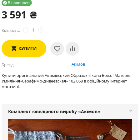
В наявності

3 591
₴
Кількість:
−
+
КУПИТИ
Акімов
Бренд
Купити оригінальний Акимівський Образок «Ікона Божої Матері«
Умиління»Серафимо-Дивеевская» 102.068 в офіційному інтернет
магазині.
Комплект ювелірного виробу «Акімов»