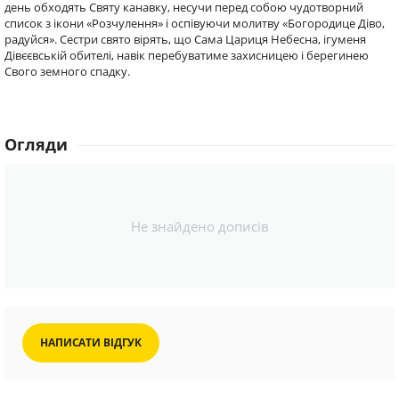
день обходять Святу канавку, несучи перед собою чудотворний
список з ікони «Розчулення» і оспівуючи молитву «Богородице Діво,
радуйся». Сестри свято вірять, що Сама Цариця Небесна, ігуменя
Дівєєвській обителі, навік перебуватиме захисницею і берегинею
Свого земного спадку.
Огляди
Не знайдено дописів
НАПИСАТИ ВІДГУК