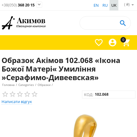
( ₴)

+38(050)
368 20 15
EN
RU
UK

0



Образок Акімов 102.068 «Ікона
Божої Матері« Умиління
»Серафимо-Дивеевская»
Головна
/
Categories
/
Образки
/
КОД:
102.068
Написати відгук