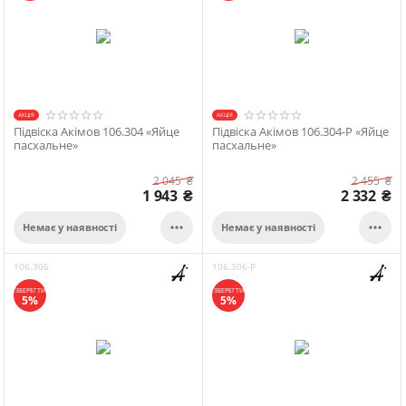
АКЦІЯ
АКЦІЯ
Підвіска Акімов 106.304 «Яйце
Підвіска Акімов 106.304-P «Яйце
пасхальне»
пасхальне»
2 045
₴
2 455
₴
1 943
₴
2 332
₴


Немає у наявності
Немає у наявності
106.306
106.306-P
ЗБЕРЕГТИ
ЗБЕРЕГТИ
5%
5%