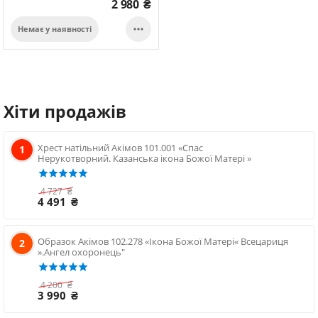
2 980
₴

Немає у наявності
Хіти продажів
Хрест натільний Акімов 101.001 «Спас
1
Нерукотворний. Казанська ікона Божої Матері »
4 727
₴
4 491
₴
Образок Акімов 102.278 «Ікона Божої Матері« Всецариця
2
».Ангел охоронець"
4 200
₴
3 990
₴