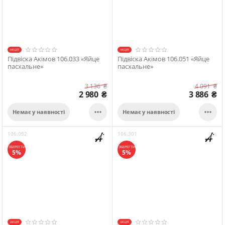
АКЦІЯ
АКЦІЯ
Підвіска Акімов 106.033 «Яйце
Підвіска Акімов 106.051 «Яйце
пасхальне»
пасхальне»
3 136
₴
4 091
₴
2 980
₴
3 886
₴


Немає у наявності
Немає у наявності
106.052
106.301
ЗБЕРЕГТИ
ЗБЕРЕГТИ
5%
5%
АКЦІЯ
АКЦІЯ