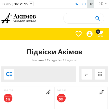
( ₴)

+38(050)
368 20 15
EN
RU
UK

0



Підвіски Акімов
/
/
Підвіски
Головна
Categories



106.033
106.051
ЗБЕРЕГТИ
ЗБЕРЕГТИ
5%
5%