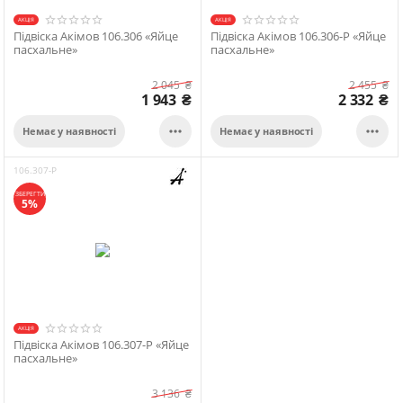
АКЦІЯ
АКЦІЯ
Підвіска Акімов 106.306 «Яйце
Підвіска Акімов 106.306-P «Яйце
пасхальне»
пасхальне»
2 045
₴
2 455
₴
1 943
₴
2 332
₴


Немає у наявності
Немає у наявності
106.307-P
ЗБЕРЕГТИ
5%
АКЦІЯ
Підвіска Акімов 106.307-P «Яйце
пасхальне»
3 136
₴