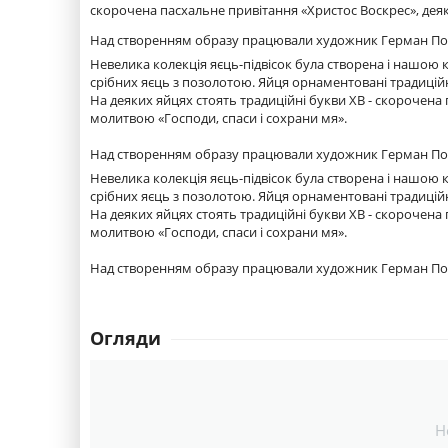
скорочена пасхальне привітання «Христос Воскрес», дея
Над створенням образу працювали художник Герман Пожар
Невелика колекція яєць-підвісок була створена і нашою 
срібних яєць з позолотою. Яйця орнаментовані традицій
На деяких яйцях стоять традиційні букви ХВ - скорочена
молитвою «Господи, спаси і сохрани мя».
Над створенням образу працювали художник Герман Пожар
Невелика колекція яєць-підвісок була створена і нашою 
срібних яєць з позолотою. Яйця орнаментовані традицій
На деяких яйцях стоять традиційні букви ХВ - скорочена
молитвою «Господи, спаси і сохрани мя».
Над створенням образу працювали художник Герман Пожар
Огляди
Н