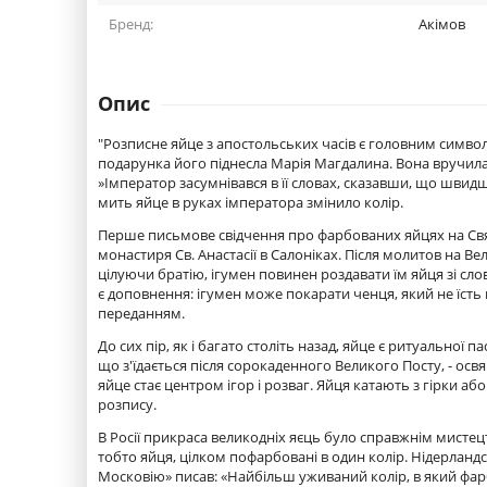
Бренд:
Акімов
Опис
"Розписне яйце з апостольських часів є головним символ
подарунка його піднесла Марія Магдалина. Вона вручила
»Імператор засумнівався в її словах, сказавши, що швидш
мить яйце в руках імператора змінило колір.
Перше письмове свідчення про фарбованих яйцях на Святу
монастиря Св. Анастасії в Салоніках. Після молитов на Ве
цілуючи братію, ігумен повинен роздавати їм яйця зі сло
є доповнення: ігумен може покарати ченця, який не їст
переданням.
До сих пір, як і багато століть назад, яйце є ритуальної
що з'їдається після сорокаденного Великого Посту, - ос
яйце стає центром ігор і розваг. Яйця катають з гірки аб
розпису.
В Росії прикраса великодніх яєць було справжнім мистец
тобто яйця, цілком пофарбовані в один колір. Нідерланд
Московію» писав: «Найбільш уживаний колір, в який фарбуют