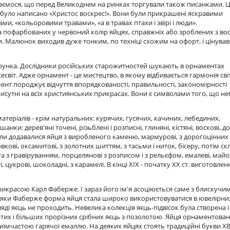
аємося, що перед Великоднем на ринках торгували також писанками. 
х було написано «Христос воскрес!». Вони були прикрашені яскравими
 «кольоровими травами», «а в травах птахи і звірі і люди».
пофарбованих у червоний колір яйцях, справжніх або зроблених з вос
 Малюнок виходив дуже тонким, по техніці схожим на офорт, і цінував
рунка. Дослідники російських старожитностей шукають в орнаментах
есвіт. Адже орнамент - це мистецтво, в якому відбивається гармонія сві
мент породжує відчуття впорядкованості, правильності, закономірності
присутні на всіх християнських прикрасах. Вони є символами того, що н
матеріалів - крім натуральних: курячих, гусячих, качиних, лебединих,
ки: дерев'яні точені, різьблені і розписні, глиняні, кістяні, воскові, д
іали додавалися яйця з виробленого каменю, мармурові, з дорогоцінних 
ові, оксамитові, з золотних шиттям, з тасьми і ниток, бісеру, потім скл
 та з гравіруванням, порцелянові з розписом і з рельєфом, емалеві, майол
, цукрові, шоколадні, з карамелі. В кінці XIX - початку XX ст. виготовлен
красою Карл Фаберже. І зараз його ім'я асоціюється саме з блискучи
дяки Фаберже форма яйця стала широко використовуватися в ювелірни
яді яєць не проходить. Невелика колекція яєць-підвісок була створена і
тих і більших прорізних срібних яєць з позолотою. Яйця орнаментован
иїмчастою гарячої емаллю. На деяких яйцях стоять традиційні букви ХВ