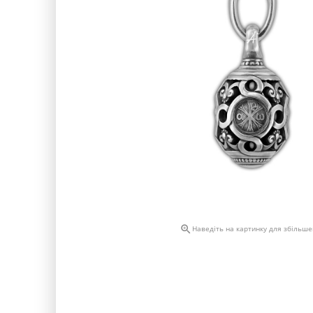

Наведіть на картинку для збільш