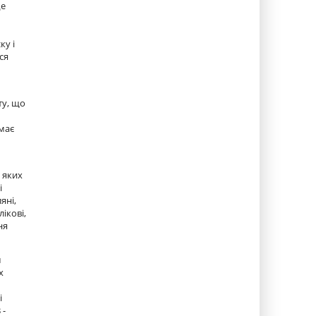
Це
ку і
ся
ту, що
емає
о яких
і
яні,
ікові,
ня
м
х
і
 -