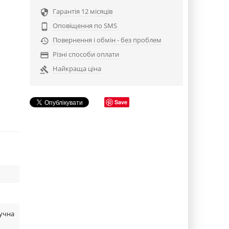
Гарантія 12 місяців

Оповіщення по SMS

Повернення і обмін - без проблем

Різні способи оплати

Найкраща ціна

Save
Ручна