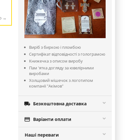
ю
Виріб з биркою і пломбою
Сертифікат відповідності з голограмою
Книжечка з описом виробу
Пам 'ятка догляду за ювелірними
виробами
Холщовий мішечок з логотипом
компанії "Акімов"

Безкоштовна доставка

Варіанти оплати
Наші переваги