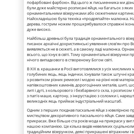
пофарбовані фарбою». Від цього ж письменника ми дізн
були дуже майстерно розписані яйця, на багатьох з яки
орнаментальними візерунками або сюжетними картинками,
Найскладнішою була техніка «продряпайте» малюнка. На 
дерева, гострим ножем прошкрябувалося справжні ікони.
дуже високо.
Найбільш древньої була традиція орнаментального візе
писанок архаїчні дохристиянські уявлення слов'ян про Вс
виявляється не в сюжеті, а в самому ладі малюнка. Орна
всього, що існує в світі. Тому орнаментальні візерунки 
нічого випадкового в створеному Богом світі.
В XIX в. крашанки в Росії виготовлялися з усіх мислимих 
голубиних яєць, яєць індички, існували також штучні крашан
з розвитком різних ремесел і модою на різні нові матер
напівкоштовних каменів, дорогоцінних металів, шиті, шовк
литі і дуті, з кольорового і безбарвного скла, з розписом
з пап'є-маше, картону, з інкрустацією з соломки і, нарешті
великодніх яєць приймає індустріальний масштаб.
Одним з перших поєднав пасхальне яйце з ювелірною при
мистецтвом декоративного пасхального яйця. Саме зав
прикрасах. Вже більше ста років мода на прикраси у вигл
нашою компанією. Це кілька видів невеликих суцільноли
традиційним візерунком, деякі прикрашені вітражним і в