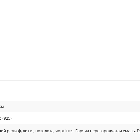
см
 (925)
ий рельєф, лиття, позолота, чорніння. Гаряча перегородчатая емаль. 