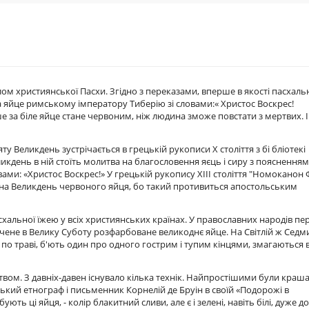
ом християнської Пасхи. Згідно з переказами, вперше в якості пасхаль
 яйце римському імператору Тиберію зі словами:« Христос Воскрес!
е за біле яйце стане червоним, ніж людина зможе повстати з мертвих. І 
 Великдень зустрічається в грецькій рукописи Х століття з бі бліотекі
ликдень в ній стоїть молитва на благословення яєць і сиру з поясненням
вами: «Христос Воскрес!» У грецькій рукопису XIII століття "Номоканон 
ь на Великдень червоного яйця, бо такий противиться апостольським
 пасхальної їжею у всіх християнських країнах. У православних народів пе
вячене в Велику Суботу розфарбоване великоднє яйце. На Світлій ж Седм
о по траві, б'ють один про одного гострим і тупим кінцями, змагаються в
твом. З давніх-давен існувало кілька технік. Найпростішими були краш
ський етнограф і письменник Корнелій де Бруін в своїй «Подорожі в
ь ці яйця, - колір блакитний сливи, але є і зелені, навіть білі, дуже д