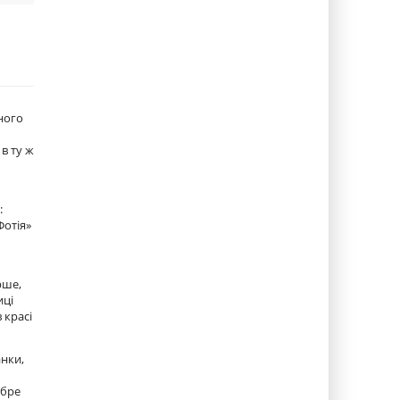
ного
в ту ж
:
Фотія»
рше,
иці
 красі
анки,
обре