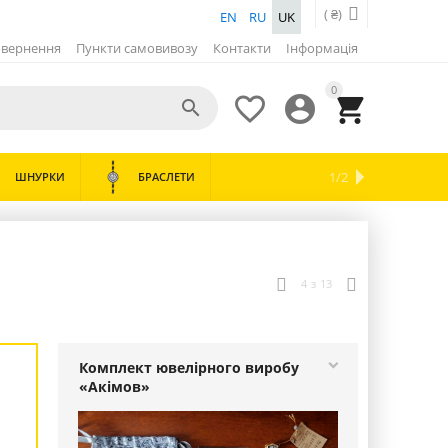
( ₴)
EN
RU
UK
вернення
Пункти самовивозу
Контакти
Інформація
0




ХІТИ
ОХОРОННІ
1/2
ШНУРКИ
БРАСЛЕТИ
НОВИНКИ
ЗНИЖКИ
ЛОЖКИ
ГОДИННИКИ
ПРОДАЖІВ
КІЛЬЦЯ

4
з
13
Комплект ювелірного виробу
«Акімов»