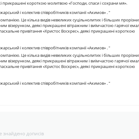
кі прикрашені короткою молитвою «Господи, спаси і сохрани мя».
ський і колектив співробітників компанії «Акимов» . "
компанією. Це кілька видів невеликих суцільнолитих і більших прорізни
ним візерунком, деякі прикрашені вітражним і виїмчастою гарячої ема
 пасхальне привітання «Христос Воскрес», деякі прикрашені короткою
ський і колектив співробітників компанії «Акимов» . "
компанією. Це кілька видів невеликих суцільнолитих і більших прорізни
ним візерунком, деякі прикрашені вітражним і виїмчастою гарячої ема
 пасхальне привітання «Христос Воскрес», деякі прикрашені короткою
ський і колектив співробітників компанії «Акимов» . "
е знайдено дописів