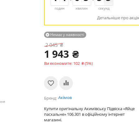
годин
хвилин
секунд
Детальніше про акці
Немає у наявності

2 045
₴
1 943
₴
Ви економите:
102
₴
(
5
%)
Акімов
Бренд
ення
Купити оригінальну Акимівську Підвіска «Яйце
пасхальне» 106.301 в офіційному інтернет
магазині.