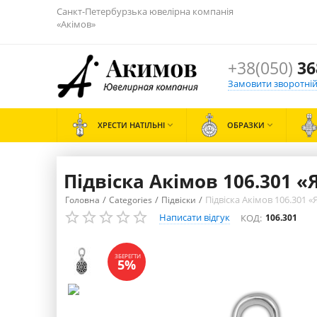
Санкт-Петербурзька ювелірна компанія
«Акімов»
+38(050)
36
Замовити зворотній
ХРЕСТИ НАТІЛЬНІ

ОБРАЗКИ

Підвіска Акімов 106.301 
/
/
/
Підвіска Акімов 106.301 
Головна
Categories
Підвіски
Написати відгук
КОД:
106.301
ЗБЕРЕГТИ
5%