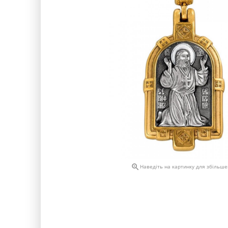

Наведіть на картинку для збільш