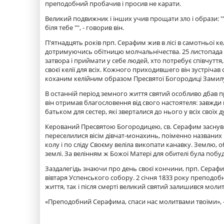
преподобний пробачив і просив не карати.
Великий подвижник і інших учив прощати зло і образи: "" 
біля тебе "", - говорив він.
П'ятнадцять років прп. Серафим жив в лісі в самотньої ке
дотримуючись обітницю молчальнічества. 25 листопада 18
затвора і приймати у себе людей, хто потребує співчуття,
своєї келії для всіх. Кожного приходившего він зустрічав 
коханим келійним образом Пресвятої Богородиці Замилув
В останній період земного життя святий особливо дбав пр
він отримав благословення від свого настоятеля: завжди п
батьком для сестер, які зверталися до нього у всіх своїх
Керований Пресвятою Богородицею, св. Серафим заснував
переселилися вісім дівчат-монахинь, поіменно названих
колу і по сліду Своєму веліла викопати канавку. Землю
землі. За велінням ж Божої Матері для обителі була побудов
Заздалегідь знаючи про день своєї кончини, прп. Серафим 
вівтаря Успенського собору. 2 січня 1833 року преподоб
життя, так і після смерті великий святий залишився мо
«Преподобний Серафима, спаси нас молитвами твоїми», - н