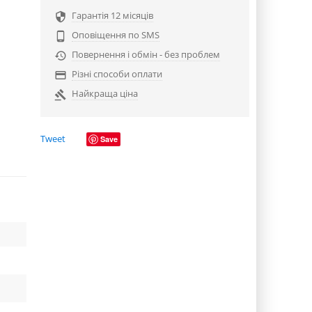
Гарантія 12 місяців

Оповіщення по SMS

Повернення і обмін - без проблем

Різні способи оплати

Найкраща ціна

Tweet
Save