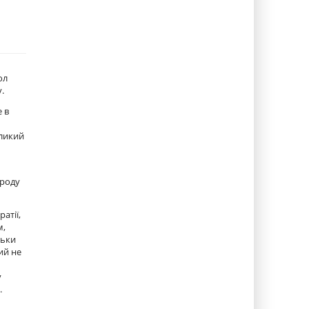
ол
.
 в
еликий
 роду
атії,
м,
льки
ий не
у
.