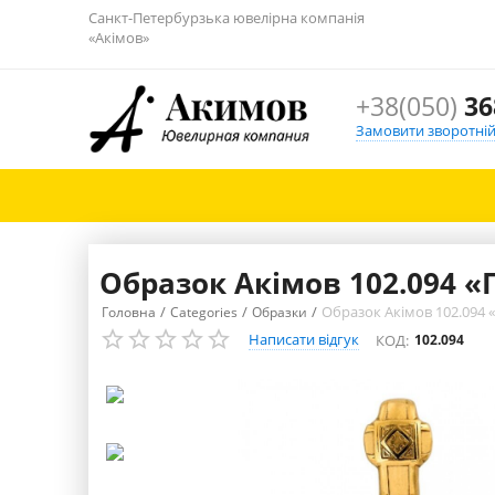
Санкт-Петербурзька ювелірна компанія
«Акімов»
+38(050)
36
Замовити зворотній
Образок Акімов 102.094 
/
/
/
Образок Акімов 102.094
Головна
Categories
Образки
Написати відгук
КОД:
102.094