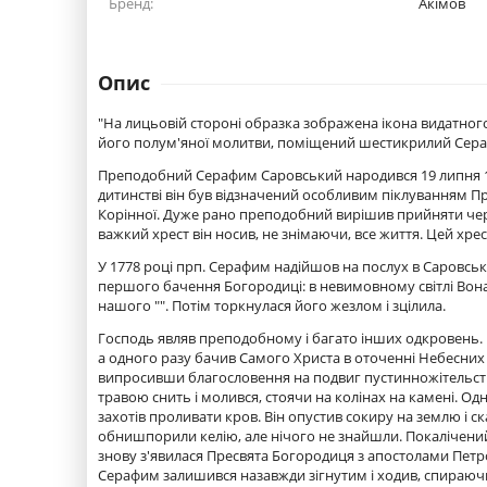
Бренд:
Акімов
Опис
"На лицьовій стороні образка зображена ікона видатного
його полум'яної молитви, поміщений шестикрилий Сераф
Преподобний Серафим Саровський народився 19 липня 175
дитинстві він був відзначений особливим піклуванням Пре
Корінної. Дуже рано преподобний вирішив прийняти чер
важкий хрест він носив, не знімаючи, все життя. Цей хрес
У 1778 році прп. Серафим надійшов на послух в Саровську
першого бачення Богородиці: в невимовному світлі Вона з'
нашого "". Потім торкнулася його жезлом і зцілила.
Господь являв преподобному і багато інших одкровень. 
а одного разу бачив Самого Христа в оточенні Небесних
випросивши благословення на подвиг пустинножітельства
травою снить і молився, стоячи на колінах на камені. Од
захотів проливати кров. Він опустив сокиру на землю і ск
обнишпорили келію, але нічого не знайшли. Покалічений 
знову з'явилася Пресвята Богородиця з апостолами Петро
Серафим залишився назавжди зігнутим і ходив, спираючис