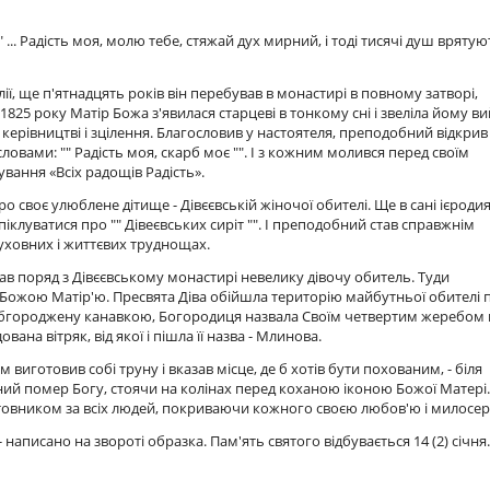
... Радість моя, молю тебе, стяжай дух мирний, і тоді тисячі душ врятую
лії, ще п'ятнадцять років він перебував в монастирі в повному затворі,
25 року Матір Божа з'явилася старцеві в тонкому сні і звеліла йому ви
 керівництві і зцілення. Благословив у настоятеля, преподобний відкрив
словами: "" Радість моя, скарб моє "". І з кожним молився перед своїм
ання «Всіх радощів Радість».
о своє улюблене дітище - Дівєєвській жіночої обителі. Ще в сані ієроди
іклуватися про "" Дівеєвських сиріт "". І преподобний став справжнім
 духовних і життєвих труднощах.
 поряд з Дівєєвському монастирі невелику дівочу обитель. Туди
 Божою Матір'ю. Пресвята Діва обійшла територію майбутньої обителі 
, обгороджену канавкою, Богородиця назвала Своїм четвертим жеребом 
ана вітряк, від якої і пішла її назва - Млинова.
виготовив собі труну і вказав місце, де б хотів бути похованим, - біля
ний помер Богу, стоячи на колінах перед коханою іконою Божої Матері.
литовником за всіх людей, покриваючи кожного своєю любов'ю і милосе
аписано на звороті образка. Пам'ять святого відбувається 14 (2) січня.