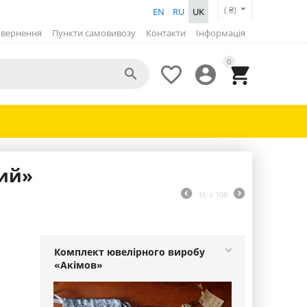
( ₴)
EN
RU
UK
вернення
Пункти самовивозу
Контакти
Інформація
0




кий»
16
з
108
Комплект ювелірного виробу
«Акімов»