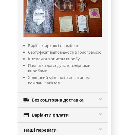
Виріб з биркою і пломбою
Сертифікат відповідності з голограмою
Книжечка з описом виробу
Пам 'ятка догляду за ювелірними
виробами
Холщовий мішечок з логотипом
компанії "Акімов"

Безкоштовна доставка

Варіанти оплати
Наші переваги