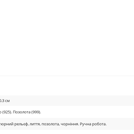
0.3
см
 (925). Позолота (999).
тюрний рельєф, лиття, позолота, чорніння. Ручна робота.