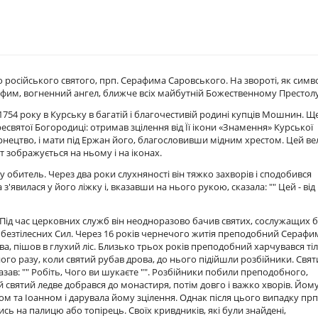
 російського святого, прп. Серафима Саровського. На звороті, як симв
им, вогненний ангел, ближче всіх майбутній Божественному Престолу
4 року в Курську в багатій і благочестивій родині купців Мошнин. Ще
святої Богородиці: отримав зцілення від Її ікони «Знамення» Курської
нецтво, і мати під Ержан його, благословивши мідним хрестом. Цей в
т зображується на ньому і на іконах.
 обитель. Через два роки слухняності він тяжко захворів і сподобився
явилася у його ліжку і, вказавши на нього рукою, сказала: "" Цей - від
Під час церковних служб він неодноразово бачив святих, сослужащих бр
 безтілесних Сил. Через 16 років чернечого житія преподобний Серафи
, пішов в глухий ліс. Близько трьох років преподобний харчувався ті
ного разу, коли святий рубав дрова, до нього підійшли розбійники. Свят
азав: "" Робіть, Чого ви шукаєте "". Розбійники побили преподобного,
святий ледве добрався до монастиря, потім довго і важко хворів. Йом
м та Іоанном і дарувала йому зцілення. Однак після цього випадку прп
ь на палицю або топірець. Своїх кривдників, які були знайдені,