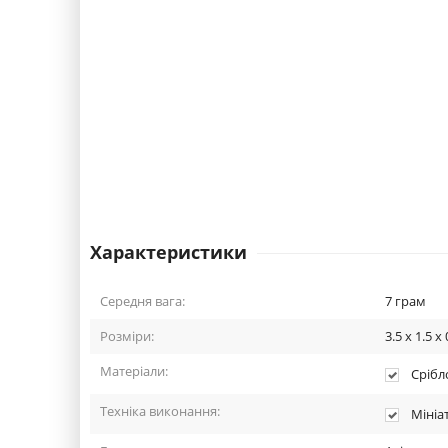
Характеристики
Середня вага:
7
грам
Розміри:
3.5 x 1.5 x 
Матеріали:
Срібло
Техніка виконання:
Мініа