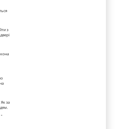
ться
йти з
 двері
якона
по
на
 Як за
рдям.
 "