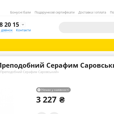
Бонусні бали
Подарункові сертифікати
Доставка і оплата
По
8 20 15

 дзвінок
Контакти
«Преподобний Серафим Саровсь
 «Преподобний Серафим Саровський»
Немає у наявності

3 227
₴