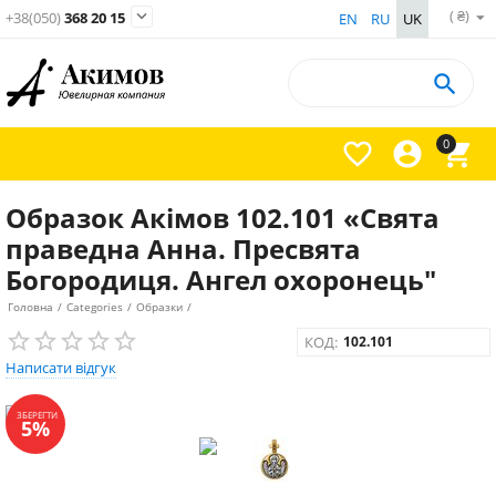
( ₴)

+38(050)
368 20 15
EN
RU
UK

0



Образок Акімов 102.101 «Свята
праведна Анна. Пресвята
Богородиця. Ангел охоронець"
Головна
/
Categories
/
Образки
/
КОД:
102.101
Написати відгук
ЗБЕРЕГТИ
5%