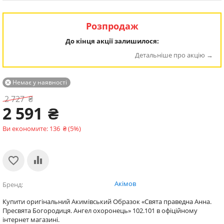
Розпродаж
До кінця акції залишилося:
Детальніше про акцію
Немає у наявності

2 727
₴
2 591
₴
Ви економите:
136
₴
(
5
%)
Акімов
Бренд
Купити оригінальний Акимівський Образок «Свята праведна Анна.
Пресвята Богородиця. Ангел охоронець» 102.101 в офіційному
інтернет магазині.