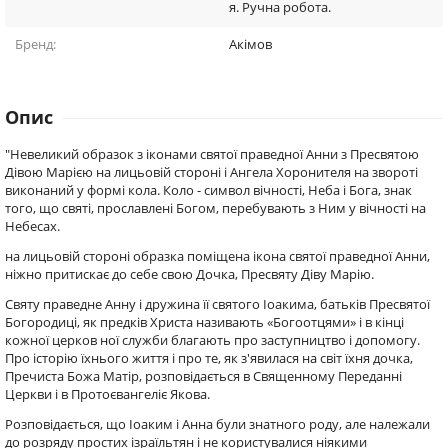
я. Ручна робота.
Бренд:
Акімов
Опис
"Невеликий образок з іконами святої праведної Анни з Пресвятою
Дівою Марією на лицьовій стороні і Ангела Хоронителя на звороті
виконаний у формі кола. Коло - символ вічності, Неба і Бога, знак
того, що святі, прославлені Богом, перебувають з Ним у вічності на
Небесах.
на лицьовій стороні образка поміщена ікона святої праведної Анни,
ніжно притискає до себе свою Дочка, Пресвяту Діву Марію.
Святу праведне Анну і дружина її святого Іоакима, батьків Пресвятої
Богородиці, як предків Христа називають «Богоотцями» і в кінці
кожної церков ної служби благають про заступництво і допомогу.
Про історію їхнього життя і про те, як з'явилася на світ їхня дочка,
Пречиста Божа Матір, розповідається в Священному Переданні
Церкви і в Протоєвангеліє Якова.
Розповідається, що Іоаким і Анна були знатного роду, але належали
до розряду простих ізраїльтян і не користувалися ніякими