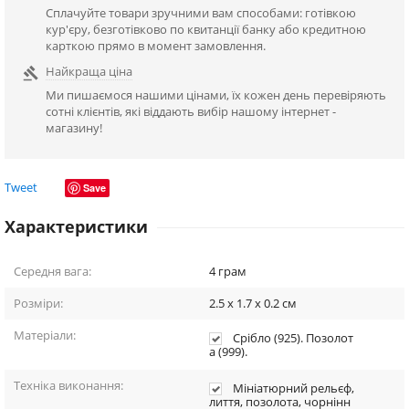
Сплачуйте товари зручними вам способами: готівкою
кур'єру, безготівково по квитанції банку або кредитною
карткою прямо в момент замовлення.
Найкраща ціна

Ми пишаємося нашими цінами, їх кожен день перевіряють
сотні клієнтів, які віддають вибір нашому інтернет -
магазину!
Tweet
Save
Характеристики
Середня вага:
4
грам
Розміри:
2.5 x 1.7 x 0.2
см
Матеріали:
Срібло (925). Позолот
а (999).
Техніка виконання:
Мініатюрний рельєф,
лиття, позолота, чорнінн