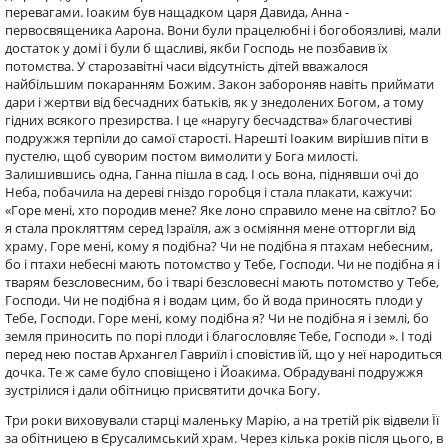
перевагами. Іоаким був нащадком царя Давида, Анна -
первосвященика Аарона. Вони були працелюбні і богобоязливі, мали
достаток у домі і були б щасливі, якби Господь не позбавив їх
потомства. У старозавітні часи відсутність дітей вважалося
найбільшим покаранням Божим. Закон забороняв навіть приймати
дари і жертви від бесчадних батьків, як у знедолених Богом, а тому
гідних всякого презирства. І це «наругу бесчадства» благочестиві
подружжя терпіли до самої старості. Нарешті Іоаким вирішив піти в
пустелю, щоб суворим постом вимолити у Бога милості.
Залишившись одна, Ганна пішла в сад. І ось вона, піднявши очі до
Неба, побачила на дереві гніздо горобця і стала плакати, кажучи:
«Горе мені, хто породив мене? Яке лоно справило мене на світло? Бо
я стала прокляттям серед Ізраїля, аж з осміяння мене отторгли від
храму. Горе мені, кому я подібна? Чи не подібна я птахам небесним,
бо і птахи небесні мають потомство у Тебе, Господи. Чи не подібна я і
тварям безсловесним, бо і тварі безсловесні мають потомство у Тебе,
Господи. Чи не подібна я і водам цим, бо й вода приносять плоди у
Тебе, Господи. Горе мені, кому подібна я? Чи не подібна я і землі, бо
земля приносить по порі плоди і благословляє Тебе, Господи ». І тоді
перед нею постав Архангел Гавриїл і сповістив їй, що у неї народиться
дочка. Те ж саме було сповіщено і Йоакима. Обрадувані подружжя
зустрілися і дали обітницю присвятити дочка Богу.
Три роки виховували старці маленьку Марію, а на третій рік відвели Її
за обітницею в Єрусалимський храм. Через кілька років після цього, в