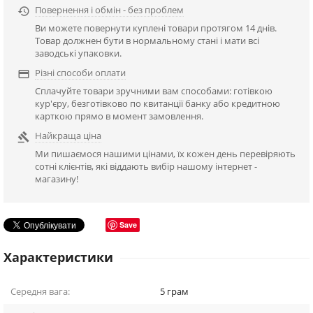
Повернення і обмін - без проблем

Ви можете повернути куплені товари протягом 14 днів.
Товар должнен бути в нормальному стані і мати всі
заводські упаковки.
Різні способи оплати

Сплачуйте товари зручними вам способами: готівкою
кур'єру, безготівково по квитанції банку або кредитною
карткою прямо в момент замовлення.
Найкраща ціна

Ми пишаємося нашими цінами, їх кожен день перевіряють
сотні клієнтів, які віддають вибір нашому інтернет -
магазину!
Save
Характеристики
Середня вага:
5
грам