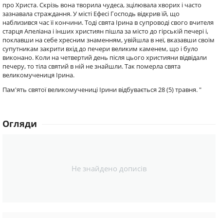
про Христа. Скрізь вона творила чудеса, зцілювала хворих і часто
зазнавала страждання. У місті Ефесі Господь відкрив їй, що
наблизився час її кончини. Тоді свята Ірина в супроводі свого вчителя
старця Апеліана і інших християн пішла за місто до гірській печері і,
поклавши на себе хресним знаменням, увійшла в неї, вказавши своїм
супутникам закрити вхід до печери великим каменем, що і було
виконано. Коли на четвертий день після цього християни відвідали
печеру, то тіла святий в ній не знайшли. Так померла свята
великомучениця Ірина.
Пам'ять святої великомучениці Ірини відбувається 28 (5) травня. "
Огляди
Не знайдено дописів