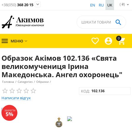
( ₴)

+38(050)
368 20 15
EN
RU
UK

0




МЕНЮ

Образок Акімов 102.136 «Свята
великомучениця Ірина
Македонська. Ангел охоронець"
Головна
/
Categories
/
Образки
/
КОД:
102.136
Написати відгук
ЗБЕРЕГТИ
5%