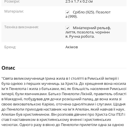
Розміри:
2.5 x 1.7 x 0.2
см
Матеріали:
Срібло (925). Позолот
а (999).
Техніка виконання:
Мініатюрний рельєф,
лиття, позолота, чорнінн
я. Ручна робота.
Бренд:
Акімов
Опис
"Свята великомучениця Ірина жила в I столітті в Римській імперії і
була однією з перших мучениць за Христа. До хрещення вона носила
ім'я Пенелопа і жила з батьками, які, як більшість населення Римської
імперії, були язичниками. Батько Пенелопи Лікіній, правитель області
в Македонії, побудував для дочки розкішний палац, де вона жила зі
своєю вихователькою Карією, оточена однолітками і слугами. Щодня
до Пенелопи приходив наставник на ім'я Апеліан, який навчав її наук.
Апеліан був християнином. Він розповів дівчині про Христа Спа ІТЕЛ і
став її наставником в християнському вченні і християнських
чеснотах. Одного разу в вікно до Пенелопи прилетіли одна за одною