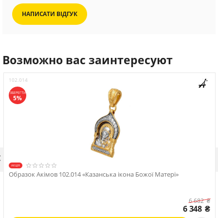
НАПИСАТИ ВІДГУК
Возможно вас заинтересуют
102.014
ЗБЕРЕГТИ
5%

АКЦІЯ
Образок Акімов 102.014 «Казанська ікона Божої Матері»
6 682
₴
6 348
₴