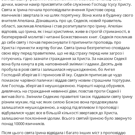
дочки, маючи намір присвятити себе служінню Господу Ісусу Христу.
Свята ж Ірина почала проповідувати вчення Христове серед
язичників і звертала їх на шлях порятунку. Вона жила в будинку свого
вчителя Апеліана. Дізнавшись про це, Седекія, новий правитель
області, закликав Апеліана і став розпитувати про Ірину. Апеліан
відповів, що Ірина, як і інші християни, живе в строгій стриманості, в
безперервній молитві і читанні Божественних книг. Седекія покликав
до себе святу і почав переконувати її припинити проповідь про
Христа і принести жертву богам. Свята Ірина безтрепетно ​​сповідала
свою віру перед правителем, що не від страху перед ним загроз і
готуючись гідно зазнати страждання за Христа. За наказом Седекії
вона була кинута в рів, наповнений зміями і гадами. Десять днів
пробула в рові свята і залишилася неушкодженою, бо Ангел
Господній зберігав її і приносив їй їжу. Седекія приписав це чудо
помахом чарівної палички і віддав святу новим страшним тортурам.
Але Господь зберігав її неушкодженою. Нарешті народ обурився,
дивлячись на страждання невинної діви, повстав проти Седекії і
вигнав його. Змінили Седекию правителі також піддавали святу Ірину
різним мукам, під час яких силою Божою вона продовжувала
залишатися неушкодженою, а народ під впливом її проповіді і
відбувалися чудес все в більшій кількості звертався до Христа,
залишаючи поклоніння ідолам. Всього святий Іриною було звернуто
понад 10000 язичників.
Після цього свята Ірина відвідала і багато інших міст з проповіддю