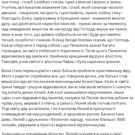
три птиці - голуб з олійної гілкою, орел з вінком і ворон зі змією.
Учитель витлумачив знамення так: голуб, який означав чесноти
дівчини - смирення, лагідність і цнотливість, приніс олійну гілку -
благодать Божу, одержувану в Хрещенні; орел - знамення висоти
духу, що досягається через богомисліе, - приніс вінок за перемогу
над невидимим ворогом як нагороду від Господа; ворон же приніс
змію в знак того, що диявол озброїться на неї і буде доставляти
печалі, скорботи і гоніння. В кінці бесіди Апеліан сказав, що Господь
бажає обручити її перед собою і що Пенелопа зазнає багато
страждань за свого Небесного Нареченого. Після цього Пенелопа
відмовилася від заміжжя, прийняла хрещення від руки апостола
Тимофія, учня святого апостола Павла, і була наречена Іриною.
Вона стала переконувати і своїх батьків прийняти християнську віру.
Мати з радістю сприйняла все, що говорила дочка, але батько став
вимагати від неї поклоніння язичницьким божествам. Коли ж свята
Ірина твердо і рішуче відмовилася, він в гніві велів зв'язати її і кинути
під копита диких коней. Але коні залишилися нерухомими, лише
один з них відірвався від прив'язі, кинувся на Лікінія, вхопив зубами за
праву руку, вирвав її з плеча, а самого Лікінія збив і почав топтати.
Тоді святу діву розв'язали, і по її молитві Лікіній в присутності
очевидців встав неушкоджений, зі здоровою рукою. Бачачи таке
диво, Лікіній з дружиною і безліччю народу, числом близько 3000
чоловік, увірували в Христа і відреклися від язичництва.
Залишивши управління областю, Лікіній оселився в палаці своєї