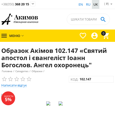
( ₴)

+38(050)
368 20 15
EN
RU
UK

0




МЕНЮ

Образок Акімов 102.147 «Святий
апостол і євангеліст Іоанн
Богослов. Ангел охоронець"
Головна
/
Categories
/
Образки
/
КОД:
102.147
Написати відгук
ЗБЕРЕГТИ
5%