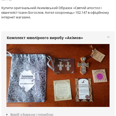
Купити оригінальний Акимівський Образок «Святий апостол і
євангеліст Іоанн Богослов. Ангел охоронець» 102.147 в офіційному
інтернет магазині.
Комплект ювелірного виробу «Акімов»
Виріб з биркою і пломбою