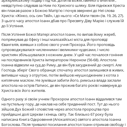
архієрейському подвір'ї під час допитів Божественного Вчителя ,
невідступно слідував за Ним по Хресного шляху. Біля підніжжя Хреста
він плакав разом з Божою Матір'ю і почув звернені до Неї слова
Христа: «Жінко, ось син Твій», і до нього: «Се Мати твоя» (Ів. 19, 26, 27).
З цього часу апостол Іоанн дбав про Пресвяту Діву Марію і служив Їй
до Її Успіння.
Після Успіння Божої Матері апостол Іоанн, по випав йому жереб,
попрямував до Ефесу і інші малоазійські міста для проповіді
Євангелія, взявши з собою свого учня Прохора. Його проповідь
супроводжувалася численними і великими чудесами, і число
християн збільшувалася з кожним днем. У цей час почалося гоніння
на послідовників Христа імператором Нероном (56-68). Апостола
Іоанна відвезли на суд до Риму, де він був засуджений до смерті. Але
Господь зберіг Свого обранця: спочатку апостол залишився в живих,
випивши чашу з отрутою, потім вийшов неушкодженим з котла з
киплячим маслом. Не зумівши забити його, римська влада заслали
апостола на острів Патмос, де він прожив багато років і навернув до
Христа всіх його жителів.
Одного разу зі своїм учнем Прохором апостол Іоанн віддалився там
на пустельну гору, де наклав на себе триденний пост. Тут до нього
зійшов Дух Божий і сповістив через апостола пророцтва про
прийдешні долі Церкви і кінець світу. Так близько 67 року була
написана Книга Одкровення (Апокаліпсис) святого апостола Іоанна
Богослова. Після тривалої посилання апостол Іоанн отримав свободу і