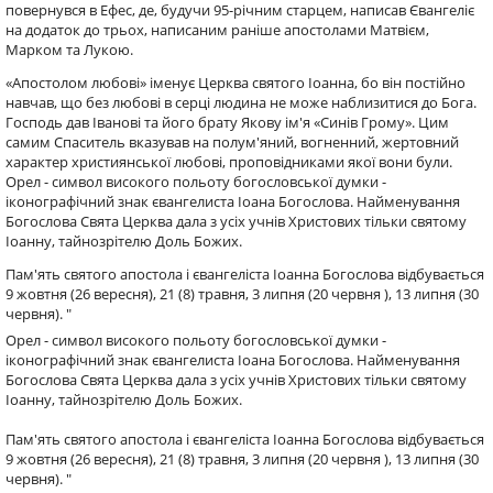
повернувся в Ефес, де, будучи 95-річним старцем, написав Євангеліє
на додаток до трьох, написаним раніше апостолами Матвієм,
Марком та Лукою.
«Апостолом любові» іменує Церква святого Іоанна, бо він постійно
навчав, що без любові в серці людина не може наблизитися до Бога.
Господь дав Іванові та його брату Якову ім'я «Синів Грому». Цим
самим Спаситель вказував на полум'яний, вогненний, жертовний
характер християнської любові, проповідниками якої вони були.
Орел - символ високого польоту богословської думки -
іконографічний знак євангелиста Іоана Богослова. Найменування
Богослова Свята Церква дала з усіх учнів Христових тільки святому
Іоанну, тайнозрітелю Доль Божих.
Пам'ять святого апостола і євангеліста Іоанна Богослова відбувається
9 жовтня (26 вересня), 21 (8) травня, 3 липня (20 червня ), 13 липня (30
червня). "
Орел - символ високого польоту богословської думки -
іконографічний знак євангелиста Іоана Богослова. Найменування
Богослова Свята Церква дала з усіх учнів Христових тільки святому
Іоанну, тайнозрітелю Доль Божих.
Пам'ять святого апостола і євангеліста Іоанна Богослова відбувається
9 жовтня (26 вересня), 21 (8) травня, 3 липня (20 червня ), 13 липня (30
червня). "