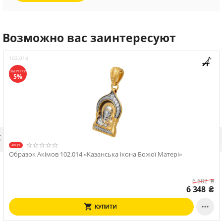
Возможно вас заинтересуют
102.014
ЗБЕРЕГТИ
5%

АКЦІЯ
Образок Акімов 102.014 «Казанська ікона Божої Матері»
6 682
₴
6 348
₴

КУПИТИ