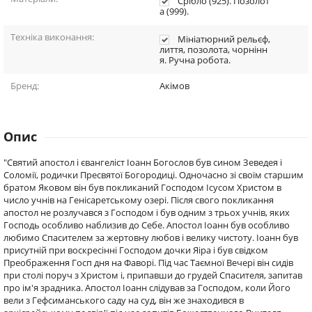
Срібло (925). Позолот
а (999).
Техніка виконання:
Мініатюрний рельєф,
лиття, позолота, чорнінн
я. Ручна робота.
Бренд:
Акімов
Опис
"Святий апостол і євангеліст Іоанн Богослов був сином Зеведея і
Соломії, родички Пресвятої Богородиці. Одночасно зі своїм старшим
братом Яковом він був покликаний Господом Ісусом Христом в
число учнів на Генісаретському озері. Після свого покликання
апостол не розлучався з Господом і був одним з трьох учнів, яких
Господь особливо наблизив до Себе. Апостол Іоанн був особливо
любимо Спасителем за жертовну любов і велику чистоту. Іоанн був
присутній при воскресінні Господом дочки Яіра і був свідком
Преображення Госп дня на Фаворі. Під час Таємної Вечері він сидів
при столі поруч з Христом і, припавши до грудей Спасителя, запитав
про ім'я зрадника. Апостол Іоанн слідував за Господом, коли Його
вели з Гефсиманського саду на суд, він же знаходився в