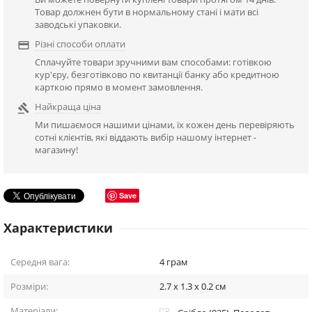
Товар должнен бути в нормальному стані і мати всі
заводські упаковки.
Різні способи оплати

Сплачуйте товари зручними вам способами: готівкою
кур'єру, безготівково по квитанції банку або кредитною
карткою прямо в момент замовлення.
Найкраща ціна

Ми пишаємося нашими цінами, їх кожен день перевіряють
сотні клієнтів, які віддають вибір нашому інтернет -
магазину!
Save
Характеристики
Середня вага:
4
грам
Розміри:
2.7 x 1.3 x 0.2
см
Матеріали: