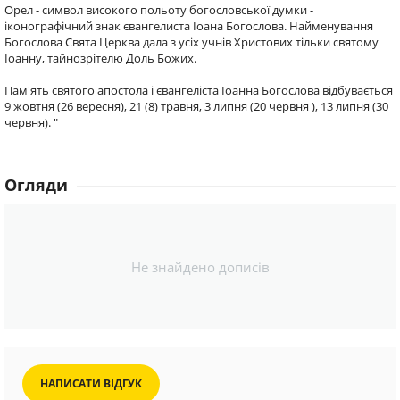
Орел - символ високого польоту богословської думки -
іконографічний знак євангелиста Іоана Богослова. Найменування
Богослова Свята Церква дала з усіх учнів Христових тільки святому
Іоанну, тайнозрітелю Доль Божих.
Пам'ять святого апостола і євангеліста Іоанна Богослова відбувається
9 жовтня (26 вересня), 21 (8) травня, 3 липня (20 червня ), 13 липня (30
червня). "
Огляди
Не знайдено дописів
НАПИСАТИ ВІДГУК