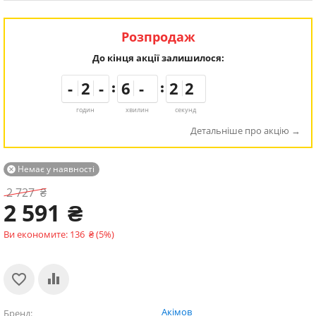
Розпродаж
До кінця акції залишилося:
-
-
-
-
1
1
2
2
-
-
-
-
5
5
6
6
-
-
-
-
1
1
2
2
1
1
2
2
годин
хвилин
секунд
Детальніше про акцію
Немає у наявності

2 727
₴
2 591
₴
Ви економите:
136
₴
(
5
%)
Акімов
Бренд