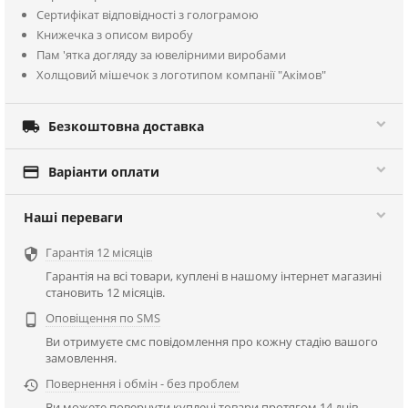
Сертифікат відповідності з голограмою
Книжечка з описом виробу
Пам 'ятка догляду за ювелірними виробами
Холщовий мішечок з логотипом компанії "Акімов"

Безкоштовна доставка

Варіанти оплати
Наші переваги
Гарантія 12 місяців

Гарантія на всі товари, куплені в нашому інтернет магазині
становить 12 місяців.
Оповіщення по SMS

Ви отримуєте смс повідомлення про кожну стадію вашого
замовлення.
Повернення і обмін - без проблем

Ви можете повернути куплені товари протягом 14 днів.