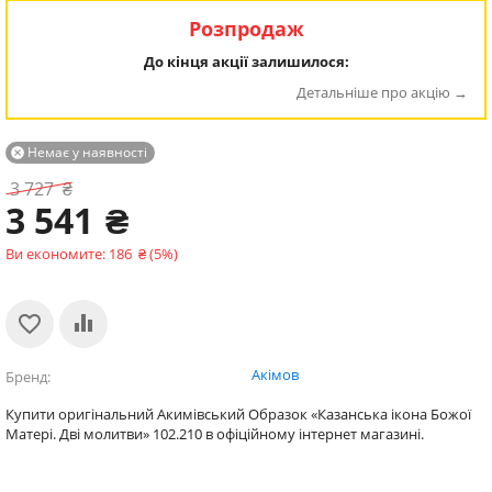
Розпродаж
До кінця акції залишилося:
Детальніше про акцію
Немає у наявності

3 727
₴
3 541
₴
Ви економите:
186
₴
(
5
%)
Акімов
Бренд
Купити оригінальний Акимівський Образок «Казанська ікона Божої
Матері. Дві молитви» 102.210 в офіційному інтернет магазині.