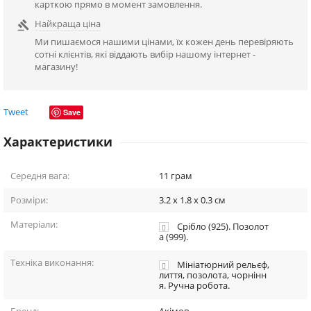
карткою прямо в момент замовлення.
Найкраща ціна

Ми пишаємося нашими цінами, їх кожен день перевіряють
сотні клієнтів, які віддають вибір нашому інтернет -
магазину!
Tweet
Save
Характеристики
Середня вага:
11
грам
Розміри:
3.2 x 1.8 x 0.3
см
Матеріали:
Срібло (925). Позолот
а (999).
Техніка виконання:
Мініатюрний рельєф,
лиття, позолота, чорнінн
я. Ручна робота.