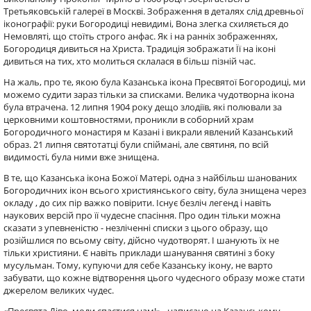
Третьяковській галереї в Москві. Зображення в деталях слід древньої
іконографії: руки Богородиці невидимі, Вона злегка схиляється до
Немовляті, що стоїть строго анфас. Як і на ранніх зображеннях,
Богородиця дивиться на Христа. Традиція зображати Її на іконі
дивиться на тих, хто молиться склалася в більш пізній час.
На жаль, про те, якою була Казанська ікона Пресвятої Богородиці, ми
можемо судити зараз тільки за списками. Велика чудотворна ікона
була втрачена. 12 липня 1904 року дещо злодіїв, які полювали за
церковними коштовностями, проникли в соборний храм
Богородичного монастиря м Казані і викрали явлений Казанський
образ. 21 липня святотатці були спіймані, але святиня, по всій
видимості, була ними вже знищена.
В те, що Казанська ікона Божої Матері, одна з найбільш шанованих
Богородичних ікон всього християнського світу, була знищена через
окладу , до сих пір важко повірити. Існує безліч легенд і навіть
наукових версій про її чудесне спасіння. Про один тільки можна
сказати з упевненістю - незліченні списки з цього образу, що
розійшлися по всьому світу, дійсно чудотворят. І шанують їх не
тільки християни. Є навіть приклади шанування святині з боку
мусульман. Тому, купуючи для себе Казанську ікону, не варто
забувати, що кожне відтворення цього чудесного образу може стати
джерелом великих чудес.