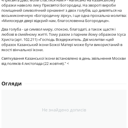
«Пресвята Діво, моли спастися нам!» - написано на Казанському
образки навколо лику Пресвятої Богородиці. На звороті вироби
поміщений символічний орнамент з двох голубів, що дивляться на
восьмиконечную «Богородичну зірку», і ще одна прохальна молитва:
«Милосердя двері відкрий нам, благословенна Богородице».
Два голуба - це символ миру, спокою, благодаті, а також щастя і
любові в сімейному житті. Тому разом з парним йому образком Ісуса
Христа (арт. 102.211) «Господь Вседержитель. Дві молитви »цей
образок Казанський ікони Божої Матері може бути використаний в
якості вінчальної ікони.
Святкування Казанської ікони встановлено в день звільнення Москви
від поляків 4 листопада (22 жовтня)." <
Огляди
Не знайдено дописів