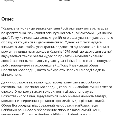
Бренд:
Акімов
Опис
"Казанська ікона - це велика святиня Росії, яку вважають як чудова
покровителька і захисниця всієї Руської землі, військовий щит нашої
армії. Тому 4 листопада, день літургійного вшанування чудотворного
образу, святкується як державне свято. Однак не тільки чудеса,
значимі в масштабах усієї країни, подаються від Казанської ікони. з
моменту явища на згарище в Казані в 1579 році і до цього дня від неї
відбувається також безліч чудес по приватній молитві окремих
людей: зцілення, допомогу в улаштуванні сімейного життя, пошуках
люб і, народженні та охороні дітей ... Тому Казанський образ
Пресвятої Богородиці часто вибирають наречені молоді люди як
вінчального.
Даний образок є великою чудотворну ікону саме як особисту
святиню. Лик Пресвятої Богородиці сповнений любові, тиші і святого
спокою. У легкому нахилі голови, погляді, зверненому до
Божественного Сина, відчуваються і нескінченна ніжність Матері, і
молитовне звернення, прохання про милість до грішних людей.
Образ Богородиці, відображений на образки, найближче до
найбільш раннього зі збережених списків з Казанський ікони,
виконаному Прокопія Чиріно в 1606 році і зберігається в