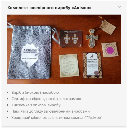
Комплект ювелірного виробу «Акімов»
Виріб з биркою і пломбою
Сертифікат відповідності з голограмою
Книжечка з описом виробу
Пам 'ятка догляду за ювелірними виробами
Холщовий мішечок з логотипом компанії "Акімов"