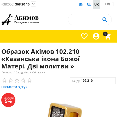
( ₴)

+38(050)
368 20 15
EN
RU
UK

0



Образок Акімов 102.210
«Казанська ікона Божої
Матері. Дві молитви »
Головна
/
Categories
/
Образки
/
КОД:
102.210
Написати відгук
ЗБЕРЕГТИ
5%