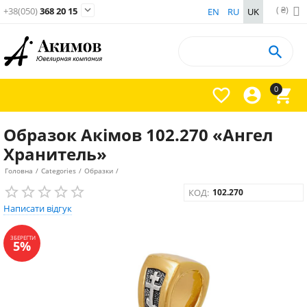
( ₴)

+38(050)
368 20 15
EN
RU
UK

0



Образок Акімов 102.270 «Ангел
Хранитель»
Головна
/
Categories
/
Образки
/
КОД:
102.270
Написати відгук
ЗБЕРЕГТИ
5%