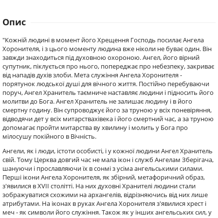
Опис
"Кожній людині в момент його Хрещення Господь посилає Ангела
Хоронителя, і з цього моменту людина вже ніколи не буває один. Він
завжди знаходиться під духовною охороною. Ангел, його вірний
супутник, піклується про нього, попереджає про небезпеку, закриває
від нападів духів злоби. Мета служіння Ангела Хоронителя -
порятунок людської душі для вічного життя. Постійно перебуваючи
поруч, Ангел Хранитель таємниче наставляє людини і підносить його
молитви до Бога. Ангел Хранитель не залишає людину і в його
смертну годину. Він супроводжує його за труною у всіх поневіряння,
відводячи дет у всіх митарствахівека і його смертний час, а за труною
допомагає пройти митарства ву хвилину і молить у Бога про
мілосушу покійного в Вічність.
Ангели, як і люди, істоти особисті, і у кожної людини Ангел Хранитель
свій. Тому Церква довгий час не мала ікон і служб Ангелам Зберігача,
шануючи і прославляючи їх в сонмі з усіма ангельськими силами.
Перші ікони Ангела Хоронителя, як збірний, метафоричний образ,
з'явилися в XVII столітті. На них духовні Хранителі людини стали
зображуватися схожими на архангелів, відрізняючись від них лише
атрибутами. На іконах в руках Ангела Хоронителя з'явилися хрест і
меч - як символи його служіння. Також як у інших ангельських сил, у