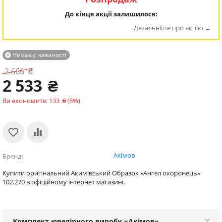
До кінця акції залишилося:
Детальніше про акцію
Немає у наявності

2 666
₴
2 533
₴
Ви економите:
133
₴
(
5
%)
Акімов
Бренд
Купити оригінальний Акимівський Образок »Ангел охоронець»
102.270 в офіційному інтернет магазині.
Комплект ювелірного виробу «Акімов»