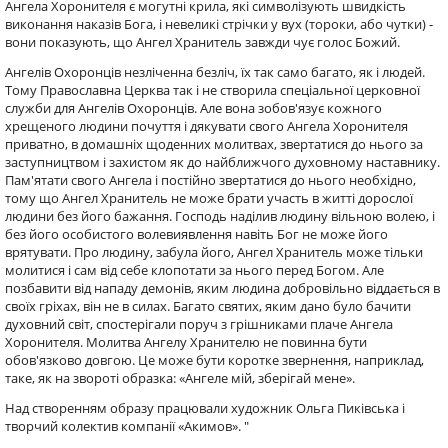
Ангела Хоронителя є могутні крила, які символізують швидкість
виконання наказів Бога, і невеликі стрічки у вух (тороки, або чутки) -
вони показують, що Ангел Хранитель завжди чує голос Божий.
Ангелів Охоронців незліченна безліч, їх так само багато, як і людей.
Тому Православна Церква так і не створила спеціальної церковної
служби для Ангелів Охоронців. Але вона зобов'язує кожного
хрещеного людини почуття і дякувати свого Ангела Хоронителя
приватно, в домашніх щоденних молитвах, звертатися до нього за
заступництвом і захистом як до найближчого духовному наставнику.
Пам'ятати свого Ангела і постійно звертатися до нього необхідно,
тому що Ангел Хранитель не може брати участь в житті дорослої
людини без його бажання. Господь наділив людину вільною волею, і
без його особистого волевиявлення навіть Бог не може його
врятувати. Про людину, забула його, Ангел Хранитель може тільки
молитися і сам від себе клопотати за нього перед Богом. Але
позбавити від нападу демонів, яким людина добровільно віддається в
своїх гріхах, він не в силах. Багато святих, яким дано було бачити
духовний світ, спостерігали поруч з грішниками плаче Ангела
Хоронителя. Молитва Ангелу Хранителю не повинна бути
обов'язково довгою. Це може бути коротке звернення, наприклад,
таке, як на звороті образка: «Ангеле мій, зберігай мене».
Над створенням образу працювали художник Ольга Пиківська і
творчий колектив компанії «Акимов». "