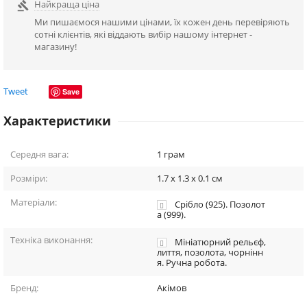
Найкраща ціна

Ми пишаємося нашими цінами, їх кожен день перевіряють
сотні клієнтів, які віддають вибір нашому інтернет -
магазину!
Tweet
Save
Характеристики
Середня вага:
1
грам
Розміри:
1.7 x 1.3 x 0.1
см
Матеріали:
Срібло (925). Позолот
а (999).
Техніка виконання:
Мініатюрний рельєф,
лиття, позолота, чорнінн
я. Ручна робота.
Бренд:
Акімов