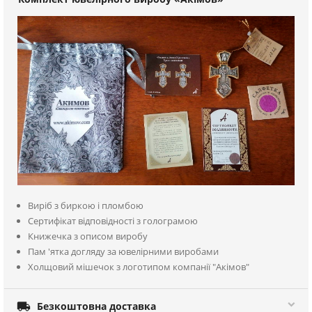
Виріб з биркою і пломбою
Сертифікат відповідності з голограмою
Книжечка з описом виробу
Пам 'ятка догляду за ювелірними виробами
Холщовий мішечок з логотипом компанії "Акімов"

Безкоштовна доставка