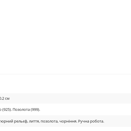
0.2
см
 (925). Позолота (999).
тюрний рельєф, лиття, позолота, чорніння. Ручна робота.