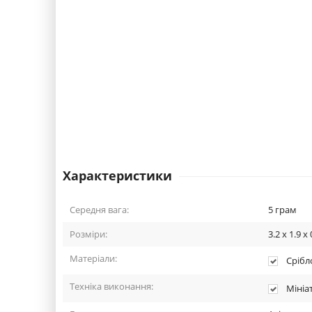
Характеристики
Середня вага:
5
грам
Розміри:
3.2 x 1.9 x 
Матеріали:
Срібло
Техніка виконання:
Мініа