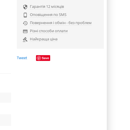
Гарантія 12 місяців

Оповіщення по SMS

Повернення і обмін - без проблем

Різні способи оплати

Найкраща ціна

Tweet
Save