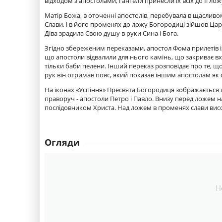
відходом з апостолами, і ангели принесли їх всіх до Її лож
Матір Божа, в оточенні апостолів, перебувала в щасливо
Слави, і в його променях до ложу Богородиці зійшов Цар
Діва зрадила Свою душу в руки Сина і Бога.
Згідно збереженим переказами, апостол Фома прилетів із
що апостоли відвалили для нього камінь, що закриває вх
тільки баби пелени. Інший переказ розповідає про те, що
рук він отримав пояс, який показав іншим апостолам як 
На іконах «Успіння» Пресвята Богородиця зображається л
праворуч - апостоли Петро і Павло. Внизу перед ложем на 
послідовником Христа. Над ложем в променях слави висо
Огляди
Н