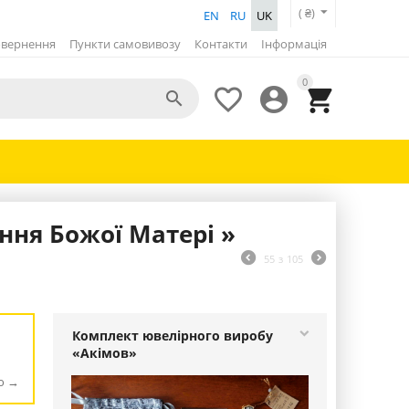
( ₴)
EN
RU
UK
вернення
Пункти самовивозу
Контакти
Інформація
0




ння Божої Матері »
55
з
105
Комплект ювелірного виробу
«Акімов»
ю