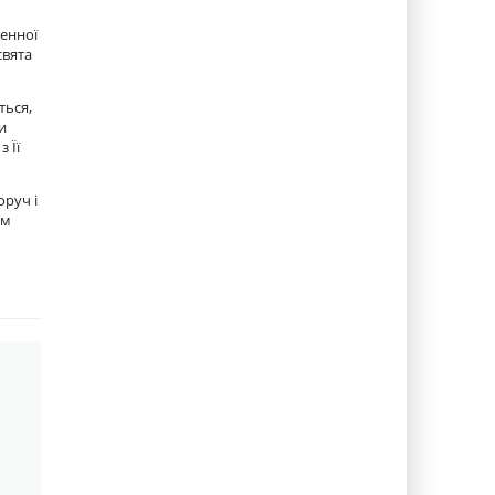
венної
свята
ться,
и
 Її
оруч і
им