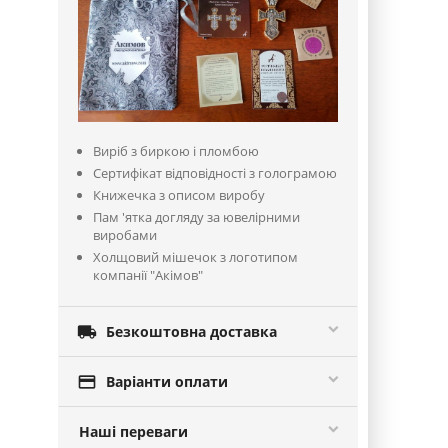
Виріб з биркою і пломбою
Сертифікат відповідності з голограмою
Книжечка з описом виробу
Пам 'ятка догляду за ювелірними
виробами
Холщовий мішечок з логотипом
компанії "Акімов"

Безкоштовна доставка

Варіанти оплати
Наші переваги