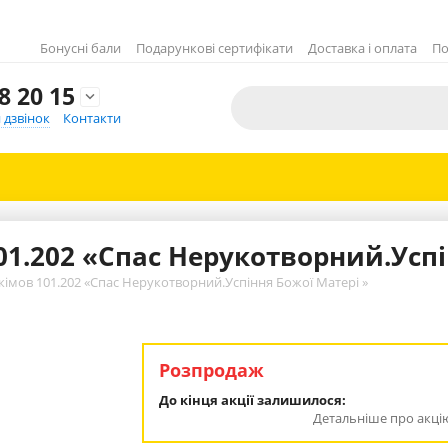
Бонусні бали
Подарункові сертифікати
Доставка і оплата
По
8 20 15

 дзвінок
Контакти
01.202 «Спас Нерукотворний.Успі
кімов 101.202 «Спас Нерукотворний.Успіння Божої Матері »
Розпродаж
До кінця акції залишилося:
Детальніше про акці