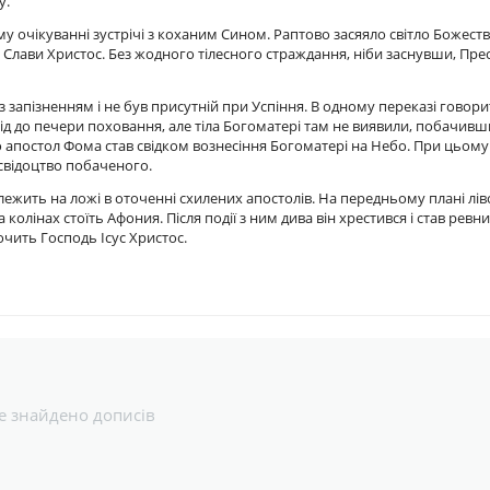
у.
му очікуванні зустрічі з коханим Сином. Раптово засяяло світло Божест
 Слави Христос. Без жодного тілесного страждання, ніби заснувши, Пре
 запізненням і не був присутній при Успіння. В одному переказі говори
ід до печери поховання, але тіла Богоматері там не виявили, побачивш
 апостол Фома став свідком вознесіння Богоматері на Небо. При цьому з
свідоцтво побаченого.
ежить на ложі в оточенні схилених апостолів. На передньому плані лів
колінах стоїть Афония. Після події з ним дива він хрестився і став ревн
чить Господь Ісус Христос.
е знайдено дописів