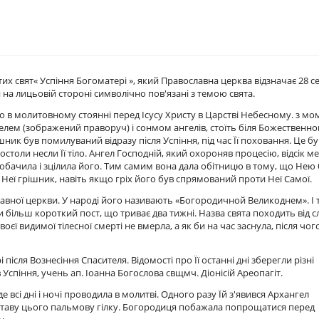
х свят« Успіння Богоматері », який Православна церква відзначає 28 с
на лицьовій стороні символічно пов'язані з темою свята.
то в молитовному стоянні перед Ісусу Христу в Царстві Небесному. з мо
елем (зображений праворуч) і сонмом ангелів, стоїть біля Божественно
ик був помилуваний відразу після Успіння, під час Її поховання. Це бу
остоли несли Її тіло. Ангел Господній, який охороняв процесію, відсік м
обачила і зцілила його. Тим самим вона дала обітницю в тому, що Нею
 Неї грішник, навіть якщо гріх його був спрямований проти Неї Самої.
авної церкви. У народі його називають «Богородичной Великоднем». І 
и більш короткий пост, що триває два тижні. Назва свята походить від с
воєї видимої тілесної смерті не вмерла, а як би на час заснула, після чог
після Вознесіння Спасителя. Відомості про Її останні дні зберегли різні
ів Успіння, учень ап. Іоанна Богослова свщмч. Діонісій Ареопагіт.
 всі дні і ночі проводила в молитві. Одного разу Їй з'явився Архангел
 заставу цього пальмову гілку. Богородиця побажала попрощатися перед