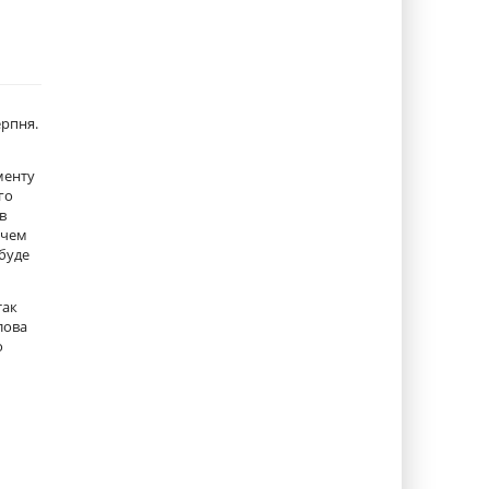
ерпня.
менту
го
в
ечем
 буде
так
лова
о