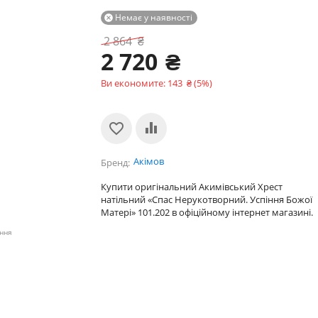
Немає у наявності

2 864
₴
2 720
₴
Ви економите:
143
₴
(
5
%)
Акімов
Бренд
Купити оригінальний Акимівський Хрест
натільний «Спас Нерукотворний. Успіння Божої
Матері» 101.202 в офіційному інтернет магазині.
ення