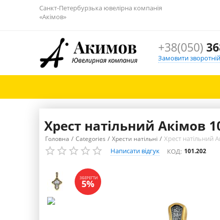
Санкт-Петербурзька ювелірна компанія
«Акімов»
+38(050)
36
Замовити зворотній
Хрест натільний Акімов 1
/
/
/
Хрест натільний А
Головна
Categories
Хрести натільні
Написати відгук
КОД:
101.202
ЗБЕРЕГТИ
5%