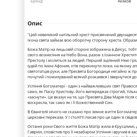
Бренд:
Акімов
Опис
"Цей невеликий натільний хрест присвячений двунадесяти
Ікона свята займає всю оборотну сторону хреста. Образи 
Божа Матір на лицьовій стороні зображена в Деісус, тоб
свого вознесіння на Небо Вона, разом з Іоанном Хрестит
Престолу і молиться за людей. Перший зцілений Нею грішн
іудей по імені Афония, хтів перекинути ложе, на якому ап
святотатців руки, але Пресвята Богородиця негайно ж пр
почутий і помилуваний всякий розкаявся і звернутися до
Успіння Богоматері - один з найважливіших свят Правосл
само, як Пасху Христову, його випереджає строгий, тільк
«заснути». Це вказує на те, що Пресвята Діва Марія після с
воскресла, так само як і Її Божественний Син.
В Євангелії нічого не сказано про земне життя Богоматері 
церковні перекази. У I столітті писав про це один зі свідк
Останні роки Свого життя Божа Матір жила в Єрусалимі, де
Гавриїл, сповістив про Її незабаром Успіння і вручив в