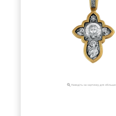

Наведіть на картинку для збільш