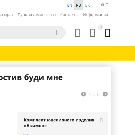
( ₴)
EN
RU
UK
Возврат
Пункты самовывоза
Контакты
Информация
0




остив буди мне
9
из
11
Комплект ювелирного изделия
«Акимов»