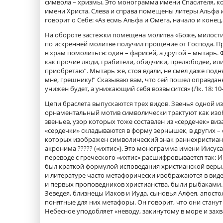
символа – хризмы. Это монограмма имени Спасителя, кот
имени Христа. Слева и справа помещены литеры Альфа и
говорит о Себе: «Аз есмь Альфа и Омега, начало и конец, 
На обороте застежки помещена молитва «Боже, милости
по искренней молитве получил прощение от Господа. Пр
в храм помолиться: один – фарисей, а другой – мытарь. Фа
как прочие люди, грабители, обидчики, прелюбодеи, или 
приобретаю”. Мытарь же, стоя вдали, не смел даже поднят
мне, грешнику!” Сказываю вам, что сей пошел оправдан
унижен будет, а унижающий себя возвысится» (Лк. 18: 10-
Цепи браслета выпускаются трех видов. Звенья одной и
орнаментальный мотив символически трактуют как изоб
звеньев, узор которых тоже составлен из «сердечек» виз
«сердечки» складываются в форму зернышек, в других – 
которых изображен символический знак раннехристиан
акронима ????? («ихтис»). Это монограмма имени Иисус
переводе с греческого «ихтис» расшифровывается так: 
был краткой формулой исповедания христианской веры. Н
и литературе часто метафорически изображаются в виде
и первых проповедников христианства, были рыбаками.
Зеведея, близнецы Иаков и Иуда, сыновья Алфея, апостол
понятные для них метафоры. Он говорит, что они станут н
Небесное уподобляет «неводу, закинутому в море и захв