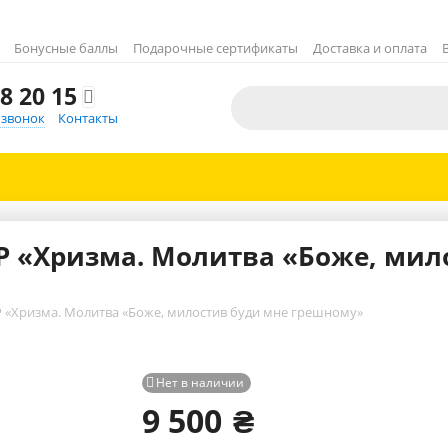
Бонусные баллы
Подарочные сертификаты
Доставка и оплата
8 20 15

 звонок
Контакты
BP «Хризма. Молитва «Боже, мил
P «Хризма. Молитва «Боже, милостив буди мне грешному»
Нет в наличии

9 500
₴