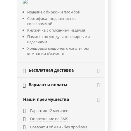
Изделие с биркой и пломбой
Сертификат подлинности с
голограммой
Книжечка с описанием изделия
Памятка по уходу за ювелирными
изделиями
Холщовый мешочек с логотипом
компании «Акимов»
Бесплатная доставка

Варианты оплаты

Наши преимушества
Гарантия 12 месяцев

Оповещение по SMS

Возврат и обмен - без проблем
