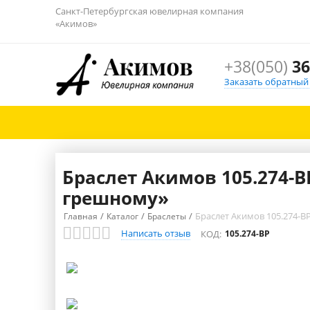
Санкт-Петербургская ювелирная компания
«Акимов»
+38(050)
36
Заказать обратный
Браслет Акимов 105.274-
грешному»
/
/
/
Браслет Акимов 105.274-B
Главная
Каталог
Браслеты
Написать отзыв
КОД:
105.274-BP