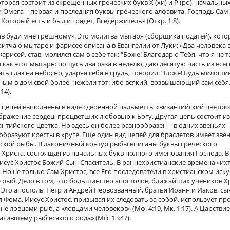
орая состоит из скрещенных греческих букв Х (хи) и Р (ро), начальных
 Омега – первая и последняя буквы греческого алфавита. Господь Сам
Который есть и был и грядет, Вседержитель» (Откр. 1:8).
в буди мне грешному». Это молитва мытаря (сборщика податей), кот
итча о мытаре и фарисее описана в Евангелии от Луки: «Два человека
рисей, став, молился сам в себе так: “Боже! Благодарю Тебя, что я не т
как этот мытарь: пощусь два раза в неделю, даю десятую часть из всег
ь глаз на небо; но, ударяя себя в грудь, говорил: “Боже! Будь милости
ным в дом свой более, нежели тот: ибо всякий, возвышающий сам себя
14).
з цепей выполнены в виде сдвоенной пальметты «византийский цветок»
ражение сердец, процветших любовью к Богу. Другая цепь состоит из
антийского цветка. Но здесь он более разнообразен – в одних звеньях
образуют кресты в круге. Еще один вид цепей для браслетов имеет звен
ской рыбы. В лаконичный контур рыбы вписаны буквы греческого
а Христа, состоящая из начальных букв полного именования Господа. В
Иисус Христос Божий Сын Спаситель. В раннехристианские времена «их
о не только Сам Христос, все Его последователи в христианском иску
 рыб. Дело в том, что большинство апостолов, ближайших учеников Х
 Это апостолы Петр и Андрей Первозванный, братья Иоанн и Иаков, с
 Фома. Иисус Христос, призывая их следовать за собой, использует пр
е ловцами рыб, а «ловцами человеков» (Мф. 4:19, Мк. 1:17). А Царствие
атившему рыб всякого рода» (Мф. 13:47).