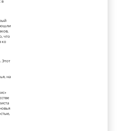
 в
орый
 вошли
аков,
о, что
в ко
,
. Этот
ья, на
тис»
сстве
риста
ыновья
остые,