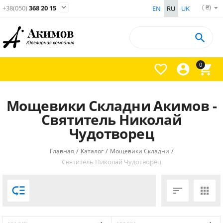
( ₴)

+38(050)
368 20 15
EN
RU
UK

0



Мощевики Складни Акимов -
Святитель Николай
Чудотворец
/
/
/
Главная
Каталог
Мощевики Складни
Святитель Николай Чудотворец


