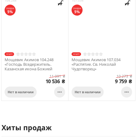
104.248
107.034
СКИДКА
СКИДКА
5%
5%
АКЦИЯ
АКЦИЯ
Мощевик Акимов 104.248
Мощевик Акимов 107.034
«Господь Вседержитель.
«Распятие. Св. Николай
Казанская икона Божией
Чудотворец»
Матери. Свт. Никол...
11 091
₴
10 273
₴
10 536
₴
9 759
₴


Нет в наличии
Нет в наличии
Хиты продаж