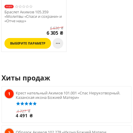
АКЦИЯ
Браслет Акимов 105.359
«Молитвы «Спаси и сохрани» и
«Отче наш»
6 636
₴
6 305
₴

ВЫБЕРИТЕ ПАРАМЕТР
Хиты продаж
Крест нательный Акимов 101.001 «Спас Нерукотворный.
1
Казанская икона Божией Матери»
4 727
₴
4 491
₴
Образок Акимов 102.278 «Икона Божией Матери
2