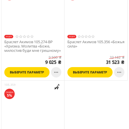
АКЦИЯ
АКЦИЯ
Браслет Акимов 105.274-BP
Браслет Акимов 105.356 «Божья
«Хризма. Молитва «Боже,
сила»
милостив буди мне грешному»
9 500
₴
33 182
₴
9 025
₴
31 523
₴


ВЫБЕРИТЕ ПАРАМЕТР
ВЫБЕРИТЕ ПАРАМЕТР
105.359
СКИДКА
5%