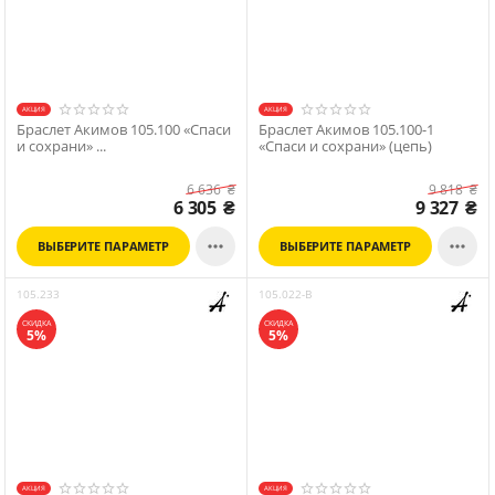
АКЦИЯ
АКЦИЯ
Браслет Акимов 105.100 «Спаси
Браслет Акимов 105.100-1
и сохрани» ...
«Спаси и сохрани» (цепь)
6 636
₴
9 818
₴
6 305
₴
9 327
₴


ВЫБЕРИТЕ ПАРАМЕТР
ВЫБЕРИТЕ ПАРАМЕТР
105.233
105.022-B
СКИДКА
СКИДКА
5%
5%
АКЦИЯ
АКЦИЯ