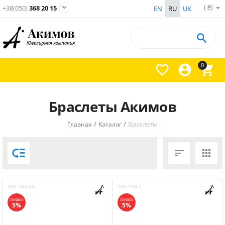
( ₴)

+38(050)
368 20 15
EN
RU
UK

0



Браслеты Акимов
/
/
Браслеты
Главная
Каталог



105.100-20
105.100-1
СКИДКА
СКИДКА
5%
5%