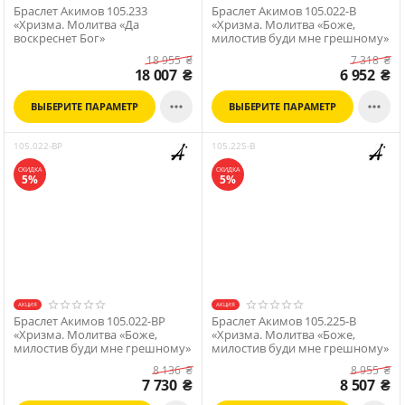
Браслет Акимов 105.233
Браслет Акимов 105.022-B
«Хризма. Молитва «Да
«Хризма. Молитва «Боже,
воскреснет Бог»
милостив буди мне грешному»
18 955
₴
7 318
₴
18 007
₴
6 952
₴


ВЫБЕРИТЕ ПАРАМЕТР
ВЫБЕРИТЕ ПАРАМЕТР
105.022-BP
105.225-B
СКИДКА
СКИДКА
5%
5%
АКЦИЯ
АКЦИЯ
Браслет Акимов 105.022-BP
Браслет Акимов 105.225-B
«Хризма. Молитва «Боже,
«Хризма. Молитва «Боже,
милостив буди мне грешному»
милостив буди мне грешному»
8 136
₴
8 955
₴
7 730
₴
8 507
₴