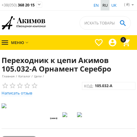
( ₴)

+38(050)
368 20 15
EN
RU
UK

0




МЕНЮ

Переходник к цепи Акимов
105.032-A Орнамент Серебро
Главная
/
Каталог
/
Цепи
/
КОД:
105.032-A
Написать отзыв