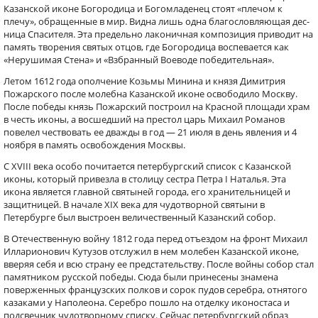
Казанской иконе Богородица и Богомладенец стоят «плечом к
плечу», обращенные в мир. Видна лишь одна благословляющая дес­
ница Спасителя. Эта предельно лаконичная композиция приводит на
память творения святых отцов, где Богородица воспевается как
«Нерушимая Стена» и «Взбранный Воеводе победительная».
Летом 1612 года ополчение Козьмы Минина и князя Димитрия
Пожарского после молебна Казанской иконе освободило Москву.
После победы князь Пожарский построил на Красной площади храм
в честь иконы, а восшедший на престол царь Михаил Романов
повелел чествовать ее дважды в год — 21 июля в день явления и 4
ноября в память освобождения Москвы.
С XVIII века особо почитается петербургский список с Казанской
иконы, который привезла в столицу сестра Петра I Наталья. Эта
икона является главной святыней города, его хранительницей и
защитницей. В начале XIX века для чудотворной святыни в
Петербурге был выстроен величественный Казанский собор.
В Отечественную войну 1812 года перед отъездом на фронт Михаил
Илларионович Кутузов отслужил в нем молебен Казанской иконе,
вверяя себя и всю страну ее предстательству. После войны собор стал
памятником русской победы. Сюда были принесены знамена
поверженных французских полков и сорок пудов серебра, отнятого
казаками у Наполеона. Серебро пошло на отделку иконостаса и
подсвечник чудотворному списку. Сейчас петербургский образ