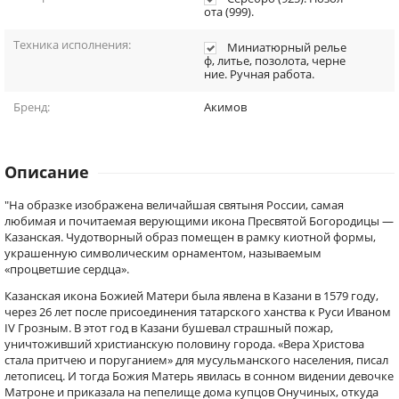
ота (999).
Техника исполнения:
Миниатюрный релье
ф, литье, позолота, черне
ние. Ручная работа.
Бренд:
Акимов
Описание
"На образке изображена величайшая святыня России, самая
любимая и почитаемая верующими икона Пресвятой Богородицы —
Казанская. Чудотворный образ помещен в рамку киотной формы,
украшенную символическим орнаментом, называемым
«процветшие сердца».
Казанская икона Божией Матери была явлена в Казани в 1579 году,
через 26 лет после присоединения татарского ханства к Руси Иваном
IV Грозным. В этот год в Казани бушевал страшный пожар,
уничтоживший христианскую половину города. «Вера Христова
стала притчею и поруганием» для мусульманского населения, писал
летописец. И тогда Божия Матерь явилась в сонном видении девочке
Матроне и приказала на пепелище дома купцов Онучиных, откуда