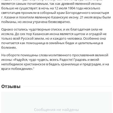
является самым почитаемым, так как древней явленной иконы
больше не существует: в ночь на 12 июля 1904 года несколько
святотатцев проникли в соборный храм Богородичного монастыря
г. Казани и похитили явленную Казанскую икону. 21 июля воры были
пойманы, но икона утрачена безвозвратно.
Однако остались чудотворные списки, и их благодатная сила не
иссякла. До сих пор Казанская икона является щитом и оградой не
только всей Русской земли, но и каждого человека. Особенно она
почитается как помощница в семейных бедах и целительница в
болезнях.
На обороте помещены слова молитвенного прославления великой
иконы: «Радуйся, чудо чудесъ, всехъ Радосте! Градовъ и весей
непобедимое христианское в бедахъ хранилище и предградие, и на
враги побеждение»."
Отзывы
Сообщения не найдены