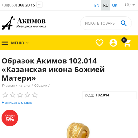
( ₴)

+38(050)
368 20 15
EN
RU
UK

0




МЕНЮ

Образок Акимов 102.014
«Казанская икона Божией
Матери»
Главная
/
Каталог
/
Образки
/
КОД:
102.014
Написать отзыв
СКИДКА
5%