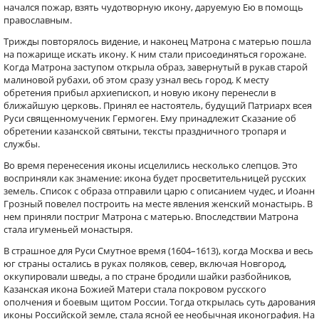
начался пожар, взять чудотворную икону, даруемую Ею в помощь
православным.
Трижды повторялось видение, и наконец Матрона с матерью пошла
на пожарище искать икону. К ним стали присоединяться горожане.
Когда Матрона заступом открыла образ, завернутый в рукав старой
малиновой рубахи, об этом сразу узнал весь город. К месту
обретения прибыл архиепископ, и новую икону перенесли в
ближайшую церковь. Принял ее настоятель, будущий Патриарх всея
Руси священномученик Гермоген. Ему принадлежит Сказание об
обретении казанской святыни, тексты праздничного тропаря и
службы.
Во время перенесения иконы исцелились несколько слепцов. Это
восприняли как знамение: икона будет просветительницей русских
земель. Список с образа отправили царю с описанием чудес, и Иоанн
Грозный повелел построить на месте явления женский монастырь. В
нем приняли постриг Матрона с матерью. Впоследствии Матрона
стала игуменьей монастыря.
В страшное для Руси Смутное время (1604–1613), когда Москва и весь
юг страны остались в руках поляков, север, включая Новгород,
оккупировали шведы, а по стране бродили шайки разбойников,
Казанская икона Божией Матери стала покровом русского
ополчения и боевым щитом России. Тогда открылась суть дарования
иконы Российской земле, стала ясной ее необычная иконография. На