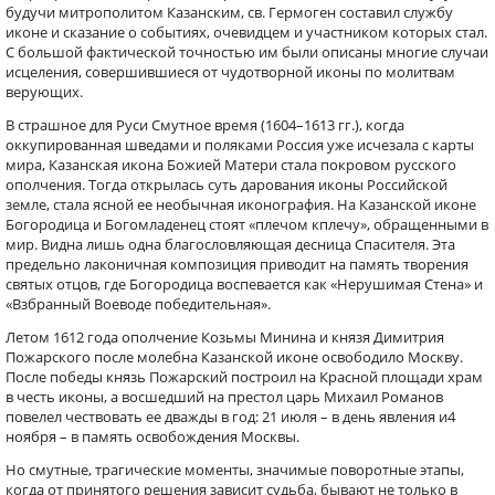
будучи митрополитом Казанским, св. Гермоген составил службу
иконе и сказание о событиях, очевидцем и участником которых стал.
С большой фактической точностью им были описаны многие случаи
исцеления, совершившиеся от чудотворной иконы по молитвам
верующих.
В страшное для Руси Смутное время (1604–1613 гг.), когда
оккупированная шведами и поляками Россия уже исчезала с карты
мира, Казанская икона Божией Матери стала покровом русского
ополчения. Тогда открылась суть дарования иконы Российской
земле, стала ясной ее необычная иконография. На Казанской иконе
Богородица и Богомладенец стоят «плечом кплечу», обращенными в
мир. Видна лишь одна благословляющая десница Спасителя. Эта
предельно лаконичная композиция приводит на память творения
святых отцов, где Богородица воспевается как «Нерушимая Стена» и
«Взбранный Воеводе победительная».
Летом 1612 года ополчение Козьмы Минина и князя Димитрия
Пожарского после молебна Казанской иконе освободило Москву.
После победы князь Пожарский построил на Красной площади храм
в честь иконы, а восшедший на престол царь Михаил Романов
повелел чествовать ее дважды в год: 21 июля – в день явления и4
ноября – в память освобождения Москвы.
Но смутные, трагические моменты, значимые поворотные этапы,
когда от принятого решения зависит судьба, бывают не только в