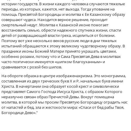
истории государств. В жизни каждого человека случаются тяжелые
периоды, из которых, кажется, нет выхода. Тогда упование на
помощь Пресвятой Богородицы и молитва к Ее Казанскому образу
совершают чудеса. Находится верное решение, проходит
смертельный недуг. Молитва к Казанской иконе помогает
восстановить семью, обрести надежного спутника жизни, спасти
детей от развращающей власти греха, исцелиться от болезни.
Поэтому вот уже несколько веков русские люди в дни тяжелых
испытаний обращаются к этому великому чудотворному образу. В
праздники иконы Божией Матери принято украшать цветами,
особенно розами, потому что и Сама Пресвятая Дева в молитвах
часто поэтически именуется «шипком благоуханным» и
сравнивается с розой без шипов.
На обороте образка в центре изображенахризма. Это монограмма,
составленная из двух греческих букв Х и Р, начальных букв имени
Христа. В начертании она образует косой крест и символически
представляет Самого Господа Иисуса Христа, с образом Которого
неразлучно связан образ Пречистой Девы. Вокруг помещена
молитва, в которой мы просим Пресвятую Богородицу оградить нас
от напастей и бед, зла и жестокости мира: «Спаси от бед рабы Твоя,
Богородице Дево»."