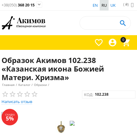
( ₴)

+38(050)
368 20 15
EN
RU
UK

0



Образок Акимов 102.238
«Казанская икона Божией
Матери. Хризма»
Главная
/
Каталог
/
Образки
/
КОД:
102.238
Написать отзыв
СКИДКА
5%