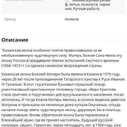
Миниатюрный релье
ф, литье, позолота, черне
ние. Ручная работа.
Бренд:
Акимов
Описание
"Казанская икона особенно чтится православными за ее
необыкновенную чудотворную силу. Матерь Божия Сама явила эту
икону России в преддверии тяжких испытаний Смутного времени
(1604–1613 гг.) и сделала символом возрождения страны.
Казанская икона Божией Матери была явлена в Казани в 1579 году,
через 26 лет после присоединения Татарского ханства к Руси Иваном
IV Грозным. В этот год в Казани бушевал страшный пожар,
уничтоживший христианскую половину города. «Вера Христова
стала притчею и поруганием» для мусульманского населения, писал
летописец. И тогда Божия Матерь явилась в сонном видении девочке
Матроне и приказала на пепелище дома купцов Онучиных, откуда
начался пожар, взять чудотворную икону, даруемую Ею в помощь
православным. Вновь обретенная икона была перенесена в
ближайший храм, где ее принял настоятель, будущий русский
патриарх, свщмч. Гермоген. Через пятнадцать лет, в 1594 году, уже