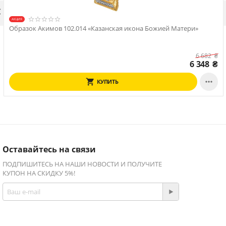

АКЦИЯ
Образок Акимов 102.014 «Казанская икона Божией Матери»
6 682
₴
6 348
₴

КУПИТЬ
Оставайтесь на связи
ПОДПИШИТЕСЬ НА НАШИ НОВОСТИ И ПОЛУЧИТЕ
КУПОН НА СКИДКУ 5%!
Присоединяйтесь!