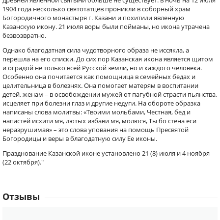
древней явленной святыни больше не существует: в ночь на 12 июля
1904 года несколько святотатцев проникли в соборный храм
Богородичного монастыря г. Казани и похитили явленную
Казанскую икону. 21 июля воры были пойманы, но икона утрачена
безвозвратно.
Однако благодатная сила чудотворного образа не иссякла, а
перешла на его списки. До сих пор Казанская икона является щитом
и оградой не только всей Русской земли, но и каждого человека.
Особенно она почитается как помощница в семейных бедах и
целительница в болезнях. Она помогает матерям в воспитании
детей, женам – в освобождении мужей от пагубной страсти пьянства,
исцеляет при болезни глаз и другие недуги. На обороте образка
написаны слова молитвы: «Твоими мольбами, Честная, бед и
напастей исхити мя, лютых избави мя, молюся, Ты бо стена еси
неразрушимая» – это слова упования на помощь Пресвятой
Богородицы и веры в благодатную силу Ее иконы.
Празднование Казанской иконе установлено 21 (8) июля и 4 ноября
(22 октября)."
Отзывы