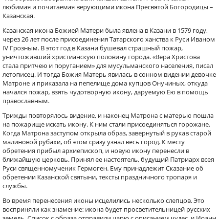
любимая и почитаемая верующими икона Пресвятой Богородицы –
Казанская.
Казанская икона Божией Матери была явлена в Казани в 1579 году,
через 26 лет после присоединения Татарского ханства к Руси Иваном
IV Грозным. В этот год в Казани бушевал страшный пожар,
уничтоживший христианскую половину города. «Вера Христова
стала притчею и поруганием» для мусульманского населения, писал
летописец. И тогда Божия Матерь явилась в сонном видении девочке
Матроне и приказала на пепелище дома купцов Онучиных, откуда
начался пожар, взять чудотворную икону, даруемую Ею в помощь
православным.
Трижды повторялось видение, и наконец Матрона с матерью пошла
на пожарище искать икону. К ним стали присоединяться горожане.
Когда Матрона заступом открыла образ, завернутый в рукав старой
малиновой рубахи, об этом сразу узнал весь город. К месту
обретения прибыл архиепископ, и новую икону перенесли в
ближайшую церковь. Принял ее настоятель, будущий Патриарх всея
Руси священномученик Гермоген. Ему принадлежит Сказание об
обретении Казанской святыни, тексты праздничного тропаря и
службы.
Во время перенесения иконы исцелились несколько слепцов. Это
восприняли как знамение: икона будет просветительницей русских
земель. Список с образа отправили царю с описанием чудес, и Иоанн