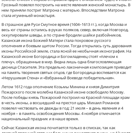
Грозный повелел построить на месте явления женский монастырь. В
нем приняли постриг Матрона с матерью. Впоследствии Матрона
стала игуменьей монастыря.
В страшное для Руси Смутное время (1604–1613 гг.), когда Москва и
весь юг страны остались в руках поляков, север, включая Новгород,
оккупировали шведы, а по стране бродили шайки разбойников,
Казанская икона Божией Матери стала покровом русского
ополчения и боевым щитом России. Тогда открылась суть дарования
иконы Российской земле, стала ясной ее необычная иконография. На
Казанской иконе Богородица и Богомладенец стоят «плечом к
плечу», обращенные в мир. Видна лишь одна благословляющая
десница Спасителя. Эта предельно лаконичная композиция приводит
на память творения святых отцов, где Богородица воспевается как
«Нерушимая Стена» и «Взбранный Воеводе победительная».
Летом 1612 года ополчение Козьмы Минина и князя Димитрия
Пожарского после молебна Казанской иконе освободило Москву.
После победы князь Пожарский построил на Красной площади храм
в честь иконы, а восшедший на престол царь Михаил Романов
повелел чествовать ее дважды в год: 21 июля – в день явления и 4
ноября – в память освобождения Москвы. 4 ноября отмечается
национальный праздник и в наше время.
Сейчас Казанская икона почитается только в списках, так как