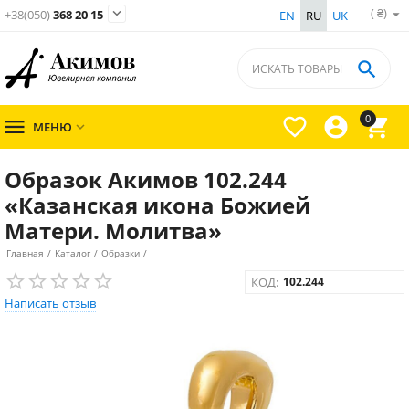
( ₴)

+38(050)
368 20 15
EN
RU
UK

0




МЕНЮ

Образок Акимов 102.244
«Казанская икона Божией
Матери. Молитва»
Главная
/
Каталог
/
Образки
/
КОД:
102.244
Написать отзыв