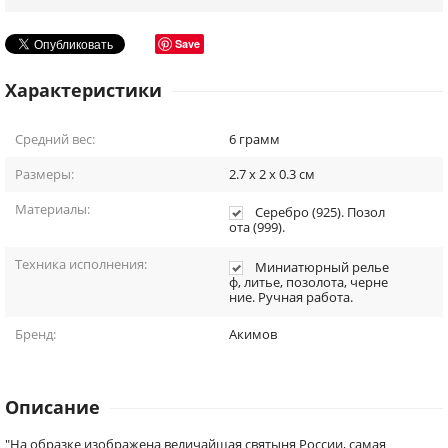
Save
Характеристики
Средний вес:
6
грамм
Размеры:
2.7 x 2 x 0.3
см
Материалы:
Серебро (925). Позол
ота (999).
Техника исполнения:
Миниатюрный релье
ф, литье, позолота, черне
ние. Ручная работа.
Бренд:
Акимов
Описание
"На образке изображена величайшая святыня России, самая