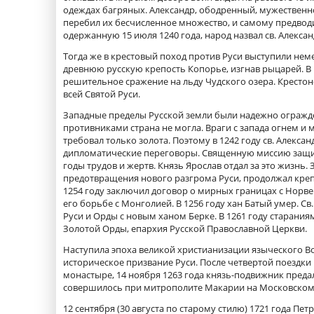
одеждах багряных. Александр, ободренный, мужественно 
перебил их бесчисленное множество, и самому предводи
одержанную 15 июля 1240 года, народ назвал св. Алекса
Тогда же в крестовый поход против Руси выступили нем
древнюю русскую крепость Копорье, изгнав рыцарей. В 1
решительное сражение на льду Чудского озера. Кресто
всей Святой Руси.
Западные пределы Русской земли были надежно огражден
противниками страна не могла. Враги с запада огнем и 
требовал только золота. Поэтому в 1242 году св. Алекс
дипломатические переговоры. Священную миссию защитн
годы трудов и жертв. Князь Ярослав отдал за это жизнь
предотвращения нового разгрома Руси, продолжал крепит
1254 году заключил договор о мирных границах с Норвег
его борьбе с Монголией. В 1256 году хан Батый умер. С
Руси и Орды с новым ханом Берке. В 1261 году старания
Золотой Орды, епархия Русской Православной Церкви.
Наступила эпоха великой христианизации языческого Во
историческое призвание Руси. После четвертой поездки 
монастыре, 14 ноября 1263 года князь-подвижник преда
совершилось при митрополите Макарии на Московском 
12 сентября (30 августа по старому стилю) 1721 года П