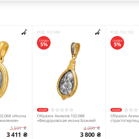
КОД:
102.088
КОД:
102.102
СКИДКА
СКИДКА
5%
5%
АКЦИЯ
АКЦИЯ
02.068 «Икона
Образок Акимов 102.088
Образок Акимо
Умиление»
«Феодоровская икона Божией
страстотерпец
кая»
Матери. Великомученица
Ангел Храните
3 591
₴
4 000
₴
Параскева»
3 411
₴
3 800
₴