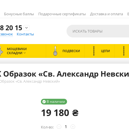
Бонусные баллы
Подарочные сертификаты
Доставка и оплата
8 20 15

 звонок
Контакты
МОЩЕВИКИ
ПОДВЕСКИ
ЦЕПИ
СКЛАДНИ

K Образок «Св. Александр Невск
Образок «Св. Александр Невский»
В наличии

19 180
₴
Кол-во:
−
+