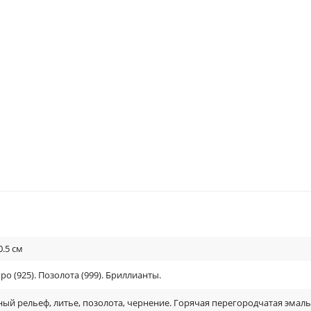
0.5
см
ро (925). Позолота (999). Бриллианты.
й рельеф, литье, позолота, чернение. Горячая перегородчатая эмаль