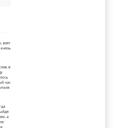
, взят
 князь
лав, в
ду
алось
ый час
ителя
гда
Выйдя
ях, а
ие:
 в