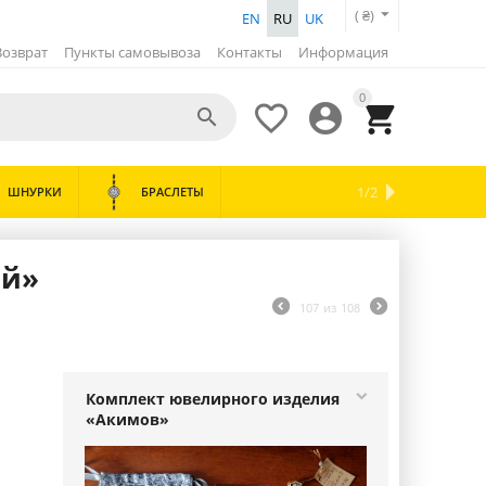
( ₴)
EN
RU
UK
Возврат
Пункты самовывоза
Контакты
Информация
0




ХИТЫ
ОХРАННЫЕ
1/2
ШНУРКИ
БРАСЛЕТЫ
НОВИНКИ
СКИДКИ
ЛОЖКИ
ЧАСЫ
ПРОДАЖ
КОЛЬЦА

ий»
107
из
108
Комплект ювелирного изделия
«Акимов»