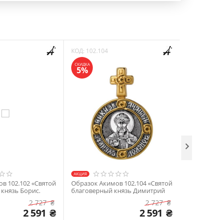
КОД:
102.104
КОД:
102.1
СКИДКА
СКИДКА
5%
5%

АКЦИЯ
АКЦИЯ
в 102.102 «Святой
Образок Акимов 102.104 «Святой
Образок А
 князь Борис.
благоверный князь Димитрий
благоверн
ль»
Донской. Ангел Хранитель»
Брянский.
2 727
₴
2 727
₴
2 591
₴
2 591
₴