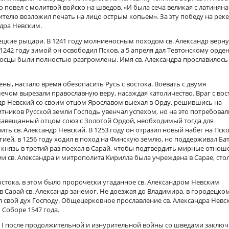
повел с молитвой войско на шведов. «И была сеча великая с латиняна
телю возложил печать на лицо острым копьем». За эту победу на реке
ндра Невским.
ецкие рыцари. В 1241 году молниеносным походом св. Александр верн
242 году зимой он освободил Псков, а 5 апреля дал Тевтонскому орде
носцы были полностью разгромлены. Имя св. Александра прославилось
ы, настало время обезопасить Русь с востока. Воевать с двумя
мечом вырезали православную веру, насаждая католичество. Враг с вос
андр Невский со своим отцом Ярославом выехал в Орду, решившись на
иков Русской земли Господь увенчал успехом, но на это потребовал
. Завещанный отцом союз с Золотой Ордой, необходимый тогда для
ь св. Александр Невский. В 1253 году он отразил новый набег на Пско
ией, в 1256 году ходил в поход на Финскую землю, но поддерживал Ба
в. князь в третий раз поехал в Сарай, чтобы подтвердить мирные отнош
ми св. Александра и митрополита Кирилла была учреждена в Сарае, сто
стока, в этом было пророчески угаданное св. Александром Невским
в Сарай св. Александр занемог. Не доезжая до Владимира, в городецко
л свой дух Господу. Общецерковное прославление св. Александра Невс
Соборе 1547 года.
етр I после продолжительной и изнурительной войны со шведами заклю