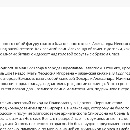
ющего собой фигуру святого благоверного князя Александра Невского
над ракой святого. Как великий воин Александр облачен в доспехи, как
во многих битвах он держит над головой хоругвь с образом Спаса
дился 30 мая 1220 года в городе Переславле-Залесском. Отец его, Ярос
ьшое Гнездо. Мать Феодосия Игоревна – рязанская княжна. В 1227 го
Новгороде Великом, взяв с собой сыновей Федора и Александра. Начин
гольские орды, с запада надвигались рыцарские полчища. В этот грозн
 князя Александра – великого воина-молитвенника, подвижника и стро
ъявил крестовый поход на Православную Церковь. Первыми стали
од командованием ярла Биргера. Св. Александр, которому не было то
родской и получил благословение архиепископа Спиридона на брань. 
словами: «Не в силе Бог, а в правде. Иные – с оружием, иные – на кон
ружиной князь поспешил на врагов. Но было чудное предзнаменован
юля ладью, плывущую по морю, а на ней св. мучеников Бориса и Глеба