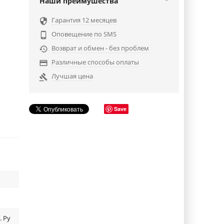
Наши преимушества
Гарантия 12 месяцев

Оповещение по SMS

Возврат и обмен - без проблем

Различные способы оплаты

Лучшая цена

Save
. Ру