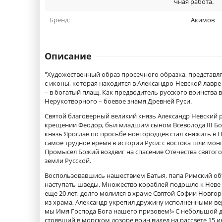
чная работа.
Бренд:
Акимов
Описание
"Художественный образ просечного образка, представля
с иконы, которая находится в Александро-Невской лавре 
– в богатый плащ. Как предводитель русского воинства 
Нерукотворного – боевое знамя Древней Руси.
Святой благоверный великий князь Александр Невский ро
крещении Феодор, был младшим сыном Всеволода III Бол
князь Ярослав по просьбе новгородцев стал княжить в 
самое трудное время в истории Руси: с востока шли мон
Промысел Божий воздвиг на спасение Отечества святого
земли Русской.
Воспользовавшись нашествием Батыя, папа Римский об
наступать шведы. Множество кораблей подошло к Неве п
еще 20 лет, долго молился в храме Святой Софии Новго
из храма, Александр укрепил дружину исполненными веры 
мы Имя Господа Бога нашего призовем!» С небольшой д
стоявший в морском дозоре воин видел на рассвете 15 и