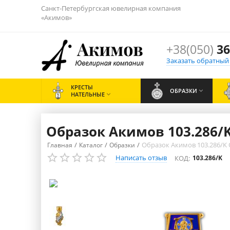
Санкт-Петербургская ювелирная компания
«Акимов»
+38(050)
36
Заказать обратный
КРЕСТЫ
ОБРАЗКИ

НАТЕЛЬНЫЕ

Образок Акимов 103.286/
/
/
/
Образок Акимов 103.286/K 
Главная
Каталог
Образки
Написать отзыв
КОД:
103.286/K