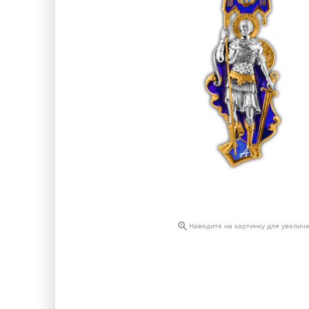

Наведите на картинку для увелич