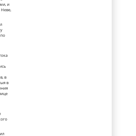
ми, и
 Неве,
ул
ну
 по
тока
ись
в, в
тыя в
ения
лице
м
кого
чил