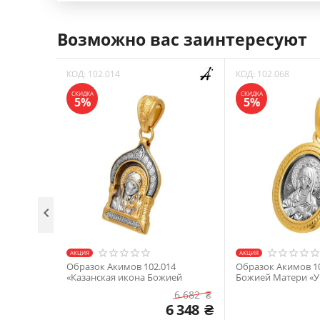
Возможно вас заинтересуют
КОД:
102.014
КОД:
102.068
СКИДКА
СКИДКА
5%
5%

АКЦИЯ
АКЦИЯ
Образок Акимов 102.014
Образок Акимов 1
«Казанская икона Божией
Божией Матери «
Матери»
Серафимо-Дивеевс
6 682
₴
6 348
₴