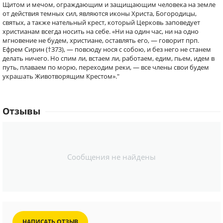
Щитом и мечом, ограждающим и защищающим человека на земле
от действия темных сил, являются иконы Христа, Богородицы,
святых, а также нательный крест, который Церковь заповедует
христианам всегда носить на себе. «Ни на один час, ни на одно
мгновение не будем, христиане, оставлять его, — говорит прп.
Ефрем Сирин (†373), — повсюду нося с собою, и без него не станем
делать ничего. Но спим ли, встаем ли, работаем, едим, пьем, идем в
путь, плаваем по морю, переходим реки, — все члены свои будем
украшать Животворящим Крестом»."
Отзывы
Сообщения не найдены
НАПИСАТЬ ОТЗЫВ