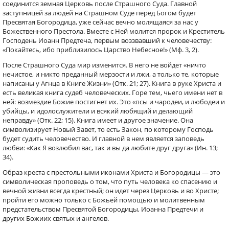
соединится земная Церковь после Страшного Суда. Главной
заступницей за людей на Страшном Суде перед Богом будет
Пресвятая Богородица, уже сейчас вечно молящаяся за нас у
Божественного Престола. Вместе с Ней молится пророк и Креститель
Господень Иоанн Предтеча, первым воззвавший к человечеству:
«Покайтесь, ибо приблизилось Царство Небесное!» (Мф. 3, 2).
После Страшного Суда мир изменится. В него не войдет «ничто
нечистое, и никто преданный мерзости и лжи, а только те, которые
написаны у Агнца в Книге Жизни» (Отк. 21; 27). Книга в руке Христа и
есть великая книга судеб человеческих. Горе тем, чьего имени нет в
ней: возмездие Божие постигнет их. Это «псы и чародеи, и любодеи и
убийцы, и идолослужители и всякий любящий и делающий
неправду» (Отк. 22; 15). Книга имеет и другое значение. Она
символизирует Новый Завет, то есть Закон, по которому Господь
будет судить человечество. И главной в нем является заповедь
любви: «Как Я возлюбил вас, так и вы да любите друг друга» (Ин. 13;
34).
Образ креста с престольными иконами Христа и Богородицы — это
символическая проповедь о том, что путь человека ко спасению и
вечной жизни всегда крестный; он идет через Церковь и во Христе;
пройти его можно только с Божьей помощью и молитвенным
предстательством Пресвятой Богородицы, Иоанна Предтечи и
других Божиих святых и ангелов.