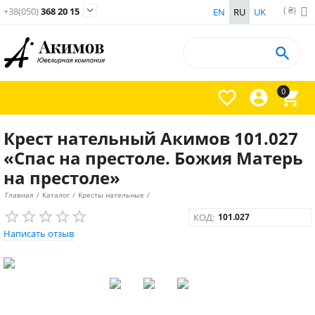
( ₴)

+38(050)
368 20 15
EN
RU
UK

0



Крест нательный Акимов 101.027
«Спас на престоле. Божия Матерь
на престоле»
Главная
/
Каталог
/
Кресты нательные
/
КОД:
101.027
Написать отзыв