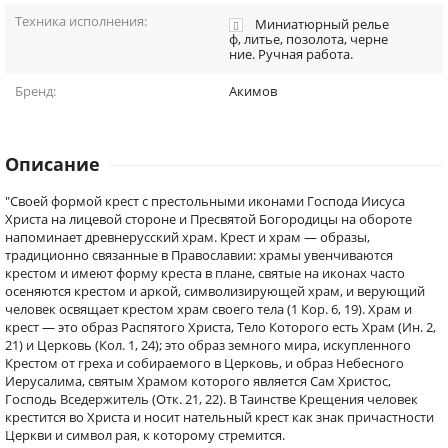
Техника исполнения:
Миниатюрный релье
ф, литье, позолота, черне
ние. Ручная работа.
Бренд:
Акимов
Описание
"Своей формой крест с престольными иконами Господа Иисуса
Христа на лицевой стороне и Пресвятой Богородицы на обороте
напоминает древнерусский храм. Крест и храм — образы,
традиционно связанные в Православии: храмы увенчиваются
крестом и имеют форму креста в плане, святые на иконах часто
осеняются крестом и аркой, символизирующей храм, и верующий
человек освящает крестом храм своего тела (1 Кор. 6, 19). Храм и
крест — это образ Распятого Христа, Тело Которого есть Храм (Ин. 2,
21) и Церковь (Кол. 1, 24); это образ земного мира, искупленного
Крестом от греха и собираемого в Церковь, и образ Небесного
Иерусалима, святым Храмом которого является Сам Христос,
Господь Вседержитель (Отк. 21, 22). В Таинстве Крещения человек
крестится во Христа и носит нательный крест как знак причастности
Церкви и символ рая, к которому стремится.