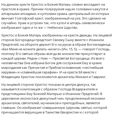
На данном кресте Христос и Божия Матерь словно восседают на
престоле в храме. Причем полукружия над их головами кажутся и
алтарными апсидами, и куполами храма, центральный из которых
венчает Голгофский крест, изображенный на ухе. Это сделано не
случайно. Храм и устроен так, что купол и алтарь символически
изображают одно и то же — Небесное Царство.
Христос и Божия Матерь изображены на кресте дважды. На лицевой
стороне Богородица предстоит Своему Сыну вместе с Иоанном
Предтечей, на обороте держит Его на руках в образе Бого­младенца.
«Без Меня не можете делать ничего» (Ин. 15, 5), — говорит Господь,
поэтому Его святые образы всегда во множестве присутствуют в
каждой церкви. Рядом с Ним — Пресвятая Богородица. Из всего
человечества Она избрана Богом для сослужения Ему в храме
мироздания как Пречистая и Преблагословенная, «честнейшая
херувим» и «славнейшая серафим». И на кресте Ей вместе с
Младенцем Христом поклоняются архангелы Михаил и Гавриил.
На лицевой стороне Христос показан в центре деисуса, так
называется композиция с образом Господа Вседержителя и
предстоящими Ему Божией Матерью и Иоанном Предтечей. В
церковном иконостасе деисусный чин, продолженный иконами
архангелов, святителей, мучеников и преподобных, является
главным. Он изображает совершенную Церковь святых, которой
причащаются верующие в Таинстве Евхаристии и с которой