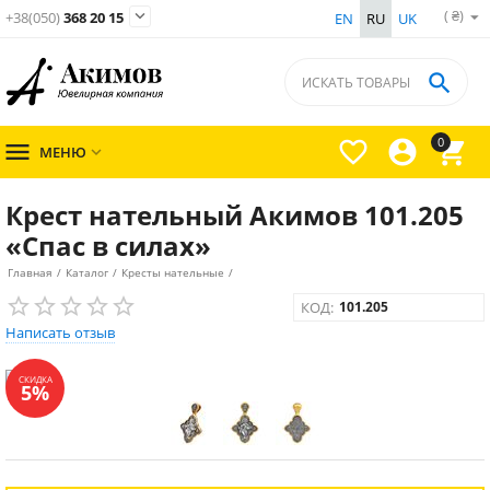
( ₴)

+38(050)
368 20 15
EN
RU
UK

0




МЕНЮ

Крест нательный Акимов 101.205
«Спас в силах»
Главная
/
Каталог
/
Кресты нательные
/
КОД:
101.205
Написать отзыв
СКИДКА
5%