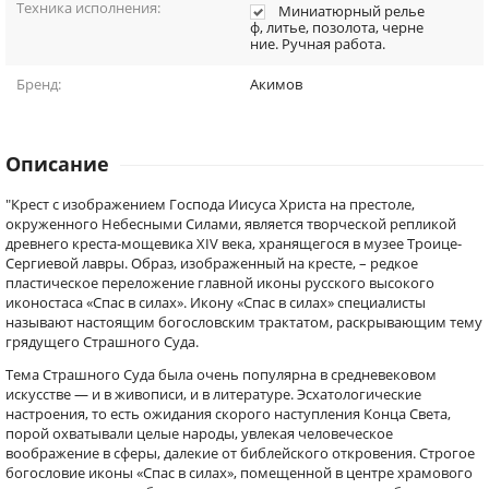
Техника исполнения:
Миниатюрный релье
ф, литье, позолота, черне
ние. Ручная работа.
Бренд:
Акимов
Описание
"Крест с изображением Господа Иисуса Христа на престоле,
окруженного Небесными Силами, является творческой репликой
древнего креста-мощевика XIV века, хранящегося в музее Троице-
Сергиевой лавры. Образ, изображенный на кресте, – редкое
пластическое переложение главной иконы русского высокого
иконостаса «Спас в силах». Икону «Спас в силах» специалисты
называют настоящим богословским трактатом, раскрывающим тему
грядущего Страшного Суда.
Тема Страшного Суда была очень популярна в средневековом
искусстве — и в живописи, и в литературе. Эсхатологические
настроения, то есть ожидания скорого наступления Конца Света,
порой охватывали целые народы, увлекая человеческое
воображение в сферы, далекие от библейского откровения. Строгое
богословие иконы «Спас в силах», помещенной в центре храмового