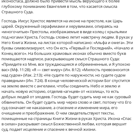
иконостаса, должно было привести мысль верующего к более
глубокому пониманию Евангелия в том, что касается смысла
Страшного Суда.
Господь Иисус Христос является на иконе на престоле, как Царь
царей. Окруженный cерафимами и херувимами, опираясь на
«многочитые» Престолы, изображаемые в виде колец с крыльями
под ногами Христа, Господь словно летит навстречу людям. В руках у
Него Книга Жизни, на листах которой написано: «Альфа и омега». Эти
буквы символизируют, что Он есть «Первый и Последний», «Начало и
Конец всего». На больших храмовых иконах обычно вместо букв
помещаются надписи, раскрывающие смысл Страшного Суда:
«Приидите ко Мне, все труждающиеся и обремененные, и Я упокою
вас» (Мф. 11:28); «Я — свет миру» (Ин. 8:12); «Милость превозносится
над судом» (Иак. 2:13); «Не судите по наружности, но судите судом
праведным» (Ин. 7:24). В конце человеческой истории Бог спустится
на землю вместе с ангелами, чтобы соединить Небо и землю и
начать новую историю, отделив «агнцев» от «козлищ», то есть
добрых людей от злодеев. Господь будет судить мир не как суровый
обвинитель. Он будет судить мир через слово и свет, потому что Его
суд означает не наказание, а спасение и изменение мира, его
очищение и преображение. О чем свидетельствуют тексты,
помещенные на страницы Книги Жизни в руках Христа. Икона «Спас
в силах» раскрывает смысл Божественной любви, которая вершит
суд, подает исцеление и спасение к вечной жизни.