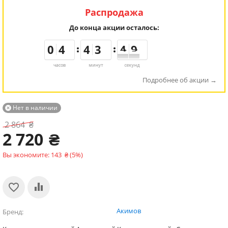
Распродажа
До конца акции осталось:
9
9
0
0
3
3
4
4
3
3
4
4
2
2
3
3
5
4
9
9
8
4
часов
минут
секунд
Подробнее об акции
Нет в наличии

2 864
₴
2 720
₴
Вы экономите:
143
₴
(
5
%)
Акимов
Бренд