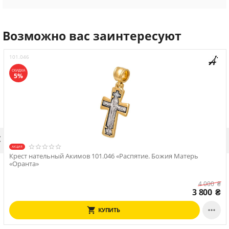
Возможно вас заинтересуют
101.046
СКИДКА
5%

АКЦИЯ
Крест нательный Акимов 101.046 «Распятие. Божия Матерь
«Оранта»
4 000
₴
3 800
₴

КУПИТЬ