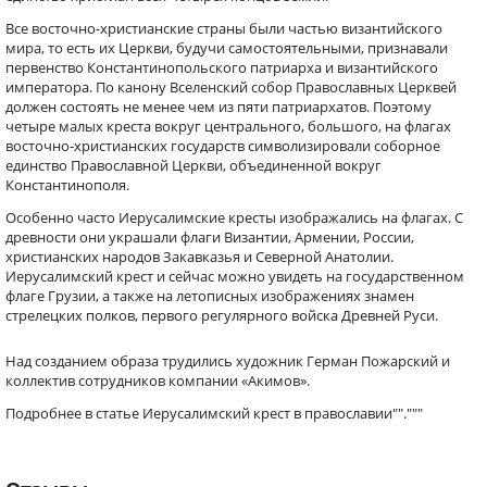
Все восточно-христианские страны были частью византийского
мира, то есть их Церкви, будучи самостоятельными, признавали
первенство Константинопольского патриарха и византийского
императора. По канону Вселенский собор Православных Церквей
должен состоять не менее чем из пяти патриархатов. Поэтому
четыре малых креста вокруг центрального, большого, на флагах
восточно-христианских государств символизировали соборное
единство Православной Церкви, объединенной вокруг
Константинополя.
Особенно часто Иерусалимские кресты изображались на флагах. С
древности они украшали флаги Византии, Армении, России,
христианских народов Закавказья и Северной Анатолии.
Иерусалимский крест и сейчас можно увидеть на государственном
флаге Грузии, а также на летописных изображениях знамен
стрелецких полков, первого регулярного войска Древней Руси.
Над созданием образа трудились художник Герман Пожарский и
коллектив сотрудников компании «Акимов».
Подробнее в статье Иерусалимский крест в православии""."""