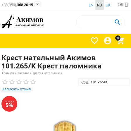
( ₴)

+38(050)
368 20 15
EN
RU
UK

0



Крест нательный Акимов
101.265/K Крест паломника
Главная
/
Каталог
/
Кресты нательные
/
КОД:
101.265/K
Написать отзыв
СКИДКА
5%