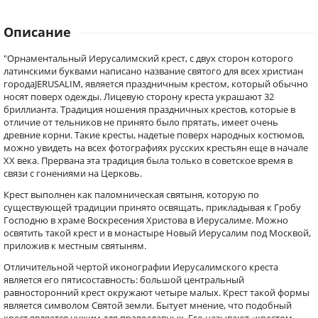
Описание
"Орнаментальный Иерусалимский крест, с двух сторон которого
латинскими буквами написано название святого для всех христиан
городаJERUSALIM, является праздничным крестом, который обычно
носят поверх одежды. Лицевую сторону креста украшают 32
бриллианта. Традиция ношения праздничных крестов, которые в
отличие от тельников не принято было прятать, имеет очень
древние корни. Такие кресты, надетые поверх народных костюмов,
можно увидеть на всех фотографиях русских крестьян еще в начале
XX века. Прервана эта традиция была только в советское время в
связи с гонениями на Церковь.
Крест выполнен как паломническая святыня, которую по
существующей традиции принято освящать, прикладывая к Гробу
Господню в храме Воскресения Христова в Иерусалиме. Можно
освятить такой крест и в монастыре Новый Иерусалим под Москвой,
приложив к местным святыням.
Отличительной чертой иконографии Иерусалимского креста
является его пятисоставность: большой центральный
равносторонний крест окружают четыре малых. Крест такой формы
является символом Святой земли. Бытует мнение, что подобный