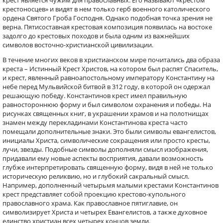
крест является чужим для православных. Его называют «крестом
крестоносцев» и видят в нем только герб военного католического
ордена Святого Гроба Господня. Однако подобная точка зрения не
верна. Пятисоставная крестовая композиция появилась на востоке
задолго до крестовых походов и была одним из важнейших
символов восточно-христианской цивилизации.
В течение многих веков в христианском мире почитались два образа
креста – Истинный Крест Христов, на котором был распят Спаситель,
и крест, явленный равноапостольному императору Константину на
небе перед Мульвийской битвой в 312 году, в которой он одержал
решающую победу. Константинов крест имел правильную
равностороннюю форму и был символом охранения и победы. На
рисунках священных книг, в украшении храмов и на полотнищах
знамен между перекладинами Константинова креста часто
помещали дополнительные знаки. Это были символы евангелистов,
инициалы Христа, символические сокращения или просто кресты,
лучи, звезды. Подобные символы дополняли смысл изображения,
придавали ему новые аспекты восприятия, давали возможность
глубже интерпретировать священную форму, видя в ней не только
историческую реликвию, но и глубокий сакральный смысл.
Например, дополненный четырьмя малыми крестами Константинов
крест представляет собой проекцию крестово-купольного
православного храма. Как православное пятиглавие, он
символизирует Христа и четырех Евангелистов, а также духовное
единство христиан всех четырех концов земли.