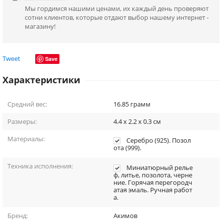
Мы гордимся нашими ценами, их каждый день проверяют
сотни клиентов, которые отдают выбор нашему интернет -
магазину!
Tweet
Save
Характеристики
Средний вес:
16.85
грамм
Размеры:
4.4 х 2.2 х 0.3
см
Материалы:
Серебро (925). Позол
ота (999).
Техника исполнения:
Миниатюрный релье
ф, литье, позолота, черне
ние. Горячая перегородч
атая эмаль. Ручная работ
а.
Бренд:
Акимов