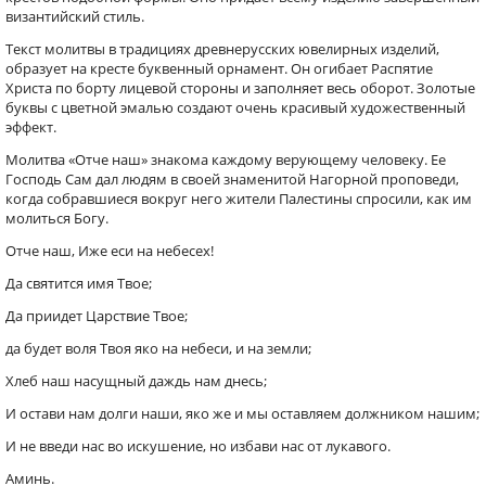
византийский стиль.
Текст молитвы в традициях древнерусских ювелирных изделий,
образует на кресте буквенный орнамент. Он огибает Распятие
Христа по борту лицевой стороны и заполняет весь оборот. Золотые
буквы с цветной эмалью создают очень красивый художественный
эффект.
Молитва «Отче наш» знакома каждому верующему человеку. Ее
Господь Сам дал людям в своей знаменитой Нагорной проповеди,
когда собравшиеся вокруг него жители Палестины спросили, как им
молиться Богу.
Отче наш, Иже еси на небесех!
Да святится имя Твое;
Да приидет Царствие Твое;
да будет воля Твоя яко на небеси, и на земли;
Хлеб наш насущный даждь нам днесь;
И остави нам долги наши, яко же и мы оставляем должником нашим;
И не введи нас во искушение, но избави нас от лукавого.
Аминь.