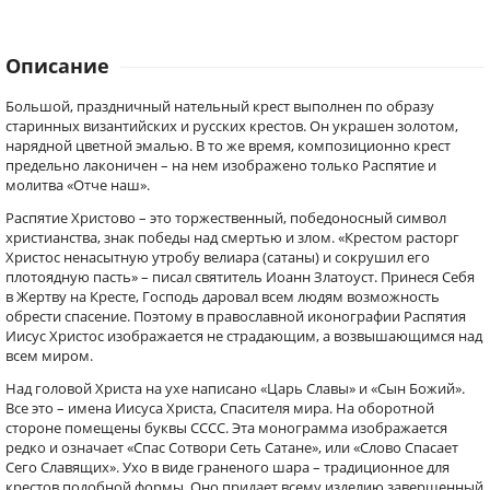
Описание
Большой, праздничный нательный крест выполнен по образу
старинных византийских и русских крестов. Он украшен золотом,
нарядной цветной эмалью. В то же время, композиционно крест
предельно лаконичен – на нем изображено только Распятие и
молитва «Отче наш».
Распятие Христово – это торжественный, победоносный символ
христианства, знак победы над смертью и злом. «Крестом расторг
Христос ненасытную утробу велиара (сатаны) и сокрушил его
плотоядную пасть» – писал святитель Иоанн Златоуст. Принеся Себя
в Жертву на Кресте, Господь даровал всем людям возможность
обрести спасение. Поэтому в православной иконографии Распятия
Иисус Христос изображается не страдающим, а возвышающимся над
всем миром.
Над головой Христа на ухе написано «Царь Славы» и «Сын Божий».
Все это – имена Иисуса Христа, Спасителя мира. На оборотной
стороне помещены буквы СССС. Эта монограмма изображается
редко и означает «Спас Сотвори Сеть Сатане», или «Слово Спасает
Сего Славящих». Ухо в виде граненого шара – традиционное для
крестов подобной формы. Оно придает всему изделию завершенный