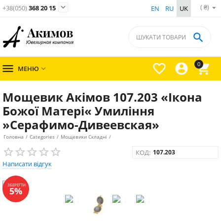
( ₴)

+38(050)
368 20 15
EN
RU
UK

0




МЕНЮ

Мощевик Акімов 107.203 «Ікона
Божої Матері« Умиління
»Серафимо-Дивеевская»
Головна
/
Categories
/
Мощевики Складні
/
КОД:
107.203
Написати відгук
ЗБЕРЕГТИ
5%