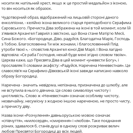
носити як натільний хрест, якщо ж це простий медальйон з іконою,
то він носиться як образок.
Чудотворний образ, відображений на лицьовій стороні даного
енколпіони, - келійно ікона великого старця преподобного Серафима
Саровського. Пречиста Діва зображена на іконі в той момент, коли Їй
з'явився Архангел Гавриїл з звісткою, що Вона стане Матір'ю Месії,
Сина Божого. «Богородице, Діво, радуйся, Благодатна Маріє, Господь
з Тобою. Благословенна Ти між жонами, і благословенний Плід
утроби твоєї », - сповістив Архангел юної Діві Марії. І Вона лагідно
відповіла: «Се раба Господня, нехай буде мені згідно словом твоїм».
Церква каже, що Пресвята Діва в цей момент «уневести Богу», і
прославляє Її словами акафісту: «Радуйся, Наречена Неневестная». Це
славослів'я на Серафимо-Дівєєвській іконі завжди написано навколо
образу Богородиці.
Наречена - значить невідома, непізнана, призначена до шлюбу, але
не вступила в нього дівчина. Це слово символізує чистоту і
цнотливість. Слово ж «Неневестная» означає особливу чистоту,
незвичайну, несумісну з жодною іншою нареченою, не просто чисту,
а пречисту діву.
Назва ікони «Розчулення» давньоруською мовою означає
«співчуття», «милосердя», «смирення» і «любов». Таке поєднання
різних, здавалося б, станів душі в одному слові розкриває велич
любові Пресвятої Богородиці до всіх людей.