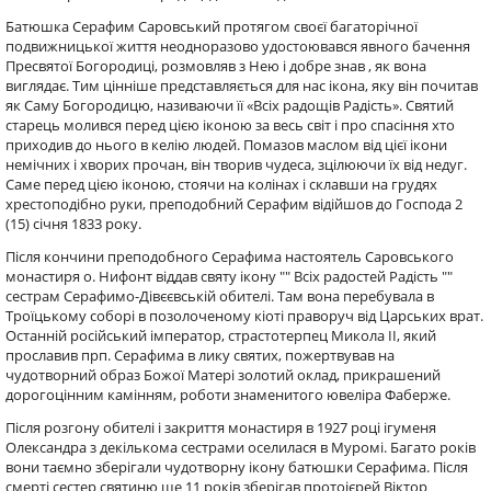
Батюшка Серафим Саровський протягом своєї багаторічної
подвижницької життя неодноразово удостоювався явного бачення
Пресвятої Богородиці, розмовляв з Нею і добре знав , як вона
виглядає. Тим цінніше представляється для нас ікона, яку він почитав
як Саму Богородицю, називаючи її «Всіх радощів Радість». Святий
старець молився перед цією іконою за весь світ і про спасіння хто
приходив до нього в келію людей. Помазов маслом від цієї ікони
немічних і хворих прочан, він творив чудеса, зцілюючи їх від недуг.
Саме перед цією іконою, стоячи на колінах і склавши на грудях
хрестоподібно руки, преподобний Серафим відійшов до Господа 2
(15) січня 1833 року.
Після кончини преподобного Серафима настоятель Саровського
монастиря о. Нифонт віддав святу ікону "" Всіх радостей Радість ""
сестрам Серафимо-Дівєєвській обителі. Там вона перебувала в
Троїцькому соборі в позолоченому кіоті праворуч від Царських врат.
Останній російський імператор, страстотерпец Микола II, який
прославив прп. Серафима в лику святих, пожертвував на
чудотворний образ Божої Матері золотий оклад, прикрашений
дорогоцінним камінням, роботи знаменитого ювеліра Фаберже.
Після розгону обителі і закриття монастиря в 1927 році ігуменя
Олександра з декількома сестрами оселилася в Муромі. Багато років
вони таємно зберігали чудотворну ікону батюшки Серафима. Після
смерті сестер святиню ще 11 років зберігав протоієрей Віктор