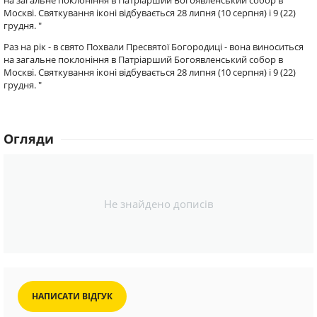
на загальне поклоніння в Патріарший Богоявленський собор в
Москві. Святкування іконі відбувається 28 липня (10 серпня) і 9 (22)
грудня. "
Раз на рік - в свято Похвали Пресвятої Богородиці - вона виноситься
на загальне поклоніння в Патріарший Богоявленський собор в
Москві. Святкування іконі відбувається 28 липня (10 серпня) і 9 (22)
грудня. "
Огляди
Не знайдено дописів
НАПИСАТИ ВІДГУК