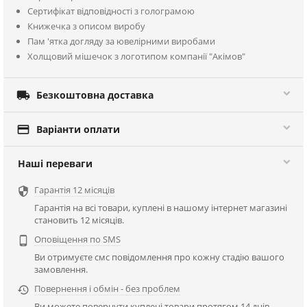
Сертифікат відповідності з голограмою
Книжечка з описом виробу
Пам 'ятка догляду за ювелірними виробами
Холщовий мішечок з логотипом компанії "Акімов"

Безкоштовна доставка

Варіанти оплати
Наші переваги
Гарантія 12 місяців

Гарантія на всі товари, куплені в нашому інтернет магазині
становить 12 місяців.
Оповіщення по SMS

Ви отримуєте смс повідомлення про кожну стадію вашого
замовлення.
Повернення і обмін - без проблем

Ви можете повернути куплені товари протягом 14 днів.