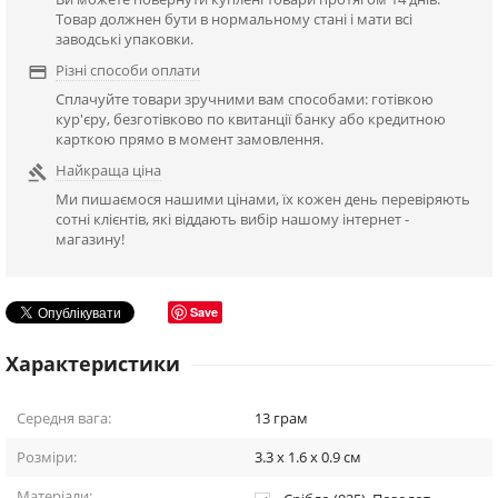
Товар должнен бути в нормальному стані і мати всі
заводські упаковки.
Різні способи оплати

Сплачуйте товари зручними вам способами: готівкою
кур'єру, безготівково по квитанції банку або кредитною
карткою прямо в момент замовлення.
Найкраща ціна

Ми пишаємося нашими цінами, їх кожен день перевіряють
сотні клієнтів, які віддають вибір нашому інтернет -
магазину!
Save
Характеристики
Середня вага:
13
грам
Розміри:
3.3 x 1.6 x 0.9
см
Матеріали: