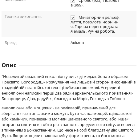
Срібло (925). Позолот
а (999).
Техніка виконання:
Мініатюрний рельєф,
лиття, позолота, чорнінн
я. Гаряча перегородчата
я емаль. Ручна робота.
Бренд:
Акімов
Опис
"Невеликий овальний енколпіон у вигляді медальйона з образом
Пресвятої Богородиці« Розчулення »на лицьовій стороні виконаний в
традиційній візантійської техніці виїмчастою емалі. Усередині
енколпіони написані перші два рядки архангельського привітання:«
Богородице, Діво, радуйся, благодатна Маріє, Господь з Тобою ».
енколпіони, або мощевик - це релікварій, призначений для
зберігання святинь, якими можуть бути частка мощей, щіпка землі
або камінчик, привезені з могили шанованого святого, або інша«
вторинна святиня »- тобто річ з нашого, предметного світу, освячена
зіткненням з Божественним, що несе на собі благодатну дію Святого
Духа. Якщо мощевик виконаний у формі хреста, то його можна