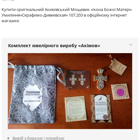
Купити оригінальний Акимівський Мощевик «Ікона Божої Матері«
Умиління»Серафимо-Дивеевская» 107.203 в офіційному інтернет
магазині.
Комплект ювелірного виробу «Акімов»
Виріб з биркою і пломбою