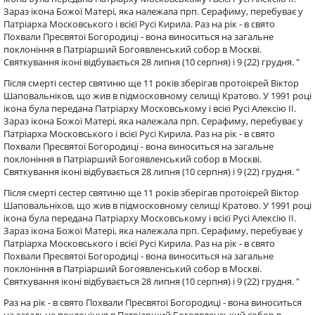
Зараз ікона Божої Матері, яка належала прп. Серафиму, перебуває у
Патріарха Московського і всієї Русі Кирила. Раз на рік - в свято
Похвали Пресвятої Богородиці - вона виноситься на загальне
поклоніння в Патріарший Богоявленський собор в Москві.
Святкування іконі відбувається 28 липня (10 серпня) і 9 (22) грудня. "
Після смерті сестер святиню ще 11 років зберігав протоієрей Віктор
Шаповальніков, що жив в підмосковному селищі Кратово. У 1991 році
ікона була передана Патріарху Московському і всієї Русі Алексію II.
Зараз ікона Божої Матері, яка належала прп. Серафиму, перебуває у
Патріарха Московського і всієї Русі Кирила. Раз на рік - в свято
Похвали Пресвятої Богородиці - вона виноситься на загальне
поклоніння в Патріарший Богоявленський собор в Москві.
Святкування іконі відбувається 28 липня (10 серпня) і 9 (22) грудня. "
Після смерті сестер святиню ще 11 років зберігав протоієрей Віктор
Шаповальніков, що жив в підмосковному селищі Кратово. У 1991 році
ікона була передана Патріарху Московському і всієї Русі Алексію II.
Зараз ікона Божої Матері, яка належала прп. Серафиму, перебуває у
Патріарха Московського і всієї Русі Кирила. Раз на рік - в свято
Похвали Пресвятої Богородиці - вона виноситься на загальне
поклоніння в Патріарший Богоявленський собор в Москві.
Святкування іконі відбувається 28 липня (10 серпня) і 9 (22) грудня. "
Раз на рік - в свято Похвали Пресвятої Богородиці - вона виноситься