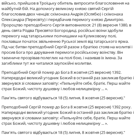
військо, прийшов в Троїцьку обитель випросити благословення на
майбутній бій. На допомогу великому князю святий Сергій
благословив двох ченців: схімонаха Андрія (Ослябю) і схімонаха
Олександра (Пересвіту) і передбачив перемогу князю Димитрію.
Пророцтво преподобного Сергія виповнилося: 21 (8) вересня 1380, в
день свята Різдва Пресвятої Богородиці, російські воїни здобули
перемогу над татарськими полчищами на Куликовому полі,
поклавши початок звільненню Руської землі від татарського ярма.
Під час битви преподобний Сергій разом з братією стояв на молитві і
просив Бога про дарування перемоги російському воїнству. Він
таємниче прозрівав полеглих на полі бою, і називав їх імена. За
загиблими тут же читалися заупокійні молитви.
Преподобний Сергій помер до Бога 8 жовтня (25 вересня) 1392.
Напередодні великий угодник Божий в останній раз закликав братію і
звернувся зі словами заповіту: «Пильнуйте себе, братіє. Перш майте
страх Божий, чистоту душевну і любов нелицемірну ... ».
Пам'ять святого відбувається 18 (5) липня, 8 жовтня (25 вересня)."
Преподобний Сергій помер до Бога 8 жовтня (25 вересня) 1392 року.
Напередодні великий угодник Божий в останній раз закликав братію і
звернувся зі словами заповіту: «Пильнуйте себе, братіє. Перш майте
страх Божий, чистоту душевну і любов нелицемірну ... ».
Пам'ять святого відбувається 18 (5) липня, 8 жовтня (25 вересня)."