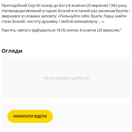
Преподобний Сергій помер до Бога 8 жовтня (25 вересня) 1392 року.
Напередодні великий угодник Божий в останній раз закликав братію і
звернувся зі словами заповіту: «Пильнуйте себе, братіє. Перш майте
страх Божий, чистоту душевну і любов нелицемірну ... ».
Пам'ять святого відбувається 18 (5) липня, 8 жовтня (25 вересня)."
Огляди
Не знайдено дописів
НАПИСАТИ ВІДГУК