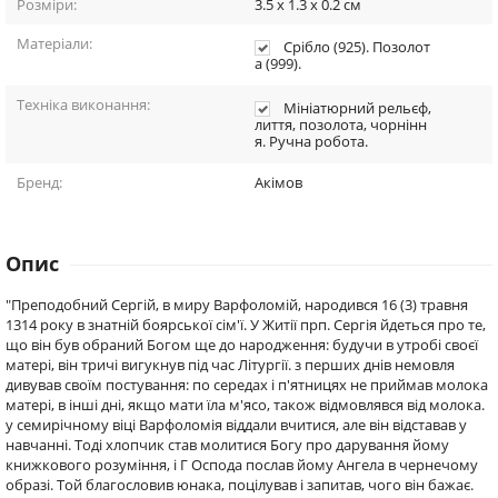
Розміри:
3.5 x 1.3 x 0.2
см
Матеріали:
Срібло (925). Позолот
а (999).
Техніка виконання:
Мініатюрний рельєф,
лиття, позолота, чорнінн
я. Ручна робота.
Бренд:
Акімов
Опис
"Преподобний Сергій, в миру Варфоломій, народився 16 (3) травня
1314 року в знатній боярської сім'ї. У Житії прп. Сергія йдеться про те,
що він був обраний Богом ще до народження: будучи в утробі своєї
матері, він тричі вигукнув під час Літургії. з перших днів немовля
дивував своїм постування: по середах і п'ятницях не приймав молока
матері, в інші дні, якщо мати їла м'ясо, також відмовлявся від молока.
у семирічному віці Варфоломія віддали вчитися, але він відставав у
навчанні. Тоді хлопчик став молитися Богу про дарування йому
книжкового розуміння, і Г Оспода послав йому Ангела в чернечому
образі. Той благословив юнака, поцілував і запитав, чого він бажає.