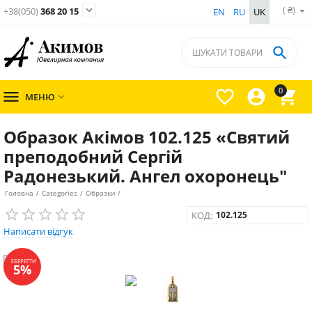
( ₴)

+38(050)
368 20 15
EN
RU
UK

0




МЕНЮ

Образок Акімов 102.125 «Святий
преподобний Сергій
Радонезький. Ангел охоронець"
Головна
/
Categories
/
Образки
/
КОД:
102.125
Написати відгук
ЗБЕРЕГТИ
5%