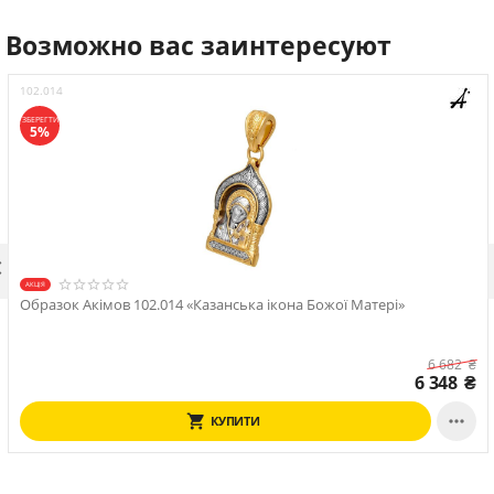
Возможно вас заинтересуют
102.014
ЗБЕРЕГТИ
5%

АКЦІЯ
Образок Акімов 102.014 «Казанська ікона Божої Матері»
6 682
₴
6 348
₴

КУПИТИ