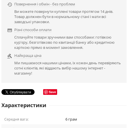
Повернення і обмін - без проблем

Ви можете повернути куплені товари протягом 14 днів.
Товар должнен бути в нормальному стані і мати всі
заводські упаковки.
Різні способи оплати

Сплачуйте товари зручними вам способами: готівкою
кур'єру, безготівково по квитанції банку або кредитною
карткою прямо в момент замовлення.
Найкраща ціна

Ми пишаємося нашими цінами, їх кожен день перевіряють
сотні клієнтів, які віддають вибір нашому інтернет -
магазину!
Save
Характеристики
Середня вага:
6
грам