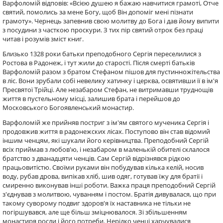
Варфоломій відповів: «Всією душею я бажаю навчитися грамоті, Отче
святий, помолись за мене Богу, щоб Він допоміг мені пізнати
грамоту». Чернець запевнив свою молитву до Бога і дав йому випити
з посудини з часткою проскури. З тих пір святий отрок без праці
читав і розумів зміст книг.
Близько 1328 роки батьки преподобного Сергія переселилися з
Ростова в Радонеж, і тут жили до старості. Після смерті батьків
Варфоломій разом з братом Стефаном пішов для пустинножітельства
в ліс. Вони зрубали собі невелику хатинку і церква, освятивши її в ім'я
Пресвятої Трійці. Але незабаром Стефан, не витримавши труднощів
життя в пустельному місці, залишив брата і перейшов до
Московського Богоявленський монастир.
Варфоломій же прийняв постриг з ім'ям святого мученика Сергія і
продовжив життя в радонежских лісах. Поступово він став відомий
іншим ченцям, які шукали його керівництва. Преподобний Сергій
всіх приймав з любов'ю, і незабаром в маленькій обителі склалося
братство з дванадцяти ченців. Сам Сергій відрізнявся рідкою
працьовитістю. Своїми руками він побудував кілька келій, носив
воду, рубав дрова, випікав хліб, шив одяг, готував їжу для братії і
смиренно виконував інші роботи. Важка праця преподобний Сергій
з'єднував з молитвою, чуванням і постом. Братія дивувалася, що при
такому суворому подвиг здоров'я їх наставника не тільки не
погіршувався, але ще більш зміцнювалося. Зі збільшенням
монастиря росли і його потреби. Нерідко ченці харчувалися