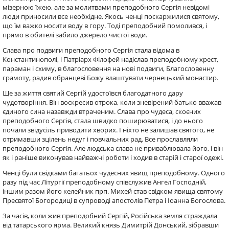
мізерною їжею, але за молитвами преподобного Сергія невідомі
люди приносили все необхідне. Якось ченці поскаржилися святому,
що їм важко носити воду в гору. Тоді преподобний помолився, і
прямо в обителі забило джерело чистої води.
Слава про подвиги преподобного Сергія стала відома в
Константинополі, і Патріарх Філофей надіслав преподобному хрест,
параман і схиму, в благословення на нові подвиги, Благословенну
грамоту, радив обранцеві Божу влаштувати чернецький монастир.
Ще за життя святий Сергій удостоївся благодатного дару
чудотворіння. Він воскресив отрока, коли зневірений батько вважав
єдиного сина назавжди втраченим. Слава про чудеса, скоєних
преподобного Сергія, стала швидко поширюватися, і до нього
почали звідусіль приводити хворих. І ніхто не залишав святого, не
отримавши зцілень недуг і повчальних рад. Все прославляли
преподобного Сергія. Але людська слава не приваблювала його, і він
як і раніше виконував найважчі роботи і ходив в старій і старої одежі.
Ченці були свідками багатьох чудесних явищ преподобному. Одного
разу під час Літургії преподобному співслужив Ангел Господній,
іншим разом його келейник прп. Михей став свідком явища святому
Пресвятої Богородиці в супроводі апостолів Петра і Іоанна Богослова.
За часів, коли жив преподобний Сергій, Російська земля страждала
від татарського ярма. Великий князь Димитрій Донський, зібравши