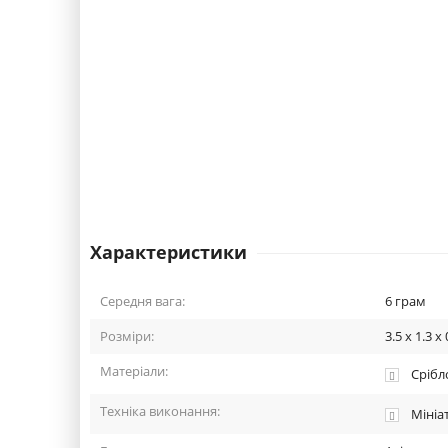
Характеристики
Середня вага:
6
грам
Розміри:
3.5 x 1.3 x 
Матеріали:
Срібло
Техніка виконання:
Мініа