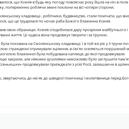
явилося, що Ксенія в будь-яку погоду повсякчас року йшла на ніч в поле 
ку, поперемінно роблячи земні поклони на всі чотири сторони.
ленському кладовищі , робітники, будівництво, стали помічати, що вно
илося, що це трудилася по ночах раба Божого блаженна Ксенія.
авив свою обраницю. Ксенія сподобилася дару прозріння майбутнього і
ванні життя. Ці чудеса вона продовжує творити і за труною.
була похована на Смоленському кладовищі. І в той же рік у її труни по
гилою стражденні отримували зцілення, в сім'ях оселяється порушений 
ад могилою блаженної була побудована каплиця, до якої продовжували
аплицю закрили, але ніякими зусиллями неможливо було заглушити пам'я
и Ксеньюшке» продовжували приїжджати з усієї Росії, залишаючи в щілин
іту, звертаючись до неї як до швидкої помічниці і молитвенице перед Бог