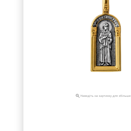

Наведіть на картинку для збільш