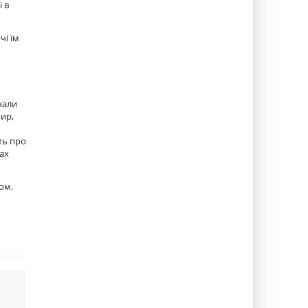
і в
чі їм
чали
мир,
ть про
ах
ом.