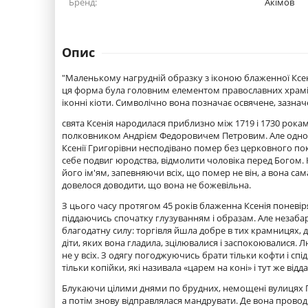
Бренд:
Акімов
Опис
"Маленькому нагрудній образку з іконою блаженної Ксен
ця форма була головним елементом православних храмів. 
іконні кіоти. Символічно вона позначає освячене, зазнач
свята Ксенія народилася приблизно між 1719 і 1730 рокам
полковником Андрієм Федоровичем Петровим. Але одного
Ксенії Григорівни несподівано помер без церковного по
себе подвиг юродства, відмолити чоловіка перед Богом. 
його ім'ям, запевняючи всіх, що помер не він, а вона сам
довелося доводити, що вона не божевільна.
З цього часу протягом 45 років блаженна Ксенія поневір
піддаючись спочатку глузуванням і образам. Але незаб
благодатну силу: торгівля йшла добре в тих крамницях, де
діти, яких вона гладила, зцілювалися і заспокоювалися. Л
не у всіх. З одягу погоджуючись брати тільки кофти і сп
тільки копійки, які називала «царем на коні» і тут же відд
Блукаючи цілими днями по брудних, немощені вулицях Пет
а потім знову відправлялася мандрувати. Де вона прово