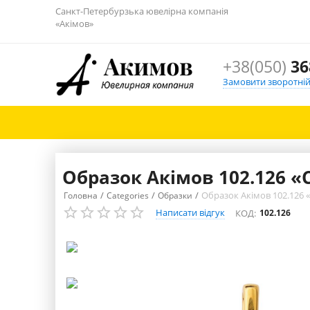
Санкт-Петербурзька ювелірна компанія
«Акімов»
+38(050)
36
Замовити зворотній
Образок Акімов 102.126 «
/
/
/
Образок Акімов 102.126 
Головна
Categories
Образки
Написати відгук
КОД:
102.126