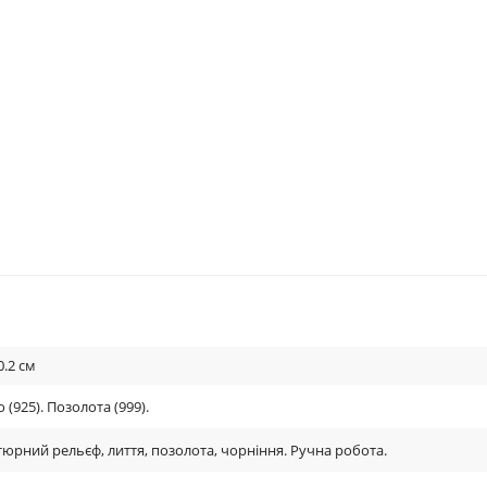
0.2
см
 (925). Позолота (999).
тюрний рельєф, лиття, позолота, чорніння. Ручна робота.