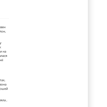
авен
лон,
у
к
и на
алася
нії
тах,
 вона
грошей
яла ,