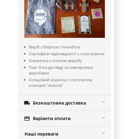
Виріб з биркою і пломбою
Сертифікат відповідності з голограмою
Книжечка з описом виробу
Пам 'ятка догляду за ювелірними
виробами
Холщовий мішечок з логотипом
компанії "Акімов"

Безкоштовна доставка

Варіанти оплати
Наші переваги