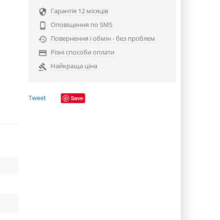
Гарантія 12 місяців

Оповіщення по SMS

Повернення і обмін - без проблем

Різні способи оплати

Найкраща ціна

Tweet
Save