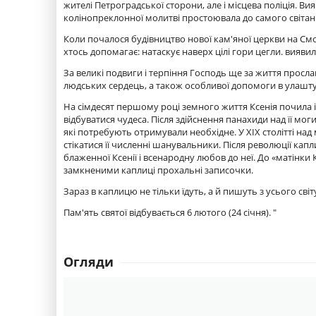
жителі Петроградської сторони, але і місцева поліція. Ви
колінопреклонної молитві простоювала до самого світан
Коли почалося будівництво нової кам'яної церкви на Смо
хтось допомагає: натаскує наверх цілі гори цегли. вияв
За великі подвиги і терпіння Господь ще за життя просл
людських сердець, а також особливої ​​допомоги в улашту
На сімдесят першому році земного життя Ксенія почила і 
відбуватися чудеса. Після здійснення панахиди над її мо
які потребують отримували необхідне. У XIX столітті н
стікатися її численні шанувальники. Після революції к
блаженної Ксенії і всенародну любов до неї. До «матінк
замкненими каплиці прохальні записочки.
Зараз в каплицю не тільки їдуть, а й пишуть з усього св
Пам'ять святої відбувається 6 лютого (24 січня). "
Огляди