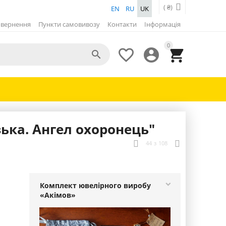
( ₴)
EN
RU
UK
вернення
Пункти самовивозу
Контакти
Інформація
0




ька. Ангел охоронець"
44
з
108
Комплект ювелірного виробу
«Акімов»