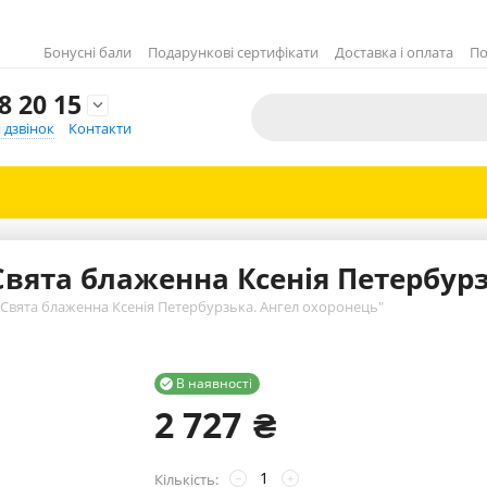
Бонусні бали
Подарункові сертифікати
Доставка і оплата
По
8 20 15

 дзвінок
Контакти
Свята блаженна Ксенія Петербурз
«Свята блаженна Ксенія Петербурзька. Ангел охоронець"
В наявності

2 727
₴
Кількість:
−
+