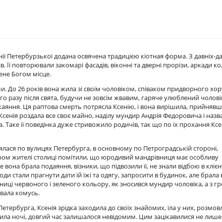
ії Петербурзької додана освячена традицією кіотная форма. З давніх-д
Її повторювали закомарі фасадів, віконні та дверні прорізи, аркади ко
ене Богом місце.
и. До 26 років вона жила зі своїм чоловіком, співаком придворного хор
 разу після свята, будучи не зовсім жвавим, гаряче улюблений чолові
каяння. Ця раптова смерть потрясла Ксенію, і вона вирішила, прийнявш
Ксенія роздала все своє майно, наділу мундир Андрія Федоровича і назв
а. Таке її поведінка дуже стривожило родичів, так що по їх прохання Ксе
ялася по вулицях Петербурга, в основному по Петроградській стороні,
аром жителі столиці помітили, що юродивий мандрівниця має особливу
 вона брала подаяння, візники, що підвозили її, не знали відбою в клієн
юди стали прагнути дати їй їжі та одягу, запросити в будинок, але брала
ідниці червоного і зеленого кольору, як зносився мундир чоловіка, а з 
авала комусь.
ербурга, Ксенія зрідка заходила до своїх знайомих, їла у них, розмовл
дила ночі, довгий час залишалося невідомим. Цим зацікавилися не лише