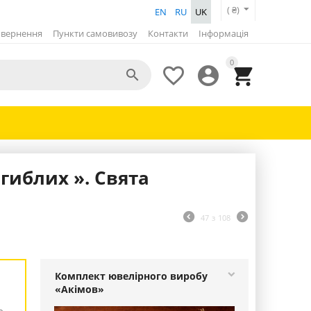
( ₴)
EN
RU
UK
вернення
Пункти самовивозу
Контакти
Інформація
0




гиблих ». Свята
47
з
108
Комплект ювелірного виробу
«Акімов»