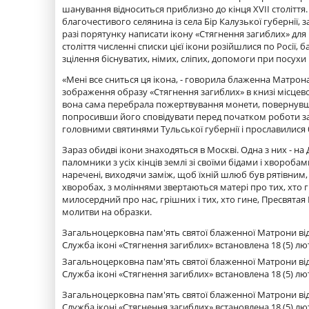
шанування відноситься приблизно до кінця XVII століття. П
благочестивого селянина із села Бір Калузької губернії
разі порятунку написати ікону «Стягнення загиблих» для 
століття численні списки цієї ікони розійшлися по Росії,
зцілення біснуватих, німих, сліпих, допомоги при посухи
«Мені все сниться ця ікона, - говорила блаженна Матрона 
зображення образу «Стягнення загиблих» в книзі місцево
вона сама перебрала пожертвування монети, повернувши
попросивши його сповідувати перед початком роботи заб
головними святинями Тульської губернії і прославилися
Зараз обидві ікони знаходяться в Москві. Одна з них -
паломники з усіх кінців землі зі своїми бідами і хвороб
наречені, виходячи заміж, щоб їхній шлюб був рятівним, 
хворобах, з моліннями звертаються матері про тих, хто ги
милосердний про нас, грішних і тих, хто гине, Пресвятая 
молитви на образки.
Загальноцерковна пам'ять святої блаженної Матрони відбув
Служба іконі «Стягнення загиблих» встановлена ​​18 (5) лют
Загальноцерковна пам'ять святої блаженної Матрони відбув
Служба іконі «Стягнення загиблих» встановлена ​​18 (5) лют
Загальноцерковна пам'ять святої блаженної Матрони відбув
Служба іконі «Стягнення загиблих» встановлена ​​18 (5) лют