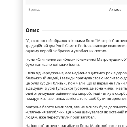
Бренд:
Акімов
Опис
"Двосторонній образок з іконами Божої Матері« Стягненн
традиційний для Росії. Саме в Росії, яка завжди вважалася
одному виробі з образами улюблених святих.
ікони «Стягнення загиблих» і блаженної Матронушки об'є
було написано дві таких ікони.
Сліпа від народження, але наділена з дитячих років даром
близьких їй людей, і завжди прагнула своєю молитвою 
це були сусіди і близькі, помічали, що їй відомі не тіль
відвідувачі з усієї Тульської губернії, де вона жила, і нав
одні отримували зцілення від хвороб, інші - втіху в скор
подарунки. І дівчинка, замість того щоб бути тягарем для
Матрона багато молилася, але не в силах була допомогти 
«Стягнення загиблих». Ця ікона шанувалася як останній п
людям, вже переступили поріг загибелі.
На іконі «Стягнення загиблих» Божа Матір зображена три