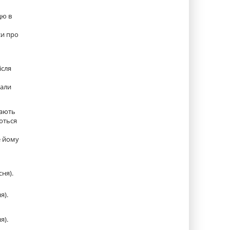
цю в
си про
ісля
тали
жають
аються
е йому
сня).
я).
я).