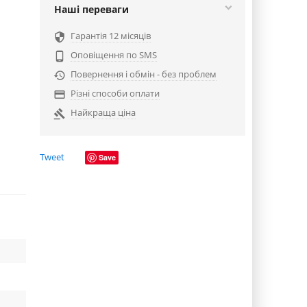
Наші переваги
Гарантія 12 місяців

Оповіщення по SMS

Повернення і обмін - без проблем

Різні способи оплати

Найкраща ціна

Tweet
Save