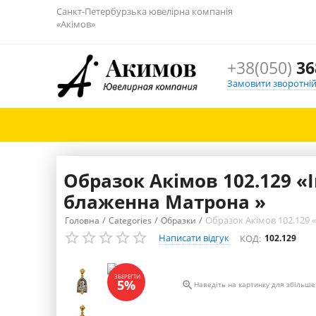
Санкт-Петербурзька ювелірна компанія
«Акімов»
+38(050)
36
Замовити зворотній
Образок Акімов 102.129 «
блаженна Матрона »
/
/
/
Образок Акімов 102.129 
Головна
Categories
Образки
Написати відгук
КОД:
102.129
ЗБЕРЕГТИ
5%

Наведіть на картинку для збільш