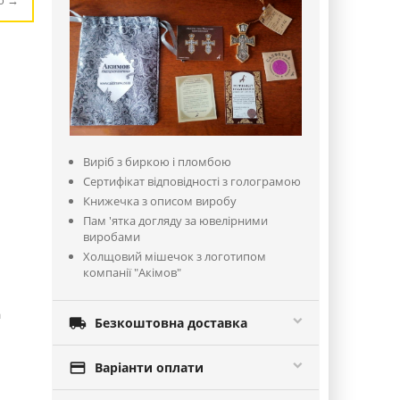
ю
Виріб з биркою і пломбою
Сертифікат відповідності з голограмою
Книжечка з описом виробу
Пам 'ятка догляду за ювелірними
виробами
Холщовий мішечок з логотипом
компанії "Акімов"
а

Безкоштовна доставка

Варіанти оплати