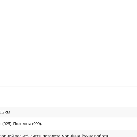
0.2
см
 (925). Позолота (999).
тюрний рельєф, лиття, позолота, чорніння. Ручна робота.