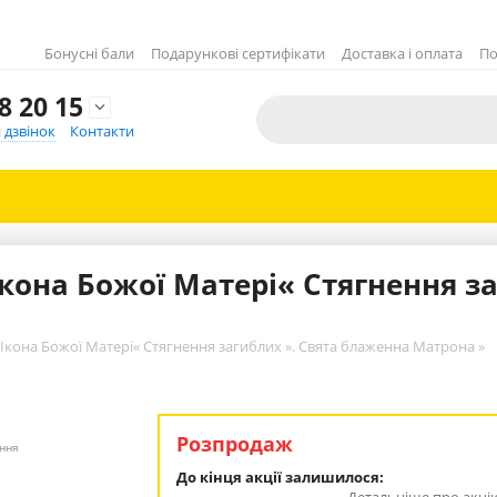
Бонусні бали
Подарункові сертифікати
Доставка і оплата
По
8 20 15

 дзвінок
Контакти
Ікона Божої Матері« Стягнення за
«Ікона Божої Матері« Стягнення загиблих ». Свята блаженна Матрона »
Розпродаж
ення
До кінця акції залишилося: