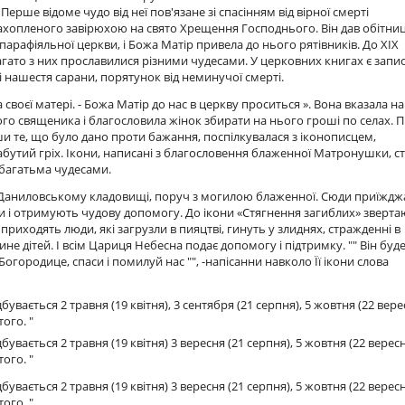
ерше відоме чудо від неї пов'язане зі спасінням від вірної смерті
, захопленого завірюхою на свято Хрещення Господнього. Він дав обітни
парафіяльної церкви, і Божа Матір привела до нього рятівників. До XIX
 багато з них прославилися різними чудесами. У церковних книгах є запи
 і нашестя сарани, порятунок від неминучої смерті.
своєї матері. - Божа Матір до нас в церкву проситься ». Вона вказала на
го священика і благословила жінок збирати на нього гроші по селах. П
 те, що було дано проти бажання, поспілкувалася з іконописцем,
утий гріх. Ікони, написані з благословення блаженної Матронушки, с
 багатьма чудесами.
 на Даниловському кладовищі, поруч з могилою блаженної. Сюди приїжд
ами і отримують чудову допомогу. До ікони «Стягнення загиблих» зверт
приходять люди, які загрузли в пияцтві, гинуть у злиднях, стражденні в
не дітей. І всім Цариця Небесна подає допомогу і підтримку. "" Він буд
Богородице, спаси і помилуй нас "", -напісанни навколо Її ікони слова
ається 2 травня (19 квітня), 3 сентября (21 серпня), 5 жовтня (22 вере
ого. "
ається 2 травня (19 квітня) 3 вересня (21 серпня), 5 жовтня (22 вересн
ого. "
ається 2 травня (19 квітня) 3 вересня (21 серпня), 5 жовтня (22 вересн
ого. "