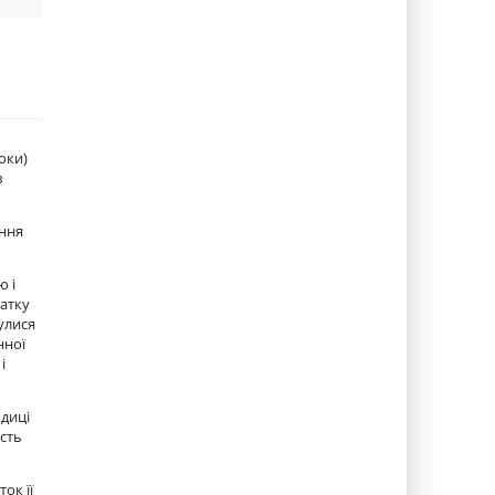
оки)
в
ення
ю і
атку
нулися
нної
і
одиці
ість
ок її