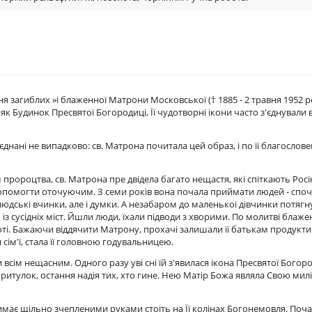
я загиблих »і блаженної Матрони Московської († 1885 - 2 травня 1952 р
 як Будинок Пресвятої Богородиці, Її чудотворні ікони часто з'єднували 
днані не випадково: св. Матрона почитала цей образ, і по її благослов
 пророцтва, св. Матрона пре двідела багато нещастя, які спіткають Росі
допомогти оточуючим. З семи років вона почала приймати людей - споч
ки людські вчинки, але і думки. А незабаром до маленької дівчинки потяг
іть із сусідніх міст. Йшли люди, їхали підводи з хворими. По молитві блаже
боті. Бажаючи віддячити Матрону, прохачі залишали її батькам продукти 
 сім'ї, стала її головною годувальницею.
всім нещасним. Одного разу уві сні їй з'явилася ікона Пресвятої Богор
ритулок, остання надія тих, хто гине. Нею Матір Божа являла Свою мил
має щільно зчепленими руками стоїть на Її колінах Богонемовля. Почат