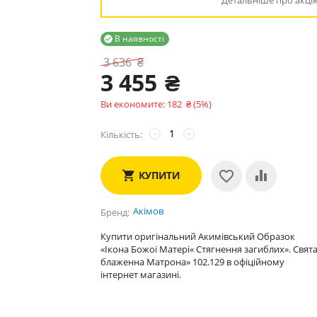
Детальніше про акці
В наявності

3 636
₴
3 455
₴
Ви економите:
182
₴
(
5
%)
Кількість:
−
+
КУПИТИ
Акімов
Бренд
Купити оригінальний Акимівський Образок
«Ікона Божої Матері« Стягнення загиблих». Свят
блаженна Матрона» 102.129 в офіційному
інтернет магазині.