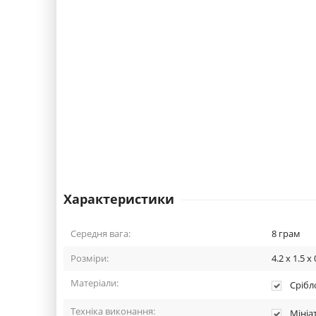
Характеристики
Середня вага:
8
грам
Розміри:
4.2 x 1.5 x 
Матеріали:
Срібло
Техніка виконання:
Мініа