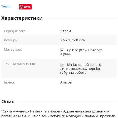
Tweet
Save
Характеристики
Середня вага:
5
грам
Розміри:
2.5 x 1.7 x 0.2
см
Матеріали:
Срібло (925). Позолот
а (999).
Техніка виконання:
Мініатюрний рельєф,
лиття, позолота, чорнінн
я. Ручна робота.
Бренд:
Акімов
Опис
"Свята мучениця Наталія та її чоловік Адріан належали до знатних
багатим сім'ям. У шлюб вони вступили молодими людьми і прожили