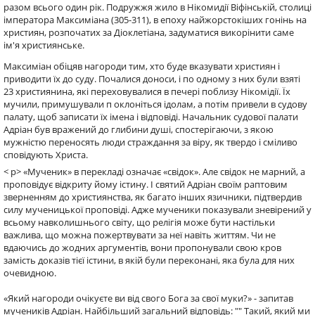
разом всього один рік. Подружжя жило в Нікомидії Віфінській, столиці
імператора Максиміана (305-311), в епоху найжорстокіших гонінь на
християн, розпочатих за Діоклетіана, задуматися викорінити саме
ім'я християнське.
Максиміан обіцяв нагороди тим, хто буде вказувати християн і
приводити їх до суду. Почалися доноси, і по одному з них були взяті
23 християнина, які переховувалися в печері поблизу Нікомідії. Їх
мучили, примушували п оклоніться ідолам, а потім привели в судову
палату, щоб записати їх імена і відповіді. Начальник судової палати
Адріан був вражений до глибини душі, спостерігаючи, з якою
мужністю переносять люди страждання за віру, як твердо і сміливо
сповідують Христа.
< p> «Мученик» в перекладі означає «свідок». Але свідок не марний, а
проповідує відкриту йому істину. І святий Адріан своїм раптовим
зверненням до християнства, як багато інших язичники, підтвердив
силу мученицької проповіді. Адже мученики показували зневірений у
всьому навколишнього світу, що релігія може бути настільки
важлива, що можна пожертвувати за неї навіть життям. Чи не
вдаючись до жодних аргументів, вони пропонували свою кров
замість доказів тієї істини, в якій були переконані, яка була для них
очевидною.
«Який нагороди очікуєте ви від свого Бога за свої муки?» - запитав
мучеників Адріан. Найбільший загальний відповідь: "" Такий, який ми