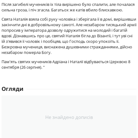
Після загибелі мучеників їх тіла вирішено було спалити, але почалася
сильна гроза, і піч згасла. Багатьох же катів вбило блискавкою.
Свята Наталія взяла собі руку чоловіка і зберігала її в домі, вирішивши
закінчити дні в добровільному самоті. Але незабаром тисяцький армії
попросив у імператора дозволу одружитися на молодий і багатій
вдові. Дізнавшись про це, святий Наталія бігла до Візантії, і тут уві сні
їй з'явився її чоловік і пообіцяв, що Господь скоро упокоїть її.
Безкровна мучениця, виснажена душевними стражданнями, дійсно
незабаром померла Богу.
Пам'ять святих мучеників Адріана і Наталії відбувається Церквою 8
сентября (26 серпня). "
Огляди
Не знайдено дописів