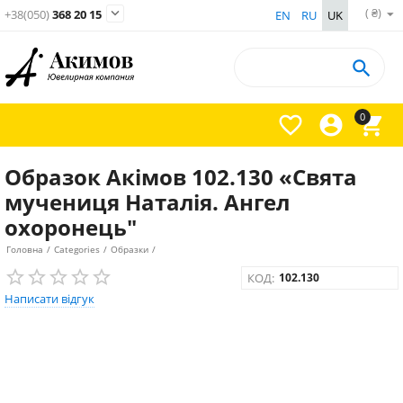
( ₴)

+38(050)
368 20 15
EN
RU
UK

0



Образок Акімов 102.130 «Свята
мучениця Наталія. Ангел
охоронець"
Головна
/
Categories
/
Образки
/
КОД:
102.130
Написати відгук