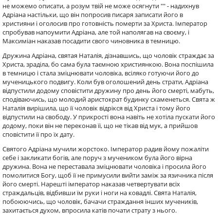
не можемо описати, а розум твій не може осягнути "" - надихнув
Адріана настільки, що він попросив писаря записати його в
християни і оголосив про готовність померти за Христа. Імператор
спробував напоумити Адріана, але той наполягав на своєму, і
Максиміан наказав посадити свого чиновника в темницю.
Дружина Адріана, святая Наталія, дізнавшись, що чоловік страждає за
Христа, зраділа, бо сама була таємною християнкою. Вона поспішила
в темницю і стала зміцнювати чоловіка, всіляко готуючи його до
мученицького подвигу. Коли був оголошений день страти, Адріана
відпустили додому сповістити дружину про день його смерті, мабуть,
сподіваючись, що молодий аристократ будинку схаменеться. Свята ж
Наталія вирішила, що її чоловік відрікся від Христа і тому його
відпустили на свободу. У прикрості вона навіть не хотіла пускати його
додому, поки він не переконав її, що не тікав від мук, а прийшов
сповістити її про їх дату.
Святого Адріана мучили жорстоко. Імператор радив йому пожаліти
себе і закликати богів, але поруч з мучеником була його вірна
дружина. Вона не переставала зміцнювати чоловіка і просила його
помолитися Богу, щоб її не примусили вийти заміж за язичника після
його смерті. Нарешті імператор наказав четвертувати всіх
страждальців, відбивши їм руки і ноги на ковадлі. Свята Наталія,
побоюючись, що чоловік, бачачи страждання інших мучеників,
захитається духом, впросила катів почати страту з нього.