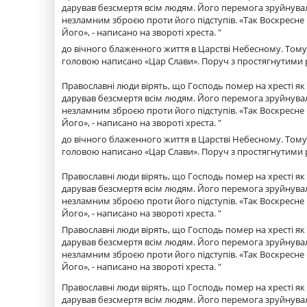
дарував безсмертя всім людям. Його перемога зруйнувал
незламним зброєю проти його підступів. «Так Воскресне Б
Його», - написано на звороті хреста. "
до вічного блаженного життя в Царстві Небесному. Тому
головою написано «Цар Слави». Поруч з простягнутими ру
Православні люди вірять, що Господь помер на хресті як 
дарував безсмертя всім людям. Його перемога зруйнувал
незламним зброєю проти його підступів. «Так Воскресне Б
Його», - написано на звороті хреста. "
до вічного блаженного життя в Царстві Небесному. Тому
головою написано «Цар Слави». Поруч з простягнутими ру
Православні люди вірять, що Господь помер на хресті як 
дарував безсмертя всім людям. Його перемога зруйнувал
незламним зброєю проти його підступів. «Так Воскресне Б
Його», - написано на звороті хреста. "
Православні люди вірять, що Господь помер на хресті як 
дарував безсмертя всім людям. Його перемога зруйнувал
незламним зброєю проти його підступів. «Так Воскресне Б
Його», - написано на звороті хреста. "
Православні люди вірять, що Господь помер на хресті як 
дарував безсмертя всім людям. Його перемога зруйнувал