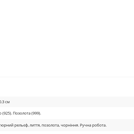
0.3
см
 (925). Позолота (999).
тюрний рельєф, лиття, позолота, чорніння. Ручна робота.