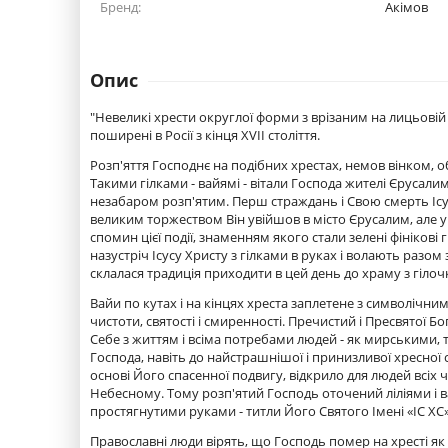
Бренд:
Акімов
Опис
"Невеликі хрести округлої форми з врізаним на лицьовій
поширені в Росії з кінця XVII століття.
Розп'яття Господнє на подібних хрестах, немов вінком, 
Такими гілками - вайямі - вітали Господа жителі Єрусалим
незабаром розп'ятим. Перш страждань і Свою смерть Ісус Х
великим торжеством Він увійшов в місто Єрусалим, але у
спомин цієї події, знаменням якого стали зелені фініков
назустріч Ісусу Христу з гілками в руках і волають разом 
склалася традиція приходити в цей день до храму з гілоч
Вайи по кутах і на кінцях хреста заплетене з символічни
чистоти, святості і смиренності. Пречистий і Пресвятої Б
Себе з життям і всіма потребами людей - як мирськими, т
Господа, навіть до найстрашнішої і принизливої ​​хресно
основі Його спасенної подвигу, відкрило для людей всіх ч
Небесному. Тому розп'ятий Господь оточений ліліями і 
простягнутими руками - титли Його Святого Імені «ІС ХС»
Православні люди вірять, що Господь помер на хресті як 