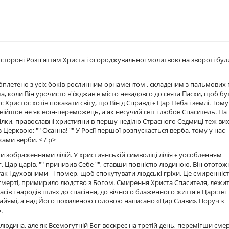
 стороні Розп'яттям Христа і огороджувальної молитвою на звороті бул
обплетено з усіх боків рослинним орнаментом , складеним з пальмових г
а, коли Він урочисто в'їжджав в місто незадовго до свята Пасхи, щоб бу
ристос хотів показати світу, що Він д Справді є Цар Неба і землі. Тому
війшов не як воїн-переможець, а як несучий світ і любов Спаситель. На
і гілки, православні християни в першу неділю Страсного Седмиці теж ви
з Церквою: "" Осанна! "" У Росії першої розпускається верба, тому у нас
ками верби. < / p>
ми зображеннями лілій. У християнській символіці лілія є уособленням
ог, Цар царів, "" принизив Себе "", ставши повністю людиною. Він отото
ак і духовними - і помер, щоб спокутувати людські гріхи. Це смиренніс
ї смерті, примирило людство з Богом. Смирення Христа Спасителя, лежит
асів і народів шлях до спасіння, до вічного блаженного життя в Царстві
вайямі, а над Його похиленою головою написано «Цар Слави». Поруч з
.
людина, але як Всемогутній Бог воскрес на третій день, перемігши смер