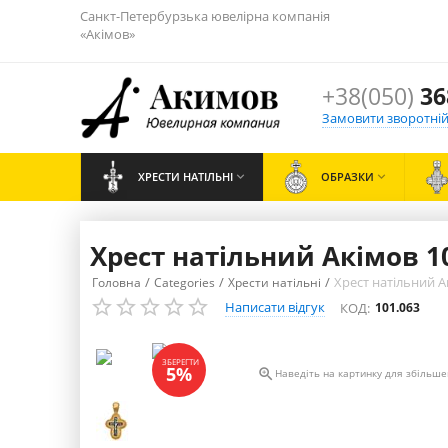
Санкт-Петербурзька ювелірна компанія
«Акімов»
+38(050)
36
Замовити зворотній
ХРЕСТИ НАТІЛЬНІ

ОБРАЗКИ

Хрест натільний Акімов 1
/
/
/
Хрест натільний А
Головна
Categories
Хрести натільні
Написати відгук
КОД:
101.063
ЗБЕРЕГТИ
5%

Наведіть на картинку для збільш