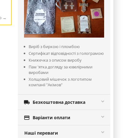
ю
Виріб з биркою і пломбою
Сертифікат відповідності з голограмою
Книжечка з описом виробу
Пам 'ятка догляду за ювелірними
виробами
Холщовий мішечок з логотипом
компанії "Акімов"

Безкоштовна доставка

Варіанти оплати
Наші переваги