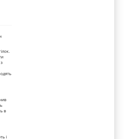
и
ілок.
ти
 з
ходять
жнив
ть
ь в
ть і