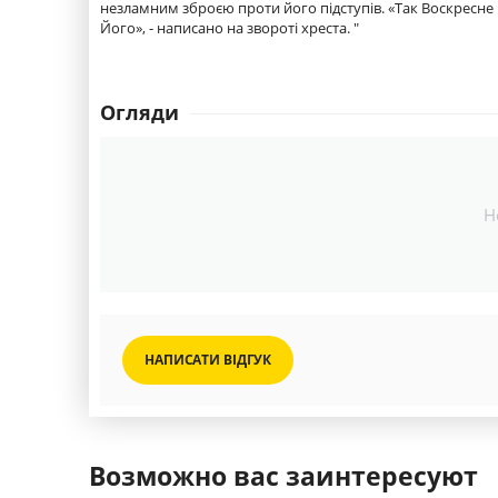
незламним зброєю проти його підступів. «Так Воскресне Б
Його», - написано на звороті хреста. "
Огляди
Н
НАПИСАТИ ВІДГУК
Возможно вас заинтересуют