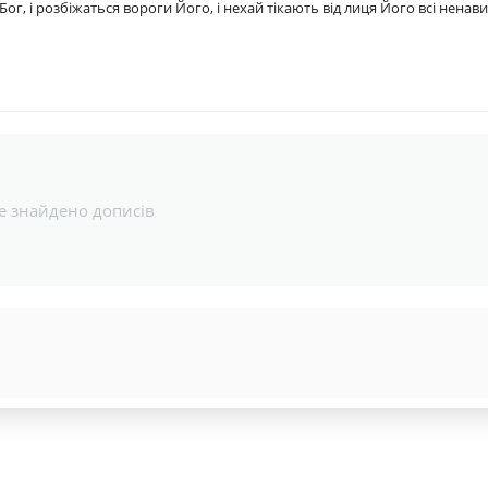
ог, і розбіжаться вороги Його, і нехай тікають від лиця Його всі ненав
е знайдено дописів