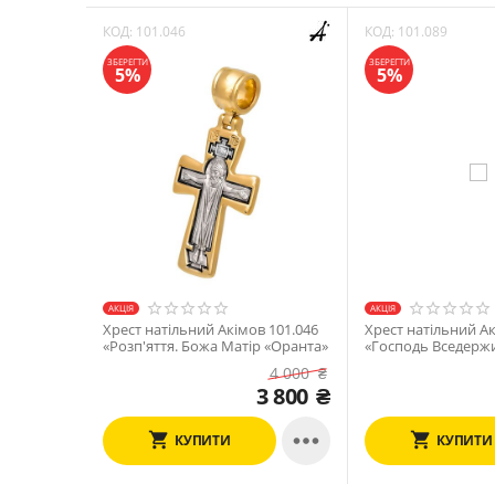
КОД:
101.046
КОД:
101.089
ЗБЕРЕГТИ
ЗБЕРЕГТИ
5%
5%
АКЦІЯ
АКЦІЯ
Хрест натільний Акімов 101.046
Хрест натільний Ак
«Розп'яття. Божа Матір «Оранта»
«Господь Вседерж
Св.Олександра Нев
4 000
₴
3 800
₴

КУПИТИ
КУПИТИ