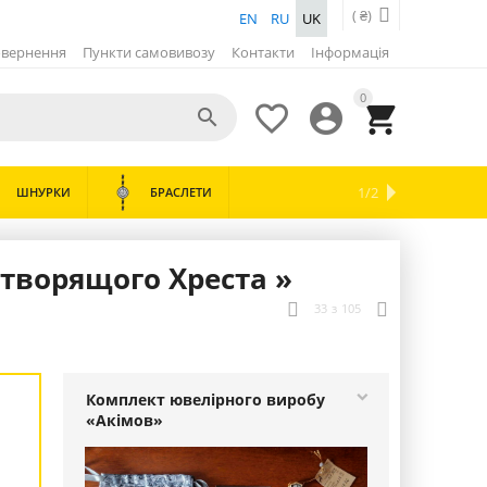
( ₴)
EN
RU
UK
вернення
Пункти самовивозу
Контакти
Інформація
0




ХІТИ
ОХОРОННІ
1/2
ШНУРКИ
БРАСЛЕТИ
НОВИНКИ
ЗНИЖКИ
ЛОЖКИ
ГОДИННИКИ
ПРОДАЖІВ
КІЛЬЦЯ

отворящого Хреста »
33
з
105
Комплект ювелірного виробу
«Акімов»