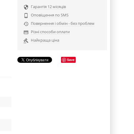
Гарантія 12 місяців

Оповіщення по SMS

Повернення і обмін - без проблем

Різні способи оплати

Найкраща ціна

Save