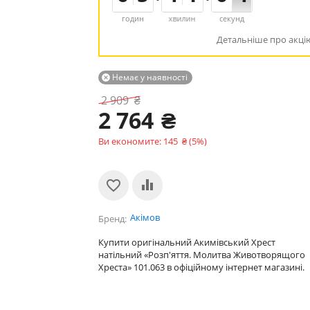
годин
хвилин
секунд
Детальніше про акці
Немає у наявності

2 909
₴
2 764
₴
Ви економите:
145
₴
(
5
%)
Акімов
Бренд
Купити оригінальний Акимівський Хрест
натільний «Розп'яття. Молитва Животворящого
Хреста» 101.063 в офіційному інтернет магазині.