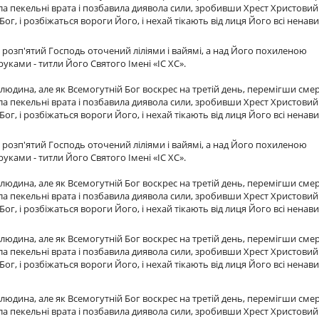
а пекельні врата і позбавила диявола сили, зробивши Хрест Христовий
ог, і розбіжаться вороги Його, і нехай тікають від лиця Його всі ненав
 розп'ятий Господь оточений ліліями і вайямі, а над Його похиленою
ками - титли Його Святого Імені «ІС ХС».
людина, але як Всемогутній Бог воскрес на третій день, перемігши смер
а пекельні врата і позбавила диявола сили, зробивши Хрест Христовий
ог, і розбіжаться вороги Його, і нехай тікають від лиця Його всі ненав
 розп'ятий Господь оточений ліліями і вайямі, а над Його похиленою
ками - титли Його Святого Імені «ІС ХС».
людина, але як Всемогутній Бог воскрес на третій день, перемігши смер
а пекельні врата і позбавила диявола сили, зробивши Хрест Христовий
ог, і розбіжаться вороги Його, і нехай тікають від лиця Його всі ненав
людина, але як Всемогутній Бог воскрес на третій день, перемігши смер
а пекельні врата і позбавила диявола сили, зробивши Хрест Христовий
ог, і розбіжаться вороги Його, і нехай тікають від лиця Його всі ненав
людина, але як Всемогутній Бог воскрес на третій день, перемігши смер
а пекельні врата і позбавила диявола сили, зробивши Хрест Христовий