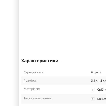
Характеристики
Середня вага:
6
грам
Розміри:
3.1 x 1.8 x 
Матеріали:
Срібло
Техніка виконання:
Мініа