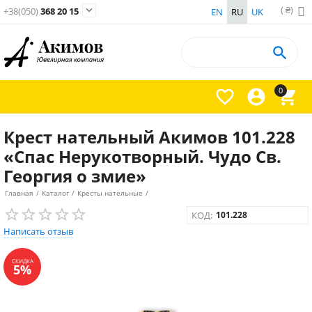
( ₴)

+38(050)
368 20 15
EN
RU
UK

0



Крест нательный Акимов 101.228
«Спас Нерукотворный. Чудо Cв.
Георгия о змие»
Главная
/
Каталог
/
Кресты нательные
/
КОД:
101.228
Написать отзыв
СКИДКА
5%