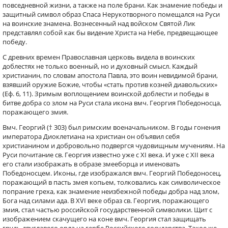
повседневной жизни, а также на поле брани. Как знамение победы и
защитный символ образ Спаса Нерукотворного помещался на Руси
на воинские знамена. Вознесенный над войском Святой Лик
представлял собой как бы видение Христа на Небе, предвещающее
победу.
С древних времен Православная церковь видела в воинских
доблестях не только военный, но и духовный смысл. Каждый
христианин, по словам апостола Павла, это воин невидимой брани,
взявший оружие Божие, чтобы «стать против козней диавольских»
(Еф. 6, 11). Зримым воплощением воинской доблести и победы в
битве добра со злом на Руси стала икона вмч. Георгия Победоносца,
поражающего змия.
Вмч. Георгий († 303) был римским военачальником. В годы гонения
императора Диоклетиана на христиан он объявил себя
христианином и добровольно подвергся чудовищным мучениям. На
Руси почитание св. Георгия известно уже с XI века. И уже с XII века
его стали изображать в образе змееборца и именовать
Победоносцем. Иконы, где изображался вмч. Георгий Победоносец,
поражающий в пасть змея копьем, толковались как символическое
попрание греха, как знамение неизбежной победы добра над злом,
Бога над силами ада. В XVI веке образ св. Георгия, поражающего
змия, стал частью российской государственной символики. Щит с
изображением скачущего на коне вмч. Георгия стал защищать