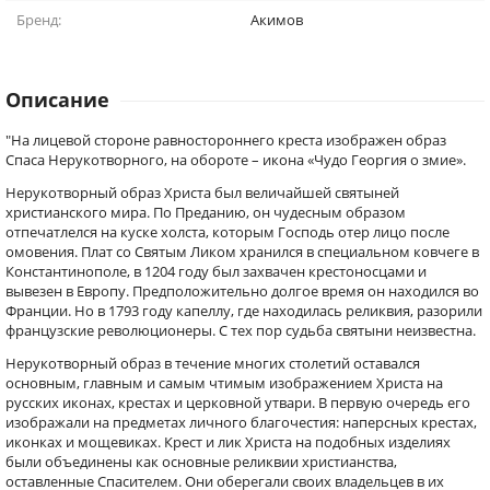
Бренд:
Акимов
Описание
"На лицевой стороне равностороннего креста изображен образ
Спаса Нерукотворного, на обороте – икона «Чудо Георгия о змие».
Нерукотворный образ Христа был величайшей святыней
христианского мира. По Преданию, он чудесным образом
отпечатлелся на куске холста, которым Господь отер лицо после
омовения. Плат со Святым Ликом хранился в специальном ковчеге в
Константинополе, в 1204 году был захвачен крестоносцами и
вывезен в Европу. Предположительно долгое время он находился во
Франции. Но в 1793 году капеллу, где находилась реликвия, разорили
французские революционеры. С тех пор судьба святыни неизвестна.
Нерукотворный образ в течение многих столетий оставался
основным, главным и самым чтимым изображением Христа на
русских иконах, крестах и церковной утвари. В первую очередь его
изображали на предметах личного благочестия: наперсных крестах,
иконках и мощевиках. Крест и лик Христа на подобных изделиях
были объединены как основные реликвии христианства,
оставленные Спасителем. Они оберегали своих владельцев в их