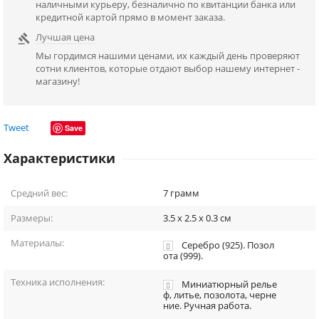
наличными курьеру, безналично по квитанции банка или
кредитной картой прямо в момент заказа.
Лучшая цена

Мы гордимся нашими ценами, их каждый день проверяют
сотни клиентов, которые отдают выбор нашему интернет -
магазину!
Tweet
Save
Характеристики
Средний вес:
7
грамм
Размеры:
3.5 x 2.5 x 0.3
см
Материалы:
Серебро (925). Позол
ота (999).
Техника исполнения:
Миниатюрный релье
ф, литье, позолота, черне
ние. Ручная работа.