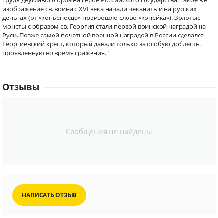
грудь двуглавого орла на гербе Российского государства. Такое же
изображение св. воина с XVI века начали чеканить и на русских
деньгах (от «копьеносца» произошло слово «копейка»). Золотые
монеты с образом св. Георгия стали первой воинской наградой на
Руси. Позже самой почетной военной наградой в России сделался
Георгиевский крест, который давали только за особую доблесть,
проявленную во время сражения."
Отзывы
Сообщения не найдены
НАПИСАТЬ ОТЗЫВ