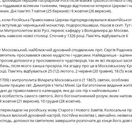
у, зробивши першим патріархом Росії після майже трьохсотлітнього п
ін піддавався всіляким гонінням, твердо відстоюючи інтереси Церкви і ч
них. Дні пам'яті 7 квітня (25 березня) і 9 жовтня (26 вересня).
, коли Російська Православна Церква підпорядковувалася візантійсько
 він вступив до чернецький монастир, подорослішавши, пішов в скит. Тут
ши Митрополитом всієї Русі, переніс кафедру з Володимира до Москви,
ь навколо нової столиці. Спочив у 1326 році. Пам'ять відбувається 6
т Московський, найближчий духовний сподвижник прп. Сергія Радонез
 Святитель прославився своєю мудрістю і чудесами. Найвідоміше - зцілен
росив допомоги у прославленого чудотворця, так як всі лікарські засо
ебень, після якого ханша прозріла. На згадку про це в Московському Кр
. Пам'ять відбувається 25 (12) лютого, 2 червня (20 травня), 18 (5) жов
 1709) і митрополита Філарета Московського († 1867), святих, особливо
шим працею свт. Димитрія є Четьї Мінеї. Це багатотомне видання житі
відно до православного календаря, яке до сих пір є найповнішим і
а особистість самого святого, його богонатхненний розум, яким напов
 жовтня (21 вересня), 10 грудня (28 жовтня).
 перекладом на російську мову Старого і Нового Завітів. Колосальна пр
тільки високий духовний настрій, постійна молитва і, звичайно, незви
 Господь, допомогли святителю завершити розпочате до кінця його довг