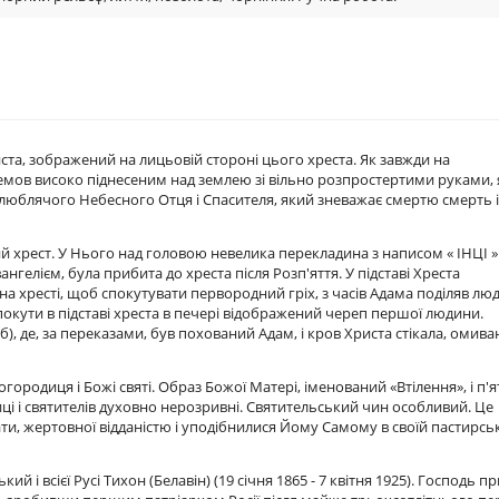
та, зображений на лицьовій стороні цього хреста. Як завжди на
мов високо піднесеним над землею зі вільно розпростертими руками, 
з люблячого Небесного Отця і Спасителя, який зневажає смертю смерть і
 хрест. У Нього над головою невелика перекладина з написом « IНЦI »
нгелієм, була прибита до хреста після Розп'яття. У підставі Хреста
а хресті, щоб спокутувати первородний гріх, з часів Адама поділяв люд
спокути в підставі хреста в печері відображений череп першої людини.
об), де, за переказами, був похований Адам, і кров Христа стікала, омив
ородиця і Божі святі. Образ Божої Матері, іменований «Втілення», і п'я
иці і святителів духовно нерозривні. Святительський чин особливий. Це
ати, жертовної відданістю і уподібнилися Йому Самому в своїй пастирсь
 всієї Русі Тихон (Белавін) (19 січня 1865 - 7 квітня 1925). Господь пр