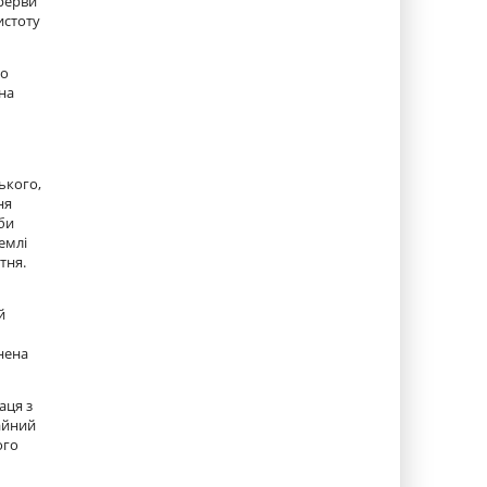
ерерви
истоту
го
 на
ького,
ня
би
емлі
тня.
й
нена
аця з
чайний
ого