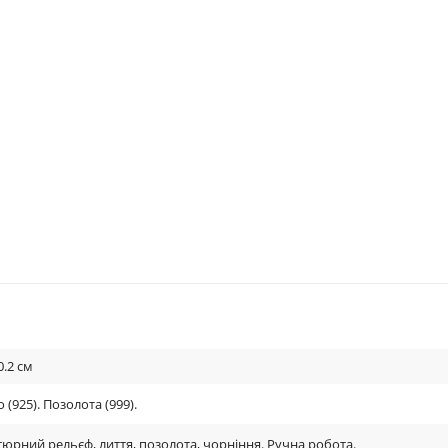
0.2
см
 (925). Позолота (999).
тюрний рельєф, лиття, позолота, чорніння. Ручна робота.