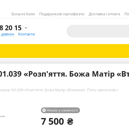
Бонусні бали
Подарункові сертифікати
Доставка і оплата
По
8 20 15

 дзвінок
Контакти
1.039 «Розп'яття. Божа Матір «Вт
імов 101.039 «Розп'яття. Божа Матір «Втілення». П'ять святителів »
Немає у наявності

ення
7 500
₴