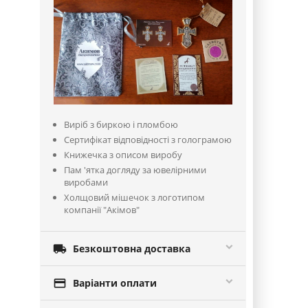
Виріб з биркою і пломбою
Сертифікат відповідності з голограмою
Книжечка з описом виробу
Пам 'ятка догляду за ювелірними
виробами
Холщовий мішечок з логотипом
компанії "Акімов"

Безкоштовна доставка

Варіанти оплати