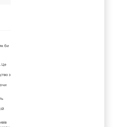
як би
. Це
ство з
аючи
ть
кій
ивів