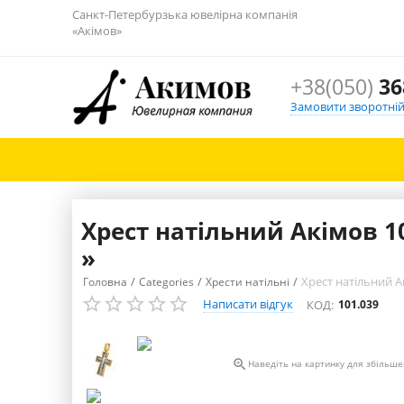
Санкт-Петербурзька ювелірна компанія
«Акімов»
+38(050)
36
Замовити зворотній
Хрест натільний Акімов 10
»
/
/
/
Хрест натільний Ак
Головна
Categories
Хрести натільні
Написати відгук
КОД:
101.039

Наведіть на картинку для збільш