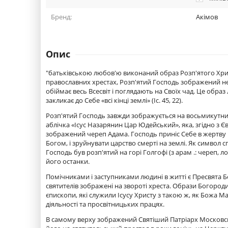
Бренд:
Акімов
Опис
"батьківською любов'ю виконаний образ Розп'ятого Хрис
православних хрестах, Розп'ятий Господь зображений не
обіймає весь Всесвіт і поглядають на Своїх чад. Це обра
закликає до Себе «всі кінці землі» (Іс. 45, 22).
Розп'ятий Господь завжди зображується на восьмикутний
аблічка «Ісус Назарянин Цар Юдейський», яка, згідно з Єва
зображений череп Адама. Господь приніс Себе в жертву н
Богом, і зруйнувати царство смерті на землі. Як символ 
Господь був розп'ятий на горі Голгофі (з арам .: череп, л
його останки.
Помічниками і заступниками людині в житті є Пресвята Бог
святителів зображені на звороті хреста. Образи Богород
єпископи, які служили Ісусу Христу з такою ж, як Божа М
діяльності та просвітницьких працях.
В самому верху зображений Святіший Патріарх Московський і