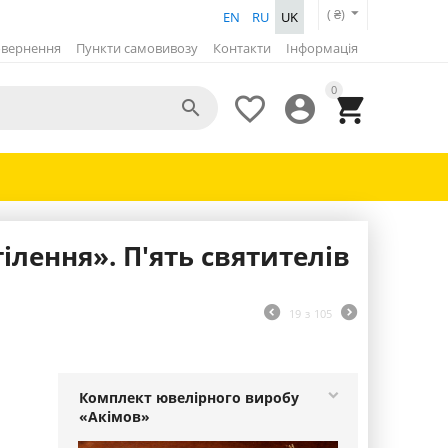
( ₴)
EN
RU
UK
вернення
Пункти самовивозу
Контакти
Інформація
0




ілення». П'ять святителів
19
з
105
Комплект ювелірного виробу
«Акімов»