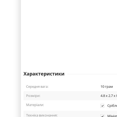
Характеристики
Середня вага:
10
грам
Розміри:
4.8 x 2.7 x 
Матеріали:
Срібло
Техніка виконання:
Мініа