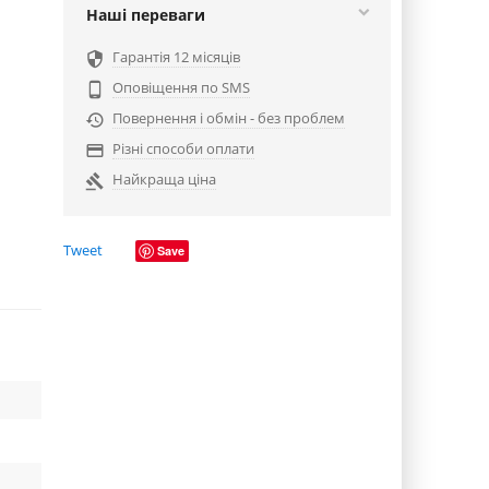
Наші переваги
Гарантія 12 місяців

Оповіщення по SMS

Повернення і обмін - без проблем

Різні способи оплати

Найкраща ціна

Tweet
Save