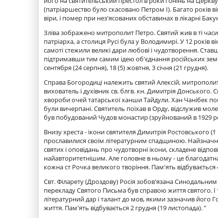
його на святительський престол в роки гонінь на Церкв
(патріаршество було скасовано Петром I). Багато років в
віри, і помер при нез'ясованих обставинах в лікарні Бакуні
Зліва зображено митрополит Петро. Святий жив в ті часи
патріарха, а столиця Русі була у Володимирі. У 12 років
самоті стежили великі дари любові і чудотворення. Став
підтримавши тим самим ідею об'єднання російських земел
сентября (24 серпня), 18 (5) жовтня, 3 січня (21 грудня).
Справа Богородиці належить святий Алексій, митрополи
вихователь і духівник св. блгв. кн. Димитрія Донського.
хвороби очей татарської ханши Тайдули. Хан Чанібек поп
були вичерпані. Святитель поїхав в Орду, відслужив мол
був побудований Чудов монастир (зруйнований в 1929 році)
Внизу хреста - ікони святителя Димитрія Ростовського (†
прославилися своїм літературним спадщиною. Найзначні
святих і оповідань про чудотворні ікони, складене відпо
найавторитетнішим. Але головне в ньому - це благодатн
кожна ст Рочка великого творіння. Пам'ять відбувається 4
Свт. Філарету (Дроздову) Росія зобов'язана Синодальним
перекладу Святого Письма був справою життя святого. І 
літературний дар і талант до мов, якими зазначив його
життя. Пам'ять відбувається 2 грудня (19 листопада). "